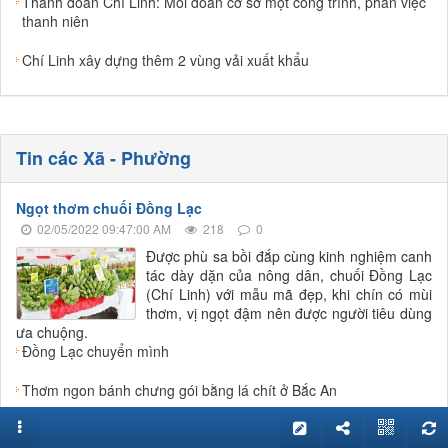
Thành đoàn Chí Linh: Mỗi đoàn cơ sở một công trình, phần việc
thanh niên
Chí Linh xây dựng thêm 2 vùng vải xuất khẩu
Tin các Xã - Phường
Ngọt thơm chuối Đồng Lạc
02/05/2022 09:47:00 AM
218
0
Được phù sa bồi đắp cùng kinh nghiệm canh
tác dày dặn của nông dân, chuối Đồng Lạc
(Chí Linh) với mẫu mã đẹp, khi chín có mùi
thơm, vị ngọt đậm nên được người tiêu dùng
ưa chuộng.
Đồng Lạc chuyển mình
Thơm ngon bánh chưng gói bằng lá chít ở Bắc An
Ðảng bộ phường Văn Đức: Đơn vị vững mạnh tiêu biểu