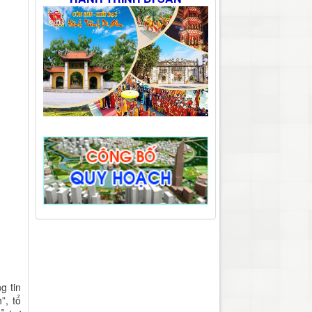
g tin
”, tổ