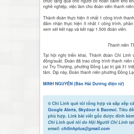
chức tặng quà cho người có hoàn cảnh khó khă
nghề nghiệp, việc làm cho đoàn viên thanh niên
Thành đoàn thực hiện ít nhất 1 công trình than
đảm nhận thực hiện ít nhất 1 công trình, phần
xem xét kết nạp và kết nạp 1.500 đoàn viên.
Thanh niên TP
Tại hội nghị triển khai, Thành đoàn Chí Linh
đồng/suất. Đoàn đã trao công trình thanh niê
cư Trụ Thượng, phường Đồng Lạc trị giá 31 tr
tâm. Dịp này, Đoàn thanh niên phường Đồng Lạ
MINH NGUYÊN (Báo Hải Dương điện tử)
© Chí Linh quê tôi
tổng hợp và sắp xếp cá
Google Alerts
,
Skydoor
&
Baomoi
. Tiêu đ
phù hợp. Link bài viết gốc được đính kèm
Chí Linh quê tôi
do Hội Người Chí Linh tại
email:
chilinhplus@gmail.com