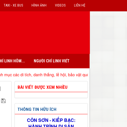
TAXI - XE BUS
HÌNH ẢNH
VIDEOS
LIÊN HỆ
HÍ LINH HÔM...
NGƯỜI CHÍ LINH VIẾT
i tích, danh thắng, lễ hội, bảo vật quốc gia đã xếp hạng trên địa bàn 
BÀI VIẾT ĐƯỢC XEM NHIỀU
N
THÔNG TIN HỮU ÍCH
CÔN SƠN - KIẾP BẠC:
HÀNH TRÌNH DI SẢN