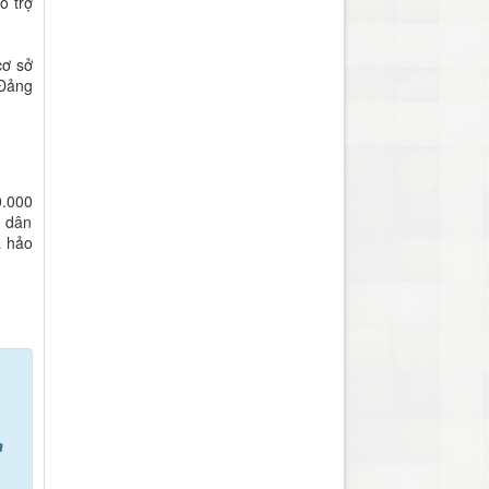
ỗ trợ
cơ sở
 Đảng
0.000
u dân
à hảo
a