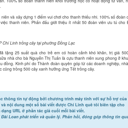
n. 100% số đoàn thanh niên khối trường học có hoạt động tư vấn, h
.
h niên và xây dựng 1 điểm vui chơi cho thanh thiếu nhi. 100% số đoàn 
 việc thanh niên. Phấn đấu giới thiệu ít nhất 50 đoàn viên ưu tú cho
 Chí Linh trồng cây tại phường Đồng Lạc
 đã tặng 25 suất quà cho trẻ em có hoàn cảnh khó khăn, trị giá 50
n sửa nhà cho bà Nguyễn Thị Tuấn là cựu thanh niên xung phong ở kh
iệu đồng. Kinh phí do Thành đoàn quyên góp từ các doanh nghiệp, nh
c cũng trồng 500 cây xanh hưởng ứng Tết trồng cây.
c thông tin tự động bởi chương trình máy tính với sự hỗ trợ của
ề và nội dung một số bài viết được Chí Linh quê tôi biên tập cho
 dạng URL ở phần tác giả cuối mỗi bài viết.
 Đài Loan phát triển và quản lý. Phản hồi, đóng góp thông tin qu