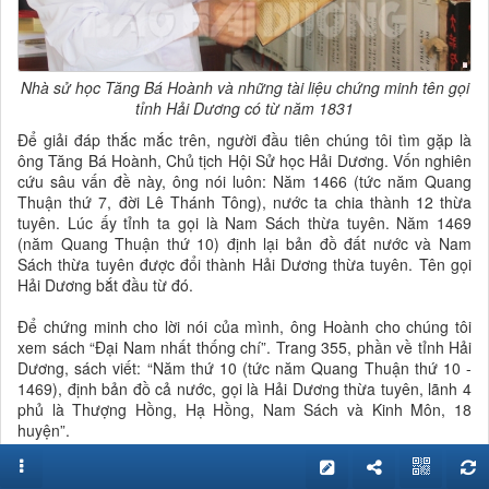
Nhà sử học Tăng Bá Hoành và những tài liệu chứng minh tên gọi
tỉnh Hải Dương có từ năm 1831
Để giải đáp thắc mắc trên, người đầu tiên chúng tôi tìm gặp là
ông Tăng Bá Hoành, Chủ tịch Hội Sử học Hải Dương. Vốn nghiên
cứu sâu vấn đề này, ông nói luôn: Năm 1466 (tức năm Quang
Thuận thứ 7, đời Lê Thánh Tông), nước ta chia thành 12 thừa
tuyên. Lúc ấy tỉnh ta gọi là Nam Sách thừa tuyên. Năm 1469
(năm Quang Thuận thứ 10) định lại bản đồ đất nước và Nam
Sách thừa tuyên được đổi thành Hải Dương thừa tuyên. Tên gọi
Hải Dương bắt đầu từ đó.
Để chứng minh cho lời nói của mình, ông Hoành cho chúng tôi
xem sách “Đại Nam nhất thống chí”. Trang 355, phần về tỉnh Hải
Dương, sách viết: “Năm thứ 10 (tức năm Quang Thuận thứ 10 -
1469), định bản đồ cả nước, gọi là Hải Dương thừa tuyên, lãnh 4
phủ là Thượng Hồng, Hạ Hồng, Nam Sách và Kinh Môn, 18
huyện”.
Ông Hoành cho biết thêm: “Sau Hải Dương thừa tuyên, tỉnh ta