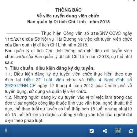
THÔNG BÁO
Về việc tuyển dụng viên chức
Ban quản lý Di tích Chí Linh - năm 2018
Thực hiện Công văn số 316/SNV-CCVC ngày
11/5/2018 của Sở Nội vụ Hải Dương về việc xét tuyển viên chức
của Ban quản lý di tích Chí Linh năm 2018.
Ban quản lý di tích Chí Linh thông báo chỉ tiêu xét tuyển viên
chức chức của Ban quản lý di tích Chí Linh năm 2018, cụ thể như
sau:
1.
Tiêu chuẩn,
điều
kiện
đ
ăng ký dự tuyển
:
1.1. Điều kiện đăng ký dự tuyển viên chức thực hiện theo quy
định tại
Điều 22 Luật Viên chức
và
Điều 4 Nghị định số
29/2012/NĐ-CP
ngày 12 tháng 4 năm 2012 của Chính phủ về
tuyển dụng, sử dụng và quản lý viên chức.
1.2. Những người đăng ký dự tuyển vào vị trí việc làm trong các
đơn vị sự nghiệp công lập thuộc lĩnh vực văn hóa, nghệ thuật, thể
dục, thể thao tuổi dự tuyển có thể thấp hơn 18 tuổi nhưng phải từ
đủ 15 tuổi trở lên và được sự đồng ý bằng văn bản của người đại
diện theo pháp luật.
2. Chỉ tiêu, vị trí việc làm và ngành (chuyên ngành) cần
tuyển: