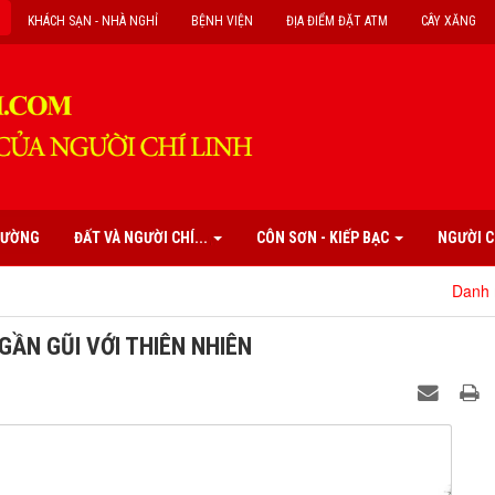
KHÁCH SẠN - NHÀ NGHỈ
BỆNH VIỆN
ĐỊA ĐIỂM ĐẶT ATM
CÂY XĂNG
PHƯỜNG
ĐẤT VÀ NGƯỜI CHÍ...
CÔN SƠN - KIẾP BẠC
NGƯỜI C
Danh mục các di tí
GẦN GŨI VỚI THIÊN NHIÊN