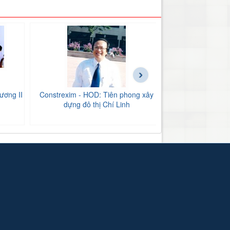
›
ương II
Constrexim - HOD: Tiên phong xây
BIDV Bắc Hải Dư
dựng đô thị Chí Linh
tăng