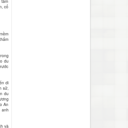
n tâm
m, cổ
n mềm
 thẩm
trong
ho du
trước
ến di
h sử,
ẫn du
hương
ao An
, anh
ch và