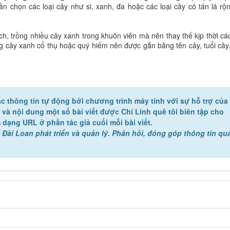
Cần chọn các loại cây như si, xanh, đa hoặc các loại cây có tán lá rộ
ch, trồng nhiều cây xanh trong khuôn viên mà nên thay thế kịp thời cá
ững cây xanh cổ thụ hoặc quý hiếm nên được gắn bảng tên cây, tuổi cây.
c thông tin tự động bởi chương trình máy tính với sự hỗ trợ của
ề và nội dung một số bài viết được Chí Linh quê tôi biên tập cho
 dạng URL ở phần tác giả cuối mỗi bài viết.
 Đài Loan phát triển và quản lý. Phản hồi, đóng góp thông tin qu