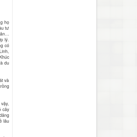
ng họ
ầu tư
 sân…
p lý.
ng có
Linh,
 Khúc
và du
át và
trồng
 vậy,
ó cây
 dâng
ề lâu