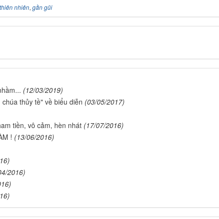
thiên nhiên
,
gần gũi
nhầm...
(12/03/2019)
 chúa thủy tề" về biểu diễn
(03/05/2017)
am tiền, vô cảm, hèn nhát
(17/07/2016)
ÀM !
(13/06/2016)
16)
04/2016)
016)
16)