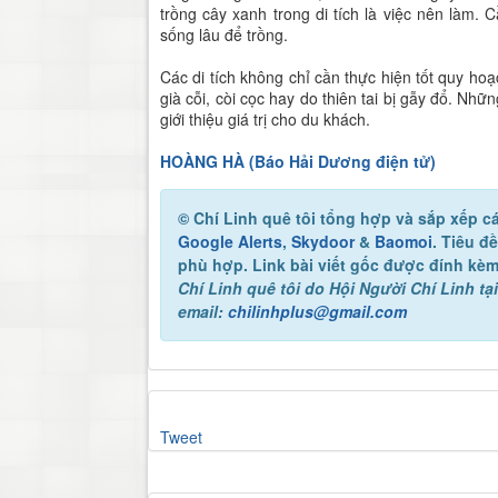
trồng cây xanh trong di tích là việc nên làm. 
sống lâu để trồng.
Các di tích không chỉ cần thực hiện tốt quy hoạ
già cỗi, còi cọc hay do thiên tai bị gẫy đổ. Nh
giới thiệu giá trị cho du khách.
HOÀNG HÀ (Báo Hải Dương điện tử)
© Chí Linh quê tôi
tổng hợp và sắp xếp cá
Google Alerts
,
Skydoor
&
Baomoi
. Tiêu đ
phù hợp. Link bài viết gốc được đính kèm
Chí Linh quê tôi
do Hội Người Chí Linh tại
email:
chilinhplus@gmail.com
Tweet