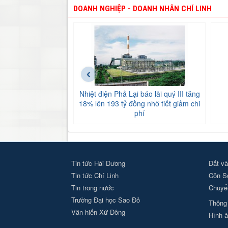
DOANH NGHIỆP - DOANH NHÂN CHÍ LINH
‹
Nhiệt điện Phả Lại báo lãi quý III tăng
18% lên 193 tỷ đồng nhờ tiết giảm chi
phí
Tin tức Hải Dương
Đất và
Tin tức Chí Linh
Côn S
Tin trong nước
Chuyển
Trường Đại học Sao Đỏ
Thông 
Văn hiến Xứ Đông
Hình ả