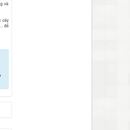
ng và
c cây
.. để
a