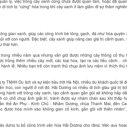
xã quản lý, việc trồng cây xanh cũng chưa được quan tâm, hoặc đã qua
i tích bị “cứng" hóa trong khi cây xanh ít làm giảm đi sự thâm nghiê
hông gian xanh, giúp các công trình bê tông, gạch, đá như hòa quyệ
gũi với con người. Đặc biệt, cây xanh giúp nâng cao giá trị cảnh quan,
ư thái hơn.
ạo trong nhiều năm qua nhưng vẫn giữ được những cây thông cổ thụ 
c trồng thêm nhiều cây mới, các loại hoa, tạo ra các tiểu cảnh… c
hành lễ. Nhiều bạn trẻ còn tranh thủ chụp ảnh lưu niệm vì thích thú 
 TNHH Du lịch và sự kiện bầu trời Hà Nội, nhiều du khách quốc tế đ
ến trúc, con người ở nơi đó. Hải Dương có nhiều di tích giàu giá trị lịc
song hành với trồng cây xanh, tạo cảnh quan gần gũi sẽ không hấp d
h có chỗ chụp ảnh giải trí, tránh được sự nhàm chán sau khi thắp 
quần thể An Phụ - Kính Chủ - Nhẫm Dương, chùa Thanh Mai, đền C
c được hòa mình vào không gian cổ kính, gần gũi với thiên nhiên”
 dựng tu bổ công trình văn hóa Hải Dương cho rằng: Việc quy hoạ