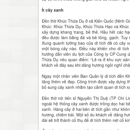
Ít cây xanh
Đền thờ Khúc Thừa Dụ ở xã Kiến Quốc (Ninh Gi
Khúc: Khúc Thừa Dụ, Khúc Thừa Hạo và Khúc Th
xây dựng khang trang, bề thế. Hầu hết các hạ
đều được làm bằng đá và bê tông, gạch. Tuy n
Xung quanh tường bao của di tích đã có cây 
một bóng cây nào. Điều này khiến cho di tích 
hướng dẫn viên du lịch của Công ty CP Cung ứ
Thừa Dụ nêu quan điểm: “Lẽ ra ở khu vực sân n
khách về đây sau khi dâng hương ngồi nghỉ ch
Ngay một nhân viên Ban Quản lý di tích đền K
tăng thêm vẻ đẹp. Công trình được xây dựng the
bổ sung cây xanh nhằm tạo cảnh quan di tích xa
Đền thờ nữ tiến sĩ Nguyễn Thị Duệ (TP Chí Lin
ngoài hệ thống cây xanh được trồng dọc hai b
xanh. Hàng cây ở hai bên di tích gần như khôn
hương, chiêm bái. Một số du khách về dâng hươ
dài sẽ trở thành cổ thụ để di tích thêm nét cổ kí