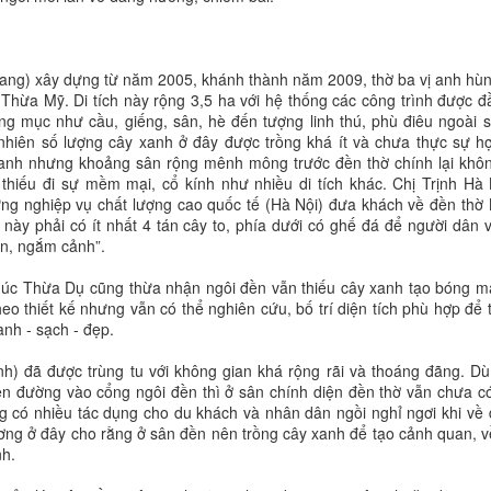
ang) xây dựng từ năm 2005, khánh thành năm 2009, thờ ba vị anh hù
ừa Mỹ. Di tích này rộng 3,5 ha với hệ thống các công trình được đ
ng mục như cầu, giếng, sân, hè đến tượng linh thú, phù điêu ngoài
hiên số lượng cây xanh ở đây được trồng khá ít và chưa thực sự hợ
xanh nhưng khoảng sân rộng mênh mông trước đền thờ chính lại khô
thiếu đi sự mềm mại, cổ kính như nhiều di tích khác. Chị Trịnh Hà 
ng nghiệp vụ chất lượng cao quốc tế (Hà Nội) đưa khách về đền thờ
ày phải có ít nhất 4 tán cây to, phía dưới có ghế đá để người dân 
ân, ngắm cảnh”.
húc Thừa Dụ cũng thừa nhận ngôi đền vẫn thiếu cây xanh tạo bóng m
o thiết kế nhưng vẫn có thể nghiên cứu, bố trí diện tích phù hợp để 
nh - sạch - đẹp.
h) đã được trùng tu với không gian khá rộng rãi và thoáng đãng. Dù
ên đường vào cổng ngôi đền thì ở sân chính diện đền thờ vẫn chưa c
g có nhiều tác dụng cho du khách và nhân dân ngồi nghỉ ngơi khi về
ng ở đây cho rằng ở sân đền nên trồng cây xanh để tạo cảnh quan, v
nh.