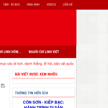
TAXI - XE BUS
HÌNH ẢNH
VIDEOS
LIÊN HỆ
HÍ LINH HÔM...
NGƯỜI CHÍ LINH VIẾT
ch, danh thắng, lễ hội, bảo vật quốc gia đã xếp hạng trên địa bàn tỉnh
BÀI VIẾT ĐƯỢC XEM NHIỀU
THÔNG TIN HỮU ÍCH
CÔN SƠN - KIẾP BẠC:
HÀNH TRÌNH DI SẢN