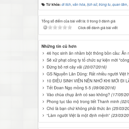
Từ khóa:
di tích
,
văn hóa
,
lịch sử
,
trùng tu
,
quan tâm
,
Tổng số điểm của bài viết là: 0 trong 0 đánh giá
Click để đánh giá bài viết
Những tin cũ hơn
46 học sinh ăn nhầm bột thông bồn cầu: Ăn 
Sẽ xử phạt công ty tổ chức sự kiện mời "công
Đừng bỏ rơi cây vải
(20/07/2016)
GS Nguyễn Lân Dũng: Rất nhiều người Việt h
10 ĐIỀU SINH VIÊN NÊN NHỚ KHI MỚI ĐI L
Tết Đoan Ngọ mồng 5-5
(09/06/2016)
Vào chùa chụp ảnh có sao không?
(17/05/20
Phong tục tảo mộ trong tiết Thanh minh
(02/
Chó là bạn chứ không phải thức ăn
(25/03/2
“Làm người Việt là một định mệnh”
(23/03/20