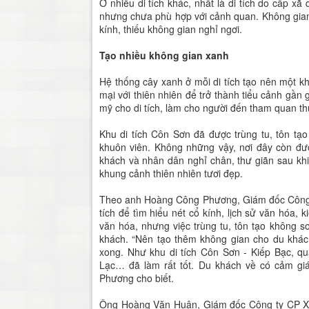
Ở nhiều di tích khác, nhất là di tích do cấp 
nhưng chưa phù hợp với cảnh quan. Không gian d
kính, thiếu không gian nghỉ ngơi.
Tạo nhiều không gian xanh
Hệ thống cây xanh ở mỗi di tích tạo nên một k
mại với thiên nhiên để trở thành tiểu cảnh gần 
mỹ cho di tích, làm cho người đến tham quan th
Khu di tích Côn Sơn đã được trùng tu, tôn t
khuôn viên. Không những vậy, nơi đây còn đượ
khách và nhân dân nghỉ chân, thư giãn sau khi 
khung cảnh thiên nhiên tươi đẹp.
Theo anh Hoàng Công Phương, Giám đốc Công ty
tích để tìm hiểu nét cổ kính, lịch sử văn hóa, ki
văn hóa, nhưng việc trùng tu, tôn tạo không 
khách. “Nên tạo thêm không gian cho du khác
xong. Như khu di tích Côn Sơn - Kiếp Bạc, 
Lạc… đã làm rất tốt. Du khách về có cảm giá
Phương cho biết.
Ông Hoàng Văn Huân, Giám đốc Công ty CP Xây