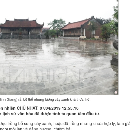
nh Giang) rất bề thế nhưng lượng cây xanh khá thưa thớt
hiên nhiên CHỦ NHẬT, 07/04/2019 12:55:10
ch lịch sử văn hóa đã được tỉnh ta quan tâm đầu tư.
 được trồng bổ sung cây xanh, hoặc đã trồng nhưng chưa hợp lý, làm gi
 ngơi mỗi lần về dâng hương, chiêm bái.