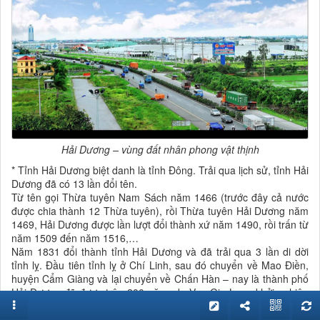
Hải Dương – vùng đất nhân phong vật thịnh
* Tỉnh Hải Dương biệt danh là tỉnh Đông. Trải qua lịch sử, tỉnh Hải
Dương đã có 13 lần đổi tên.
Từ tên gọi Thừa tuyên Nam Sách năm 1466 (trước đây cả nước
được chia thành 12 Thừa tuyên), rồi Thừa tuyên Hải Dương năm
1469, Hải Dương được lần lượt đổi thành xứ năm 1490, rồi trấn từ
năm 1509 đến năm 1516,…
Năm 1831 đổi thành tỉnh Hải Dương và đã trải qua 3 lần di dời
tỉnh lỵ. Đầu tiên tỉnh lỵ ở Chí Linh, sau đó chuyển về Mao Điền,
huyện Cẩm Giàng và lại chuyển về Chấn Hàn – nay là thành phố
Hải Dương đã được trên 200 năm, do Vua Gia Long khởi nghiệp
từ năm 1804.
* Về di tích lịch sử văn hoá: Hải Dương đứng hàng thứ tư trong cả