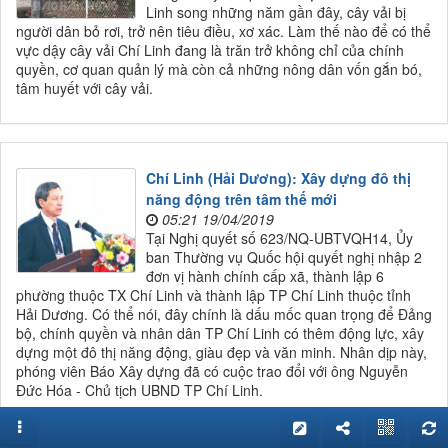
Linh song những năm gần đây, cây vải bị
người dân bỏ rơi, trở nên tiêu điều, xơ xác. Làm thế nào để có thể
vực dậy cây vải Chí Linh đang là trăn trở không chỉ của chính
quyền, cơ quan quản lý mà còn cả những nông dân vốn gắn bó,
tâm huyết với cây vải.
Chí Linh (Hải Dương): Xây dựng đô thị
năng động trên tâm thế mới
05:21 19/04/2019
Tại Nghị quyết số 623/NQ-UBTVQH14, Ủy
ban Thường vụ Quốc hội quyết nghị nhập 2
đơn vị hành chính cấp xã, thành lập 6
phường thuộc TX Chí Linh và thành lập TP Chí Linh thuộc tỉnh
Hải Dương. Có thể nói, đây chính là dấu mốc quan trọng để Đảng
bộ, chính quyền và nhân dân TP Chí Linh có thêm động lực, xây
dựng một đô thị năng động, giàu đẹp và văn minh. Nhân dịp này,
phóng viên Báo Xây dựng đã có cuộc trao đổi với ông Nguyễn
Đức Hóa - Chủ tịch UBND TP Chí Linh.