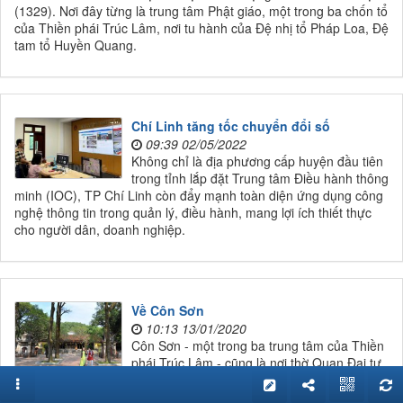
(1329). Nơi đây từng là trung tâm Phật giáo, một trong ba chốn tổ
của Thiền phái Trúc Lâm, nơi tu hành của Đệ nhị tổ Pháp Loa, Đệ
tam tổ Huyền Quang.
Chí Linh tăng tốc chuyển đổi số
09:39 02/05/2022
Không chỉ là địa phương cấp huyện đầu tiên
trong tỉnh lắp đặt Trung tâm Điều hành thông
minh (IOC), TP Chí Linh còn đẩy mạnh toàn diện ứng dụng công
nghệ thông tin trong quản lý, điều hành, mang lợi ích thiết thực
cho người dân, doanh nghiệp.
Về Côn Sơn
10:13 13/01/2020
Côn Sơn - một trong ba trung tâm của Thiền
phái Trúc Lâm - cũng là nơi thờ Quan Đại tư
đồ Trần Nguyên Đán và Anh hùng dân tộc -
Danh nhân văn hóa thế giới Nguyễn Trãi. Mỗi lần đến với danh