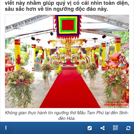
viết này nhằm giúp quý vị có cái nhìn toàn diện,
sâu sắc hơn về tín ngưỡng độc đáo này.
Không gian thực hành tín ngưỡng thờ Mẫu Tam Phủ tại đền Sinh-
đền Hóa.
Tín ngưỡng thờ Mẫu của người Việt được xuất phát từ tín ngưỡng
bản địa các thần linh thiên nhiên, thờ nữ thần, mẫu thần và tín