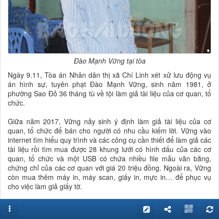
Đào Mạnh Vững tại tòa
Ngày 9.11, Tòa án Nhân dân thị xã Chí Linh xét xử lưu động vụ
án hình sự, tuyên phạt Đào Mạnh Vững, sinh năm 1981, ở
phường Sao Đỏ 36 tháng tù về tội làm giả tài liệu của cơ quan, tổ
chức.
Giữa năm 2017, Vững nảy sinh ý định làm giả tài liệu của cơ
quan, tổ chức để bán cho người có nhu cầu kiếm lời. Vững vào
internet tìm hiểu quy trình và các công cụ cần thiết để làm giả các
tài liệu rồi tìm mua được 28 khung lưới có hình dấu của các cơ
quan, tổ chức và một USB có chứa nhiều file mẫu văn bằng,
chứng chỉ của các cơ quan với giá 20 triệu đồng. Ngoài ra, Vững
còn mua thêm máy in, máy scan, giấy in, mực in… để phục vụ
cho việc làm giả giấy tờ.
Khoảng đầu tháng 1.2018, Bùi Huy Huân ở phường Phả Lại (Chí
Linh) đi xin việc ở một số công ty mỏ trên địa bàn tỉnh Quảng