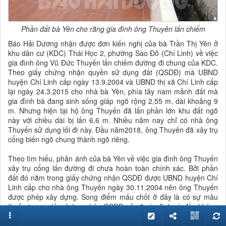
Phần đất bà Yên cho rằng gia đình ông Thuyên lấn chiếm
Báo Hải Dương nhận được đơn kiến nghị của bà Trần Thị Yên ở
khu dân cư (KDC) Thái Học 2, phường Sao Đỏ (Chí Linh) về việc
gia đình ông Vũ Đức Thuyến lấn chiếm đường đi chung của KDC.
Theo giấy chứng nhận quyền sử dụng đất (QSDĐ) mà UBND
huyện Chí Linh cấp ngày 13.9.2004 và UBND thị xã Chí Linh cấp
lại ngày 24.3.2015 cho nhà bà Yên, phía tây nam mảnh đất mà
gia đình bà đang sinh sống giáp ngõ rộng 2,55 m, dài khoảng 9
m. Nhưng hiện tại hộ ông Thuyến đã lấn phần lớn khu đất ngõ
này với chiều dài bị lấn 6,6 m. Nhiều năm nay chỉ có nhà ông
Thuyến sử dụng lối đi này. Đầu năm2018, ông Thuyến đã xây trụ
cổng biến ngõ chung thành ngõ riêng.
Theo tìm hiểu, phản ánh của bà Yên về việc gia đình ông Thuyến
xây trụ cổng lấn đường đi chưa hoàn toàn chính xác. Bởi phần
đất đó nằm trong giấy chứng nhận QSDĐ được UBND huyện Chí
Linh cấp cho nhà ông Thuyến ngày 30.11.2004 nên ông Thuyến
được phép xây dựng. Song điểm mấu chốt ở đây là có sự mâu
thuẫn trong giấy chứng nhận QSDĐ của 2 gia đình và đều không
giống với bản đồ đo đạc đất dân cư năm 1993 được lưu giữ tại
UBND phường Sao Đỏ. Giấy chứng nhận QSDĐ của nhà bà Yên