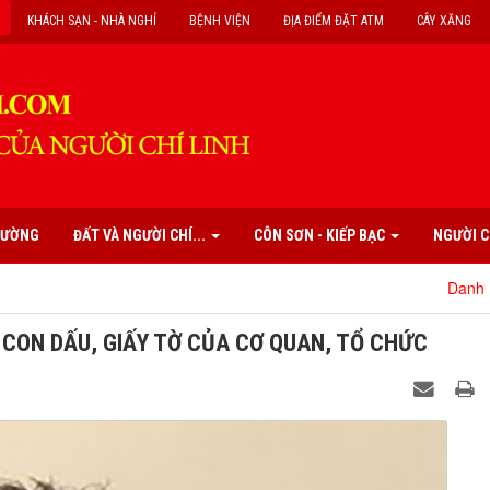
KHÁCH SẠN - NHÀ NGHỈ
BỆNH VIỆN
ĐỊA ĐIỂM ĐẶT ATM
CÂY XĂNG
PHƯỜNG
ĐẤT VÀ NGƯỜI CHÍ...
CÔN SƠN - KIẾP BẠC
NGƯỜI C
Danh mục các di tích
Ả CON DẤU, GIẤY TỜ CỦA CƠ QUAN, TỔ CHỨC