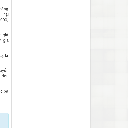
phòng
T tại
2000,
m giả
i giá
bạ là
.
huyển
, đều
ọc bạ