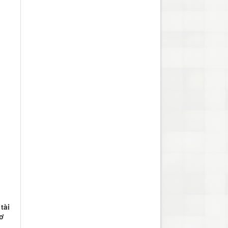
tài
cơ