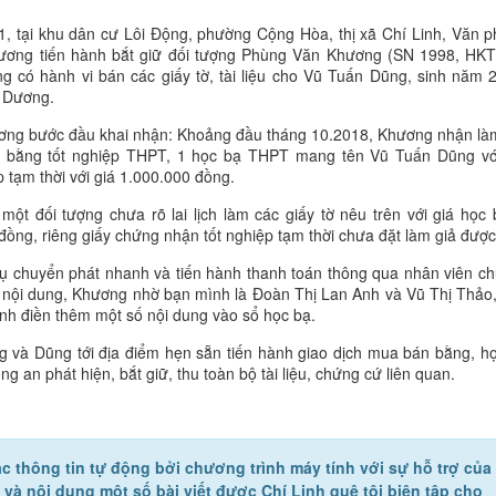
11, tại khu dân cư Lôi Động, phường Cộng Hòa, thị xã Chí Linh, Văn 
Dương tiến hành bắt giữ đối tượng Phùng Văn Khương (SN 1998, HKT
ang có hành vi bán các giấy tờ, tài liệu cho Vũ Tuấn Dũng, sinh năm 
i Dương.
ương bước đầu khai nhận: Khoảng đầu tháng 10.2018, Khương nhận là
1 bằng tốt nghiệp THPT, 1 học bạ THPT mang tên Vũ Tuấn Dũng vớ
 tạm thời với giá 1.000.000 đồng.
t đối tượng chưa rõ lai lịch làm các giấy tờ nêu trên với giá học 
đồng, riêng giấy chứng nhận tốt nghiệp tạm thời chưa đặt làm giả được
vụ chuyển phát nhanh và tiến hành thanh toán thông qua nhân viên c
số nội dung, Khương nhờ bạn mình là Đoàn Thị Lan Anh và Vũ Thị Thảo
Linh điền thêm một số nội dung vào sổ học bạ.
 và Dũng tới địa điểm hẹn sẵn tiến hành giao dịch mua bán bằng, h
ng an phát hiện, bắt giữ, thu toàn bộ tài liệu, chứng cứ liên quan.
c thông tin tự động bởi chương trình máy tính với sự hỗ trợ của
ề và nội dung một số bài viết được Chí Linh quê tôi biên tập cho