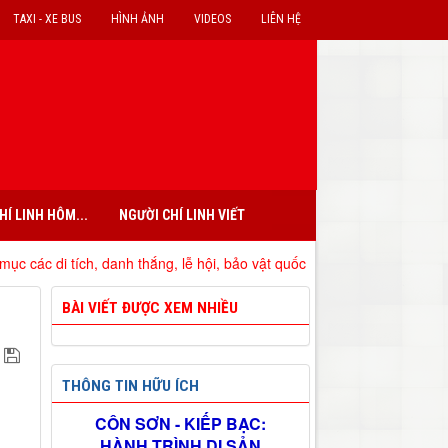
TAXI - XE BUS
HÌNH ẢNH
VIDEOS
LIÊN HỆ
HÍ LINH HÔM...
NGƯỜI CHÍ LINH VIẾT
, danh thắng, lễ hội, bảo vật quốc gia đã xếp hạng trên địa bàn tỉnh H
BÀI VIẾT ĐƯỢC XEM NHIỀU
THÔNG TIN HỮU ÍCH
CÔN SƠN - KIẾP BẠC:
HÀNH TRÌNH DI SẢN