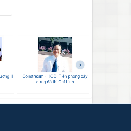
›
ương II
Constrexim - HOD: Tiên phong xây
BIDV Bắc Hải Dư
dựng đô thị Chí Linh
tăng