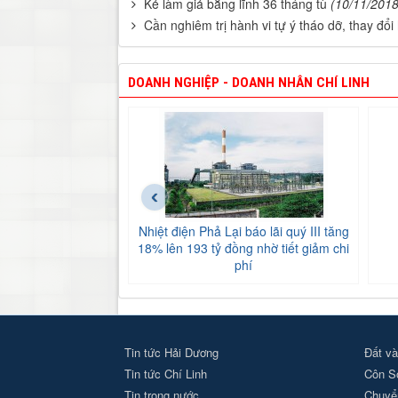
Kẻ làm giả bằng lĩnh 36 tháng tù
(10/11/2018
Cần nghiêm trị hành vi tự ý tháo dỡ, thay đổi
DOANH NGHIỆP - DOANH NHÂN CHÍ LINH
‹
Nhiệt điện Phả Lại báo lãi quý III tăng
18% lên 193 tỷ đồng nhờ tiết giảm chi
phí
Tin tức Hải Dương
Đất và
Tin tức Chí Linh
Côn S
Tin trong nước
Chuyển