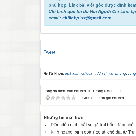
phù hợp. Link bài viết gốc được đính kèm
Chí Linh quê tôi
do Hội Người Chí Linh tại
email:
chilinhplus@gmail.com
Tweet
Từ khóa:
quá trình
,
cơ quan
,
đơn vị
,
văn phòng
,
củng
Tổng số điểm của bài viết là: 0 trong 0 đánh giá
Click để đánh giá bài viết
Những tin mới hơn
Diễn biến mới nhất vụ gã trai bắn, đâm chế
Kinh hoàng ‘binh đoàn’ xe tải chở đất từ Tr