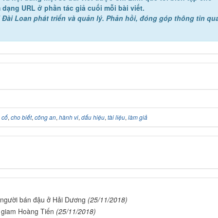
 dạng URL ở phần tác giả cuối mỗi bài viết.
 Đài Loan phát triển và quản lý. Phản hồi, đóng góp thông tin qu
 cố
,
cho biết
,
công an
,
hành vi
,
dấu hiệu
,
tài liệu
,
làm giả
t người bán đậu ở Hải Dương
(25/11/2018)
ại giam Hoàng Tiến
(25/11/2018)