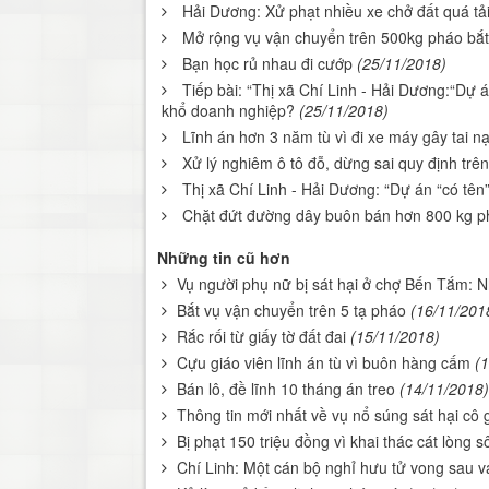
Hải Dương: Xử phạt nhiều xe chở đất quá tải
Mở rộng vụ vận chuyển trên 500kg pháo bắt
Bạn học rủ nhau đi cướp
(25/11/2018)
Tiếp bài: “Thị xã Chí Linh - Hải Dương:“Dự 
khổ doanh nghiệp?
(25/11/2018)
Lĩnh án hơn 3 năm tù vì đi xe máy gây tai n
Xử lý nghiêm ô tô đỗ, dừng sai quy định trên
Thị xã Chí Linh - Hải Dương: “Dự án “có tên
Chặt đứt đường dây buôn bán hơn 800 kg p
Những tin cũ hơn
Vụ người phụ nữ bị sát hại ở chợ Bến Tắm: Nh
Bắt vụ vận chuyển trên 5 tạ pháo
(16/11/201
Rắc rối từ giấy tờ đất đai
(15/11/2018)
Cựu giáo viên lĩnh án tù vì buôn hàng cấm
(
Bán lô, đề lĩnh 10 tháng án treo
(14/11/2018)
Thông tin mới nhất về vụ nổ súng sát hại cô 
Bị phạt 150 triệu đồng vì khai thác cát lòng
Chí Linh: Một cán bộ nghỉ hưu tử vong sau 