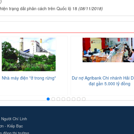
)
 hiện trạng dải phân cách trên Quốc lộ 18
(08/11/2018)
Nhà máy điện "ở trong rừng"
Dư nợ Agribank Chi nhánh Hải D
đạt gần 5.000 tỷ đồng
 Người Chí Linh
ơn - Kiếp Bạc
 động thị trường