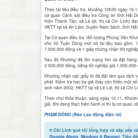
Theo tài liệu điều tra, khoảng 10h30 ngày 10.
cơ quan Cảnh sát điều tra Công an tỉnh Hải 
thôn Thanh Tân, xã Lê lợi, thị xã Chí Linh) đ
HKTT tại xã An Lâm, huyện Nam Sách, tỉnh Hả
Tại Cơ quan điều tra, đối tượng Phùng Văn Kh
cho Vũ Tuấn Dũng một số tài liệu bao gồm: 
7.000.000 đồng và 1 giấy chứng nhận tốt nghiệp
Sau đó Khương đã lên mạng tìm và đặt hàng mộ
2.500.000 đồng, bằng tốt nghiệp giá 1.000.000 
Khương nhận các giấy tờ đã đặt làm qua dịch 
phát. Kiểm tra học bạ giả thấy còn thiếu một 
sinh năm 2002, HKTT tại xã Lê Lợi, thị xã Chí 
Theo như thỏa thuận, sáng ngày 10.11, Khương
giả. Khi đang thực hiện hành vi thì bị cơ quan cô
PHẠM ĐÔNG (Báo Lao động điện tử)
© Chí Linh quê tôi
tổng hợp và sắp xếp cá
Google Alerts
,
Skydoor
&
Baomoi
. Tiêu đ