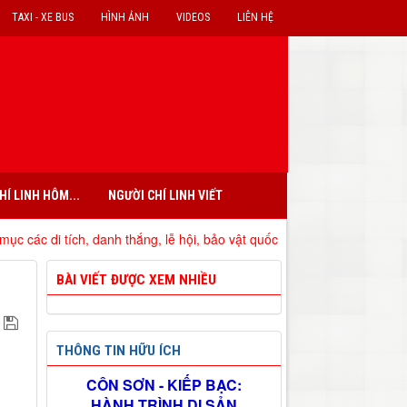
TAXI - XE BUS
HÌNH ẢNH
VIDEOS
LIÊN HỆ
HÍ LINH HÔM...
NGƯỜI CHÍ LINH VIẾT
h, danh thắng, lễ hội, bảo vật quốc gia đã xếp hạng trên địa bàn tỉnh
BÀI VIẾT ĐƯỢC XEM NHIỀU
THÔNG TIN HỮU ÍCH
CÔN SƠN - KIẾP BẠC:
HÀNH TRÌNH DI SẢN