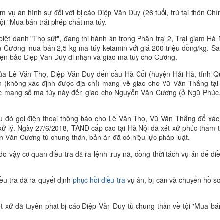
vụ án hình sự đối với bị cáo Diệp Văn Duy (26 tuổi, trú tại thôn Chí
ội "Mua bán trái phép chất ma túy.
iệt danh "Thọ sứt", đang thi hành án trong Phân trại 2, Trại giam Hà
n Cương mua bán 2,5 kg ma túy ketamin với giá 200 triệu đồng/kg. Sa
điện bảo Diệp Văn Duy đi nhận và giao ma túy cho Cương.
của Lê Văn Thọ, Diệp Văn Duy đến cầu Hà Cổi (huyện Hải Hà, tỉnh 
n (không xác định được địa chỉ) mang về giao cho Vũ Văn Thắng tại
ục mang số ma túy này đến giao cho Nguyễn Văn Cương (ở Ngũ Phúc
u đó gọi điện thoại thông báo cho Lê Văn Thọ, Vũ Văn Thắng để xác
 xử lý. Ngày 27/6/2018, TAND cấp cao tại Hà Nội đã xét xử phúc thẩm 
 Văn Cương tù chung thân, bản án đã có hiệu lực pháp luật.
do vậy cơ quan điều tra đã ra lệnh truy nã, đồng thời tách vụ án để điề
ều tra đã ra quyết định
phục hồi điều tra
vụ án, bị can và chuyển hồ s
t xử đã tuyên phạt bị cáo Diệp Văn Duy tù chung thân về tội "Mua bán