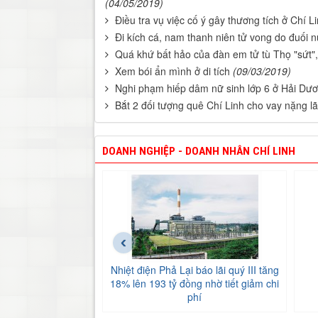
(04/05/2019)
Điều tra vụ việc cố ý gây thương tích ở Chí L
Đi kích cá, nam thanh niên tử vong do đuối 
Quá khứ bất hảo của đàn em tử tù Thọ "sứt", t
Xem bói ẩn mình ở di tích
(09/03/2019)
Nghi phạm hiếp dâm nữ sinh lớp 6 ở Hải Dươ
Bắt 2 đối tượng quê Chí Linh cho vay nặng l
DOANH NGHIỆP - DOANH NHÂN CHÍ LINH
‹
Nhiệt điện Phả Lại báo lãi quý III tăng
18% lên 193 tỷ đồng nhờ tiết giảm chi
phí