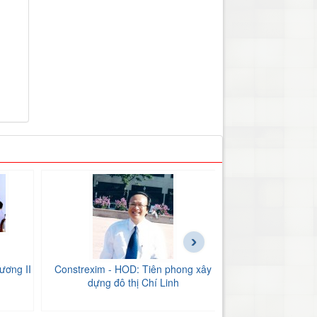
›
ương II
Constrexim - HOD: Tiên phong xây
BIDV Bắc Hải Dư
dựng đô thị Chí Linh
tăng