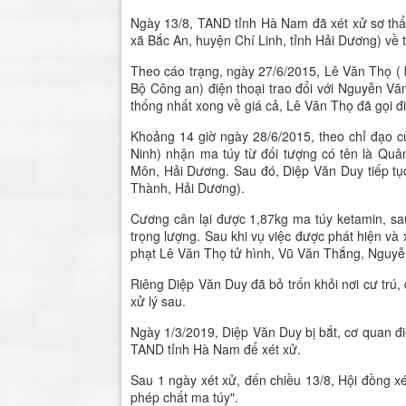
Ngày 13/8, TAND tỉnh Hà Nam đã xét xử sơ thẩm 
xã Bắc An, huyện Chí Linh, tỉnh Hải Dương) về t
Theo cáo trạng, ngày 27/6/2015, Lê Văn Thọ ( b
Bộ Công an) điện thoại trao đổi với Nguyễn Vă
thống nhất xong về giá cả, Lê Văn Thọ đã gọi 
Khoảng 14 giờ ngày 28/6/2015, theo chỉ đạo 
Ninh) nhận ma túy từ đối tượng có tên là Quâ
Môn, Hải Dương. Sau đó, Diệp Văn Duy tiếp t
Thành, Hải Dương).
Cương cân lại được 1,87kg ma túy ketamin, sa
trọng lượng. Sau khi vụ việc được phát hiện và
phạt Lê Văn Thọ tử hình, Vũ Văn Thắng, Nguyễn
Riêng Diệp Văn Duy đã bỏ trốn khỏi nơi cư trú, 
xử lý sau.
Ngày 1/3/2019, Diệp Văn Duy bị bắt, cơ quan đi
TAND tỉnh Hà Nam để xét xử.
Sau 1 ngày xét xử, đến chiều 13/8, Hội đồng xé
phép chất ma túy".