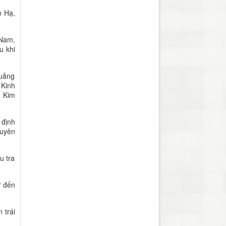
n Hạ,
 Nam,
u khi
Quảng
 Kinh
, Kim
 định
tuyên
u tra
ơ đến
 trái