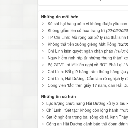
Những tin mới hơn
Kẻ sát hại hàng xóm vì không được yêu con 
Không giẫm lên cỏ hoa trang trí
(02/02/2020
TP Chí Linh: Mở rộng bãi xử lý rác thải sinh 
Không thả tiền xuống giếng Mắt Rồng
(02/0
Chí Linh kiên quyết ngăn chặn pháo
(16/01/
Nguy hiểm rình rập từ những “hung thần” xe 
Bộ GTVT trả lời kiến nghị về BOT Phả Lại
(1
Chí Linh: Bắt giữ hàng trăm thùng hàng lậu
Chí Linh, Hải Dương: Cần làm rõ nghịch lý rừn
Công viên 'tắc' trên giấy 17 năm, dân Hải D
Những tin cũ hơn
Lực lượng chức năng Hải Dương xử lý 2 tàu kh
Chí Linh: "Sét tặc" không còn lộng hành
(10/
Sạt lở nghiêm trọng bãi sông đê tả Kinh Thầy
Công an Hải Dương cảnh báo thủ đoạn đánh cắ