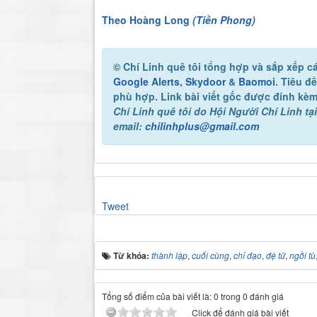
Theo Hoàng Long
(Tiền Phong)
© Chí Linh quê tôi
tổng hợp và sắp xếp cá
Google Alerts
,
Skydoor
&
Baomoi
. Tiêu đ
phù hợp. Link bài viết gốc được đính kèm
Chí Linh quê tôi
do Hội Người Chí Linh tại
email:
chilinhplus@gmail.com
Tweet
Từ khóa:
thành lập
,
cuối cùng
,
chỉ đạo
,
đệ tử
,
ngồi tù
Tổng số điểm của bài viết là: 0 trong 0 đánh giá
Click để đánh giá bài viết