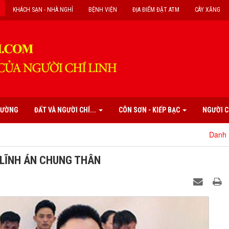
KHÁCH SẠN - NHÀ NGHỈ
BỆNH VIỆN
ĐỊA ĐIỂM ĐẶT ATM
CÂY XĂNG
PHƯỜNG
ĐẤT VÀ NGƯỜI CHÍ...
CÔN SƠN - KIẾP BẠC
NGƯỜI C
Danh mục các di tíc
 LĨNH ÁN CHUNG THÂN