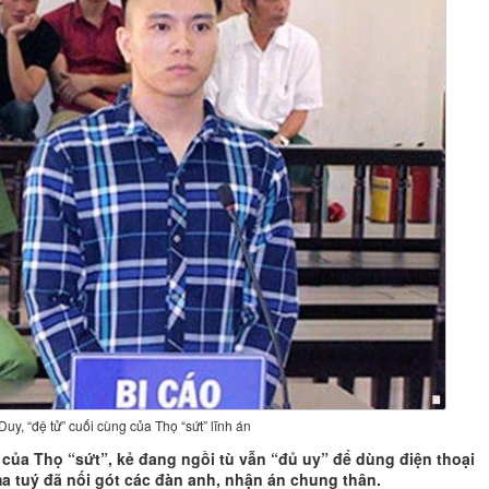
uy, “đệ tử” cuối cùng của Thọ “sứt” lĩnh án
 của Thọ “sứt”, kẻ đang ngồi tù vẫn “đủ uy” để dùng điện thoại
a tuý đã nối gót các đàn anh, nhận án chung thân.