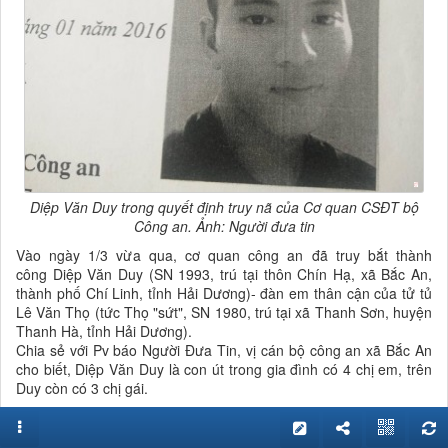
Diệp Văn Duy trong quyết định truy nã của Cơ quan CSĐT bộ
Công an. Ảnh: Người đưa tin
Vào ngày 1/3 vừa qua, cơ quan công an đã truy bắt thành
công Diệp Văn Duy (SN 1993, trú tại thôn Chín Hạ, xã Bắc An,
thành phố Chí Linh, tỉnh Hải Dương)- đàn em thân cận của tử tủ
Lê Văn Thọ (tức Thọ "sứt", SN 1980, trú tại xã Thanh Sơn, huyện
Thanh Hà, tỉnh Hải Dương).
Chia sẻ với Pv báo Người Đưa Tin, vị cán bộ công an xã Bắc An
cho biết, Diệp Văn Duy là con út trong gia đình có 4 chị em, trên
Duy còn có 3 chị gái.
Duy bỏ học giữa chừng khi chưa hết bậc phổ thông. Nghỉ học,
Duy ở nhà làm lao động tự do. Chán cảnh lao động chân lấm tay