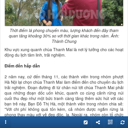
Thời điểm lá phong chuyển màu, lượng khách đến đây tham
quan tăng khoảng 30% so với thời gian khác trong năm. Ảnh:
Thành Chung
Khu vực xung quanh chùa Thanh Mai là nơi lý tưởng cho các hoạt
động du lịch tâm linh, trải nghiệm.
Điểm đến hấp dẫn
2 năm nay, cứ đến tháng 11, các thành viên trong nhóm phượt
Hà Nội lại chọn chùa Thanh Mai làm điểm đến cho chuyến du lịch
trải nghiệm. Đoạn đường đi từ chân núi tới chùa Thanh Mai phải
qua những đoạn dốc uốn khúc, quanh co cùng cảnh rừng núi
cuối thu đẹp như một bức tranh càng tăng thêm sức hút với các
bạn trẻ này. Bạn Đỗ Thị Hà, một thành viên trong nhóm chia sẻ:
"Với chi phí không quá tốn kém, cả nhóm được ngắm rừng lá
phong thay màu với vẻ đẹp độc, lạ. Ngoài ra, nhóm còn tổ chức
các hoạt động ngoài trời ý nghĩa như leo núi, cắm trại, nhảy dù".
Họ cùng nhau lưu giữ kỷ niệm trên mạng xã hội Facebook. Và