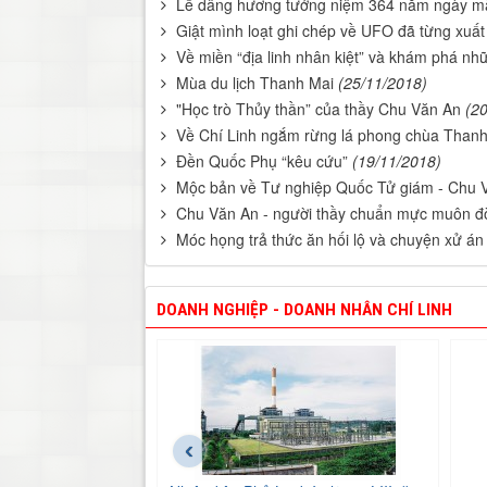
Lễ dâng hương tưởng niệm 364 năm ngày mấ
Giật mình loạt ghi chép về UFO đã từng xuất 
Về miền “địa linh nhân kiệt” và khám phá nhữ
Mùa du lịch Thanh Mai
(25/11/2018)
"Học trò Thủy thần” của thầy Chu Văn An
(2
Về Chí Linh ngắm rừng lá phong chùa Than
Đền Quốc Phụ “kêu cứu”
(19/11/2018)
Mộc bản về Tư nghiệp Quốc Tử giám - Chu 
Chu Văn An - người thầy chuẩn mực muôn đờ
Móc họng trả thức ăn hối lộ và chuyện xử án
DOANH NGHIỆP - DOANH NHÂN CHÍ LINH
‹