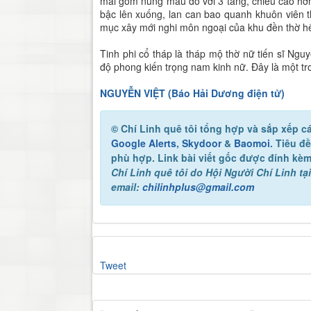
mái gốm nung màu đỏ với 3 tầng, chiều cao hơn
bậc lên xuống, lan can bao quanh khuôn viên 
mục xây mới nghi môn ngoại của khu đền thờ hế
Tinh phi cổ tháp là tháp mộ thờ nữ tiến sĩ Nguy
độ phong kiến trọng nam kinh nữ. Đây là một tron
NGUYỄN VIỆT (Báo Hải Dương điện tử)
© Chí Linh quê tôi
tổng hợp và sắp xếp cá
Google Alerts
,
Skydoor
&
Baomoi
. Tiêu đ
phù hợp. Link bài viết gốc được đính kèm
Chí Linh quê tôi
do Hội Người Chí Linh tại
email:
chilinhplus@gmail.com
Tweet