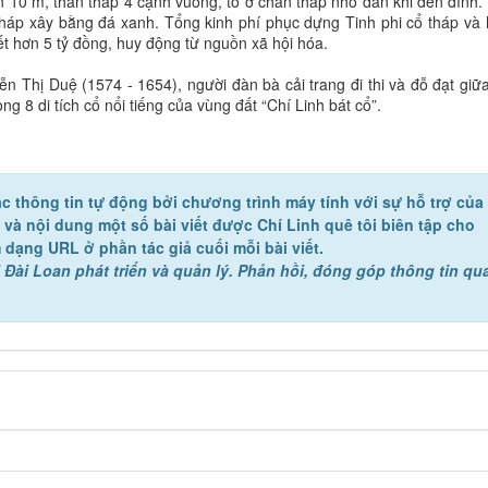
 10 m, thân tháp 4 cạnh vuông, to ở chân tháp nhỏ dần khi đến đỉnh.
tháp xây bằng đá xanh. Tổng kinh phí phục dựng Tinh phi cổ tháp và
t hơn 5 tỷ đồng, huy động từ nguồn xã hội hóa.
ễn Thị Duệ (1574 - 1654), người đàn bà cải trang đi thi và đỗ đạt giữ
g 8 di tích cổ nổi tiếng của vùng đất “Chí Linh bát cổ”.
c thông tin tự động bởi chương trình máy tính với sự hỗ trợ của
ề và nội dung một số bài viết được Chí Linh quê tôi biên tập cho
 dạng URL ở phần tác giả cuối mỗi bài viết.
 Đài Loan phát triển và quản lý. Phản hồi, đóng góp thông tin qu