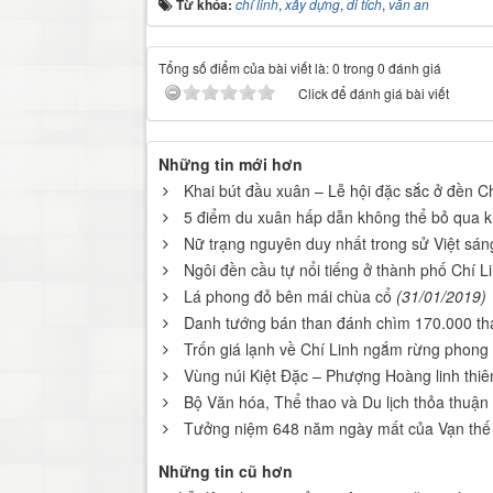
Từ khóa:
chí linh
,
xây dựng
,
di tích
,
văn an
Tổng số điểm của bài viết là: 0 trong 0 đánh giá
Click để đánh giá bài viết
Những tin mới hơn
Khai bút đầu xuân – Lễ hội đặc sắc ở đền
5 điểm du xuân hấp dẫn không thể bỏ qua
Nữ trạng nguyên duy nhất trong sử Việt sán
Ngôi đền cầu tự nổi tiếng ở thành phố Chí L
Lá phong đỏ bên mái chùa cổ
(31/01/2019)
Danh tướng bán than đánh chìm 170.000 t
Trốn giá lạnh về Chí Linh ngắm rừng phong 
Vùng núi Kiệt Đặc – Phượng Hoàng linh thiên
Bộ Văn hóa, Thể thao và Du lịch thỏa thuận B
Tưởng niệm 648 năm ngày mất của Vạn thế
Những tin cũ hơn