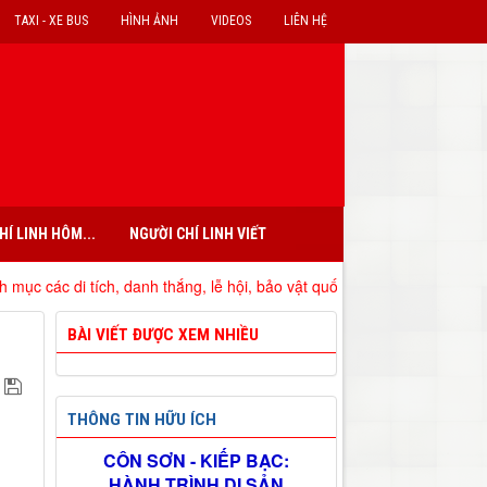
TAXI - XE BUS
HÌNH ẢNH
VIDEOS
LIÊN HỆ
HÍ LINH HÔM...
NGƯỜI CHÍ LINH VIẾT
 tích, danh thắng, lễ hội, bảo vật quốc gia đã xếp hạng trên địa bàn 
BÀI VIẾT ĐƯỢC XEM NHIỀU
THÔNG TIN HỮU ÍCH
CÔN SƠN - KIẾP BẠC:
HÀNH TRÌNH DI SẢN