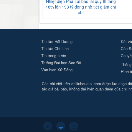
Nhiệt điện Phả Lại báo lãi quý III tăng
18% lên 193 tỷ đồng nhờ tiết giảm chi
phí
Tin tức Hải Dương
Đất và
Tin tức Chí Linh
Côn S
Tin trong nước
Chuyển
Trường Đại học Sao Đỏ
Thông 
Văn hiến Xứ Đông
Hình ả
Các bài viết trên chilinhquetoi.com được lựa chọn đăn
tác giả bài báo, không thể hiện quan điểm của chili