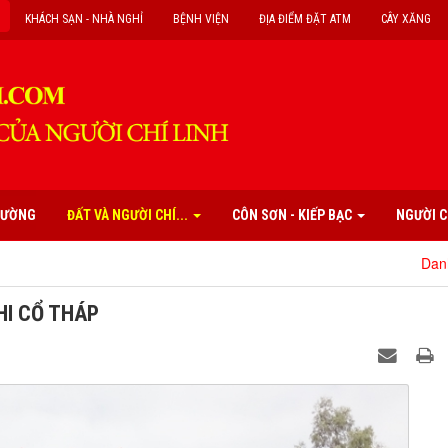
KHÁCH SẠN - NHÀ NGHỈ
BỆNH VIỆN
ĐỊA ĐIỂM ĐẶT ATM
CÂY XĂNG
PHƯỜNG
ĐẤT VÀ NGƯỜI CHÍ...
CÔN SƠN - KIẾP BẠC
NGƯỜI C
Danh mục các di
HI CỔ THÁP