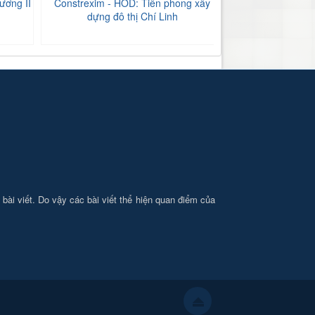
ương II
Constrexim - HOD: Tiên phong xây
BIDV Bắc Hải Dư
dựng đô thị Chí Linh
tăng
i bài viết. Do vậy các bài viết thể hiện quan điểm của