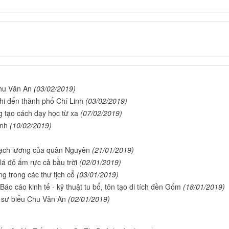
 Chu Văn An
(03/02/2019)
 khi đến thành phố Chí Linh
(03/02/2019)
g tạo cách dạy học từ xa
(07/02/2019)
inh
(10/02/2019)
hạch lương của quân Nguyên
(21/01/2019)
lá đỏ ấm rực cả bầu trời
(02/01/2019)
g trong các thư tịch cổ
(03/01/2019)
áo cáo kinh tế - kỹ thuật tu bổ, tôn tạo di tích đền Gốm
(18/01/2019)
 sư biểu Chu Văn An
(02/01/2019)