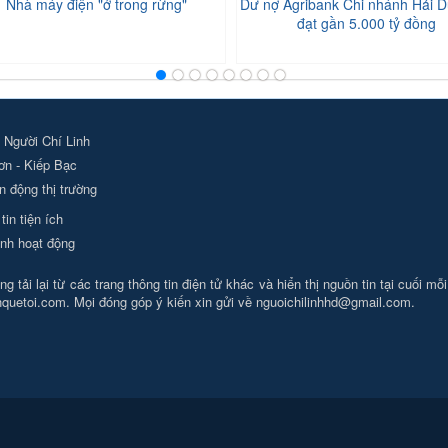
Nhà máy điện "ở trong rừng"
Dư nợ Agribank Chi nhánh Hải D
đạt gần 5.000 tỷ đồng
 Người Chí Linh
ơn - Kiếp Bạc
 động thị trường
tin tiện ích
nh hoạt động
g tải lại từ các trang thông tin điện tử khác và hiển thị nguồn tin tại cuối mỗ
nhquetoi.com. Mọi đóng góp ý kiến xin gửi về
nguoichilinhhd@gmail.com
.