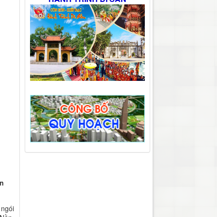
ễn
 ngói