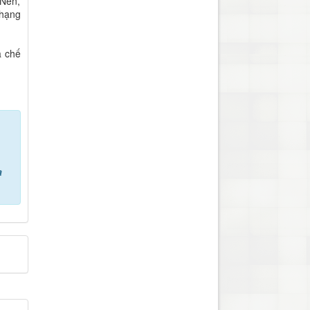
 Nền,
 hạng
a chế
a