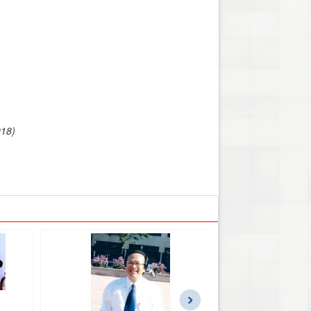
018)
›