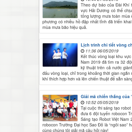
Theo dự báo của Đài Khí
vực Hải Dương có thể chịu
tổng lượng mưa toàn mùa 
phương có nhiều hồ đập nhất tỉnh đã triển kh
mùa mưa bão hiệu quả.
Lịch trình chi tiết vòng
11:36 06/05/2019
Kết thúc vòng loại khu vự
Nam 2019 đã tìm ra 32 đội
kỹ thuật trên cả nước già
đấu vòng loại, chỉ trong khoảng thời gian ngắn 
khí thích hợp hơn và lên chiến thuật để sẵn sà
Giải mã chiến thắng của 
10:52 05/05/2019
Tại cuộc thi sáng tạo rob
đưa 6 đội tuyển robocon T
Sáng tạo Robot Việt Nam 2
robocon Trường Đại học Sao Đỏ là “ngôi sao” h
cùng chúng tôi giải mã câu hỏi này!​