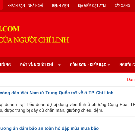
KHÁCH SẠN - NHÀ NGHỈ
BỆNH VIỆN
ĐỊA ĐIỂM ĐẶT ATM
CÂY XĂNG
PHƯỜNG
ĐẤT VÀ NGƯỜI CHÍ...
CÔN SƠN - KIẾP BẠC
NGƯỜI C
Danh mục các
công dân Việt Nam từ Trung Quốc trở về ở TP. Chí Linh
tại doanh trại Tiểu đoàn dự bị động viên tỉnh ở phường Cộng Hòa, T
i, được trang bị đầy đủ chăn màn, giường chiếu, đệm.
phương án đảm bảo an toàn hồ đập mùa mưa bão