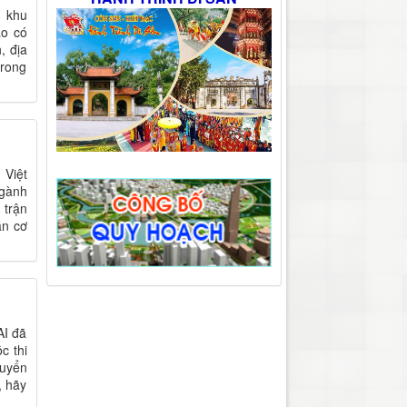
, khu
áo có
, địa
trong
 Việt
ngành
 trận
án cơ
AI đã
c thi
tuyển
, hãy