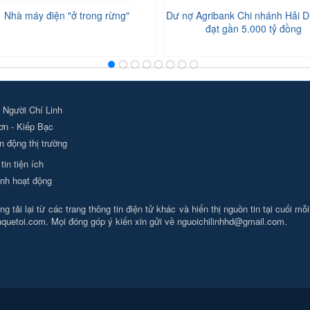
Nhà máy điện "ở trong rừng"
Dư nợ Agribank Chi nhánh Hải D
đạt gần 5.000 tỷ đồng
 Người Chí Linh
ơn - Kiếp Bạc
 động thị trường
tin tiện ích
nh hoạt động
g tải lại từ các trang thông tin điện tử khác và hiển thị nguồn tin tại cuối mỗ
nhquetoi.com. Mọi đóng góp ý kiến xin gửi về
nguoichilinhhd@gmail.com
.