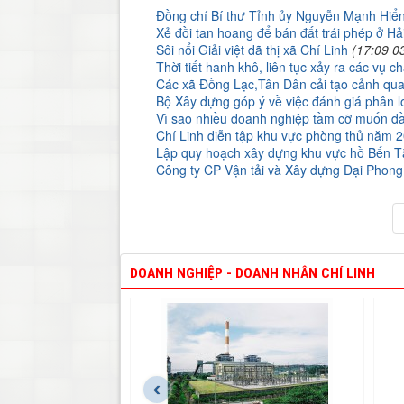
Đồng chí Bí thư Tỉnh ủy Nguyễn Mạnh Hiển k
Xẻ đồi tan hoang để bán đất trái phép ở H
Sôi nổi Giải việt dã thị xã Chí Linh
(17:09 0
Thời tiết hanh khô, liên tục xảy ra các vụ c
Các xã Đồng Lạc,Tân Dân cải tạo cảnh qua
Bộ Xây dựng góp ý về việc đánh giá phân loại
Vì sao nhiều doanh nghiệp tầm cỡ muốn đ
Chí Linh diễn tập khu vực phòng thủ năm 20
Lập quy hoạch xây dựng khu vực hồ Bến 
Công ty CP Vận tải và Xây dựng Đại Phong
DOANH NGHIỆP - DOANH NHÂN CHÍ LINH
‹