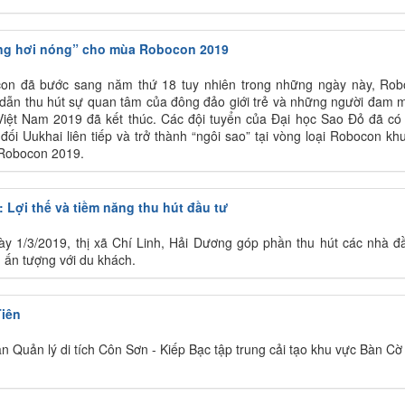
ồng hơi nóng” cho mùa Robocon 2019
on đã bước sang năm thứ 18 tuy nhiên trong những ngày này, Ro
p dẫn thu hút sự quan tâm của đông đảo giới trẻ và những người đam 
Việt Nam 2019 đã kết thúc. Các đội tuyển của Đại học Sao Đỏ đã c
đối Uukhai liên tiếp và trở thành “ngôi sao” tại vòng loại Robocon kh
 Robocon 2019.
: Lợi thế và tiềm năng thu hút đầu tư
ày 1/3/2019, thị xã Chí Linh, Hải Dương góp phần thu hút các nhà đ
 ấn tượng với du khách.
Tiên
n Quản lý di tích Côn Sơn - Kiếp Bạc tập trung cải tạo khu vực Bàn Cờ