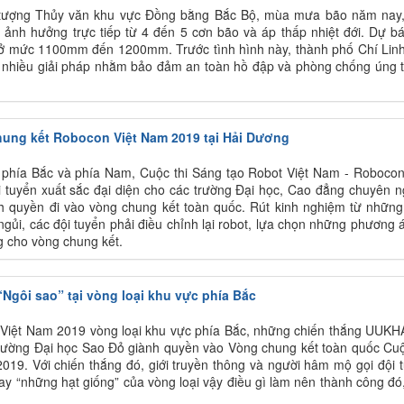
 tượng Thủy văn khu vực Đồng bằng Bắc Bộ, mùa mưa bão năm nay
 ảnh hưởng trực tiếp từ 4 đến 5 cơn bão và áp thấp nhiệt đới. Dự b
ở mức 1100mm đến 1200mm. Trước tình hình này, thành phố Chí Linh
ai nhiều giải pháp nhằm bảo đảm an toàn hồ đập và phòng chống úng 
 chung kết Robocon Việt Nam 2019 tại Hải Dương
c phía Bắc và phía Nam, Cuộc thi Sáng tạo Robot Việt Nam - Robocon
 tuyển xuất sắc đại diện cho các trường Đại học, Cao đẳng chuyên 
nh quyền đi vào vòng chung kết toàn quốc. Rút kinh nghiệm từ những
ngủi, các đội tuyển phải điều chỉnh lại robot, lựa chọn những phương 
ng cho vòng chung kết.
“Ngôi sao” tại vòng loại khu vực phía Bắc
ot Việt Nam 2019 vòng loại khu vực phía Bắc, những chiến thắng UUKH
rường Đại học Sao Đỏ giành quyền vào Vòng chung kết toàn quốc Cuộ
019. Với chiến thắng đó, giới truyền thông và người hâm mộ gọi đội 
ay “những hạt giống” của vòng loại vậy điều gì làm nên thành công đó