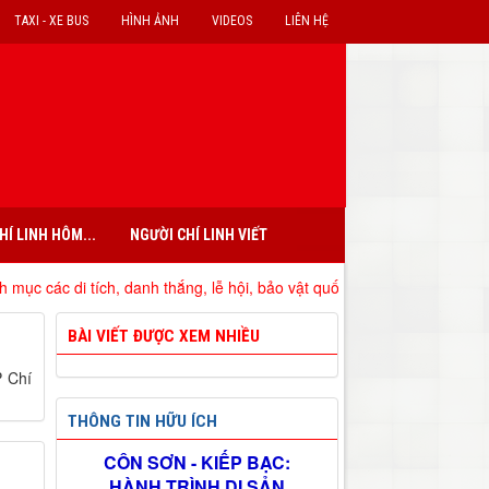
TAXI - XE BUS
HÌNH ẢNH
VIDEOS
LIÊN HỆ
HÍ LINH HÔM...
NGƯỜI CHÍ LINH VIẾT
 di tích, danh thắng, lễ hội, bảo vật quốc gia đã xếp hạng trên địa bà
BÀI VIẾT ĐƯỢC XEM NHIỀU
P Chí
THÔNG TIN HỮU ÍCH
CÔN SƠN - KIẾP BẠC:
HÀNH TRÌNH DI SẢN