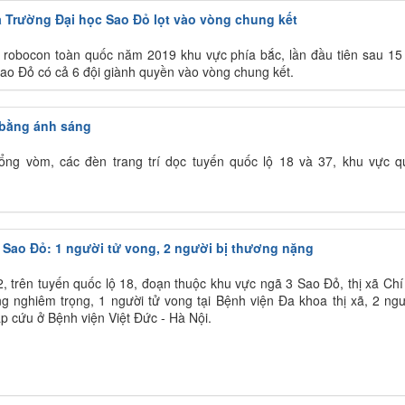
a Trường Đại học Sao Đỏ lọt vào vòng chung kết
hi robocon toàn quốc năm 2019 khu vực phía bắc, lần đầu tiên sau 1
ao Đỏ có cả 6 đội giành quyền vào vòng chung kết.
hị bằng ánh sáng
ổng vòm, các đèn trang trí dọc tuyến quốc lộ 18 và 37, khu vực 
3 Sao Đỏ: 1 người tử vong, 2 người bị thương nặng
2, trên tuyến quốc lộ 18, đoạn thuộc khu vực ngã 3 Sao Đỏ, thị xã Chí
ng nghiêm trọng, 1 người tử vong tại Bệnh viện Đa khoa thị xã, 2 ngư
p cứu ở Bệnh viện Việt Đức - Hà Nội.