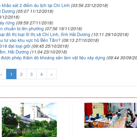
hảo sát 2 điểm du lịch tại Chí Linh
(03:56 23/12/2018)
ải Dương
(05:07 11/12/2018)
3/12/2018)
háy rừng
(09:59 27/11/2018)
n chuẩn bị lên phường
(07:56 19/11/2018)
 đô thị loại III thị xã Chí Linh, tỉnh Hải Dương
(10:11 29/10/2018)
ầu tư vào khu vực hồ Bến Tắm?
(09:13 27/10/2018)
18 đạt loại giỏi
(09:45 25/10/2018)
Tắm, Hải Dương
(11:04 23/10/2018)
 được phép thăm dò khoáng sản làm vật liệu xây dựng
(09:44 30/09/2
«
1
2
3
4
»