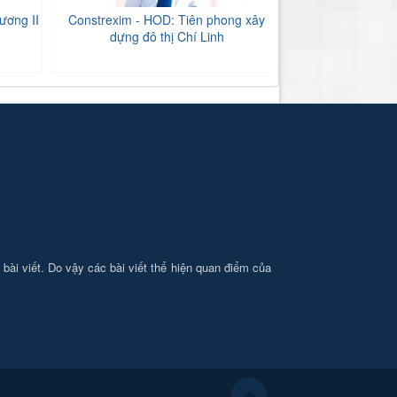
ương II
Constrexim - HOD: Tiên phong xây
BIDV Bắc Hải Dư
dựng đô thị Chí Linh
tăng
i bài viết. Do vậy các bài viết thể hiện quan điểm của