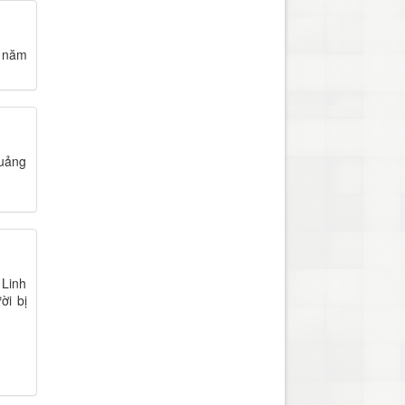
5 năm
quảng
 Linh
ời bị