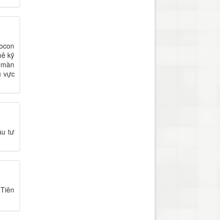
bocon
mê kỹ
ó màn
u vực
ầu tư
 Tiên