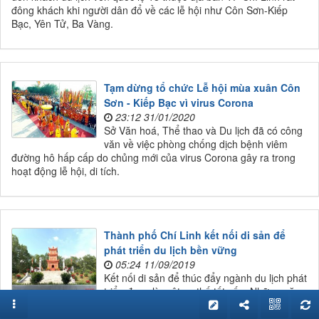
đông khách khi người dân đổ về các lễ hội như Côn Sơn-Kiếp
Bạc, Yên Tử, Ba Vàng.
Tạm dừng tổ chức Lễ hội mùa xuân Côn
Sơn - Kiếp Bạc vì virus Corona
23:12 31/01/2020
Sở Văn hoá, Thể thao và Du lịch đã có công
văn về việc phòng chống dịch bệnh viêm
đường hô hấp cấp do chủng mới của virus Corona gây ra trong
hoạt động lễ hội, di tích.
Thành phố Chí Linh kết nối di sản để
phát triển du lịch bền vững
05:24 11/09/2019
Kết nối di sản để thúc đẩy ngành du lịch phát
triển đang là một xu thế tất yếu. Những năm
gần đây, Thành phố Chí Linh cũng đẩy mạnh việc kết nối các di
sản, di tích trên địa bàn để ngành du lịch phát triển bền vững.