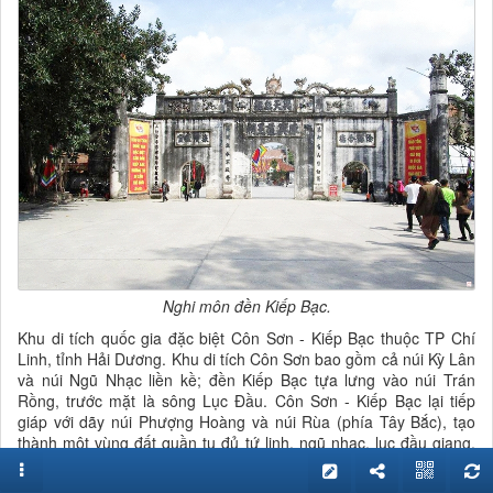
Nghi môn đền Kiếp Bạc.
Khu di tích quốc gia đặc biệt Côn Sơn - Kiếp Bạc thuộc TP Chí
Linh, tỉnh Hải Dương. Khu di tích Côn Sơn bao gồm cả núi Kỳ Lân
và núi Ngũ Nhạc liền kề; đền Kiếp Bạc tựa lưng vào núi Trán
Rồng, trước mặt là sông Lục Đầu. Côn Sơn - Kiếp Bạc lại tiếp
giáp với dãy núi Phượng Hoàng và núi Rùa (phía Tây Bắc), tạo
thành một vùng đất quần tụ đủ tứ linh, ngũ nhạc, lục đầu giang.
Đó là sự sắp đặt kỳ diệu của tạo hóa đối với khu vực danh thắng
Côn Sơn - Kiếp Bạc - Phượng Hoàng với sông núi Chí Linh.