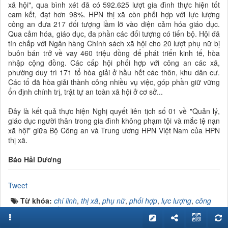
xã hội", qua bình xét đã có 592.625 lượt gia đình thực hiện tốt
cam kết, đạt hơn 98%. HPN thị xã còn phối hợp với lực lượng
công an đưa 217 đối tượng lầm lỡ vào diện cảm hóa giáo dục.
Qua cảm hóa, giáo dục, đa phần các đối tượng có tiến bộ. Hội đã
tín chấp với Ngân hàng Chính sách xã hội cho 20 lượt phụ nữ bị
buôn bán trở về vay 460 triệu đồng để phát triển kinh tế, hòa
nhập cộng đồng. Các cấp hội phối hợp với công an các xã,
phường duy trì 171 tổ hòa giải ở hầu hết các thôn, khu dân cư.
Các tổ đã hòa giải thành công nhiều vụ việc, góp phần giữ vững
ổn định chính trị, trật tự an toàn xã hội ở cơ sở...
Đây là kết quả thực hiện Nghị quyết liên tịch số 01 về "Quản lý,
giáo dục người thân trong gia đình không phạm tội và mắc tệ nạn
xã hội" giữa Bộ Công an và Trung ương HPN Việt Nam của HPN
thị xã.
Báo Hải Dương
Tweet
Từ khóa:
chí linh
,
thị xã
,
phụ nữ
,
phối hợp
,
lực lượng
,
công
an
,
cảm hóa
,
lầm lỡ