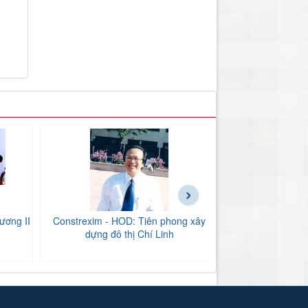
›
ương II
Constrexim - HOD: Tiên phong xây
BIDV Bắc Hải Dư
dựng đô thị Chí Linh
tăng