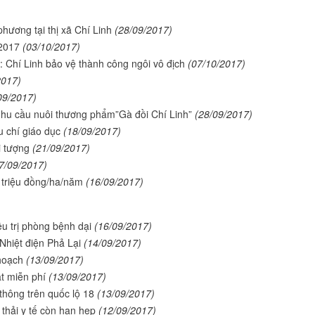
hương tại thị xã Chí Linh
(28/09/2017)
 2017
(03/10/2017)
: Chí Linh bảo vệ thành công ngôi vô địch
(07/10/2017)
2017)
09/2017)
nhu cầu nuôi thương phẩm”Gà đồi Chí Linh”
(28/09/2017)
u chí giáo dục
(18/09/2017)
i tượng
(21/09/2017)
7/09/2017)
0 triệu đồng/ha/năm
(16/09/2017)
u trị phòng bệnh dại
(16/09/2017)
hiệt điện Phả Lại
(14/09/2017)
hoạch
(13/09/2017)
ặt miễn phí
(13/09/2017)
 thông trên quốc lộ 18
(13/09/2017)
 thải y tế còn hạn hẹp
(12/09/2017)