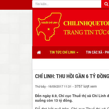
TIN TỨC CHÍ LINH
TIN CÁC XÃ - 
CHÍ LINH: THU HỒI GẦN 6 TỶ ĐỒ
- 3757 lượt xem
Thứ bảy - 16/09/2017 11:31
Đến ngày 8.9, Chi cục Thuế thị xã Chí Linh 
xuống còn 13 tỷ đồng.
Để đạt kết quả trên, Chi cục Thuế thị xã