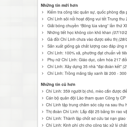
Những tin mới hơn
Kiểm tra công tác quân sự, quốc phòng địa p
Chí Linh sôi nổi hoạt động vui tết Trung thu
Giải bóng chuyền “Bông lúa vàng” lần thứ XI
Những tiết học không còn khô khan
(07/10/
Gà đồi Chí Linh chưa vào được siêu thị
(28/
Sản xuất giống gà chất lượng cao đáp ứng 
Chí Linh: 100% xã, phường đạt chuẩn về tiê
Phụ nữ Chí Linh: Giáo dục, cảm hóa 217 đố
Chí Linh: Xây dựng 35 nhà "đại đoàn kết"
(2
Chí Linh: Trồng măng tây xanh lãi 200 - 30
Những tin cũ hơn
Chí Linh: 359 người bị chó, mèo cắn được điề
Cán bộ quân đội Lào tham quan Công ty CP N
Chí Linh tập trung chăm sóc cây na sau thu 
Thị đoàn Chí Linh: Lắp đặt 25 bảng tin rao v
Chí Linh: Thành lập chốt sơ cứu tai nạn giao
Chí Linh: Kinh phí chi cho công tác xử lý chất