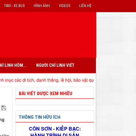
TAXI - XE BUS
HÌNH ẢNH
VIDEOS
LIÊN HỆ
HÍ LINH HÔM...
NGƯỜI CHÍ LINH VIẾT
ác di tích, danh thắng, lễ hội, bảo vật quốc gia đã xếp hạng trên địa
BÀI VIẾT ĐƯỢC XEM NHIỀU
THÔNG TIN HỮU ÍCH
ọng
CÔN SƠN - KIẾP BẠC:
HÀNH TRÌNH DI SẢN
viên