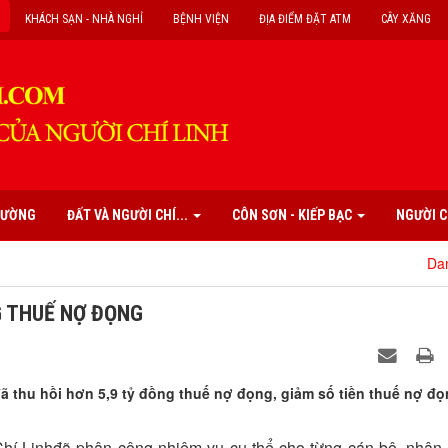
KHÁCH SẠN - NHÀ NGHỈ
BỆNH VIỆN
ĐỊA ĐIỂM ĐẶT ATM
CÂY XĂNG
PHƯỜNG
ĐẤT VÀ NGƯỜI CHÍ...
CÔN SƠN - KIẾP BẠC
NGƯỜI C
Danh mục c
NG THUẾ NỢ ĐỌNG
đã thu hồi hơn 5,9 tỷ đồng thuế nợ đọng, giảm số tiền thuế nợ đ
 Chí Linhđã phân công nhiệm vụ cụ thể cho từng cán bộ, nhân 