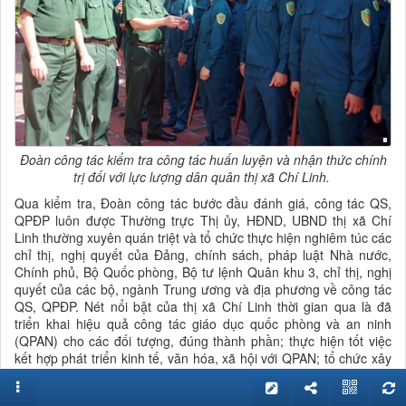
Đoàn công tác kiểm tra công tác huấn luyện và nhận thức chính
trị đối với lực lượng dân quân thị xã Chí Linh.
Qua kiểm tra, Đoàn công tác bước đầu đánh giá, công tác QS,
QPĐP luôn được Thường trực Thị ủy, HĐND, UBND thị xã Chí
Linh thường xuyên quán triệt và tổ chức thực hiện nghiêm túc các
chỉ thị, nghị quyết của Đảng, chính sách, pháp luật Nhà nước,
Chính phủ, Bộ Quốc phòng, Bộ tư lệnh Quân khu 3, chỉ thị, nghị
quyết của các bộ, ngành Trung ương và địa phương về công tác
QS, QPĐP. Nét nổi bật của thị xã Chí Linh thời gian qua là đã
triển khai hiệu quả công tác giáo dục quốc phòng và an ninh
(QPAN) cho các đối tượng, đúng thành phần; thực hiện tốt việc
kết hợp phát triển kinh tế, văn hóa, xã hội với QPAN; tổ chức xây
dựng, huấn luyện và bảo đảm hoạt động tác chiến của bộ đội địa
phương, dân quân tự vệ, dự bị động viên, công tác tuyển quân và