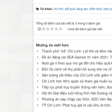
Từ khóa:
chí linh
,
kết quả
,
sáng tạo
,
triển khai
,
biện 
Tổng số điểm của bài viết là: 0 trong 0 đánh giá
Click để đánh giá bài viết
Những tin mới hơn
Thành phố “trẻ” Chí Linh: Lợi thế và tiềm nă
Đề án đăng cai SEA Games 31 năm 2021: Th
Nuôi gà ri theo quy mô gà đồi cho hiệu quả 
Đốn tỉa cành và thụ phấn bổ sung cho na
(0
Sản lượng vải thiều của Chí Linh ước giảm 
Chí Linh hơn 90% quân số tham gia huấn 
Tiếp tục phát huy truyền thống văn hiến, đ
Hội thi Giai điệu tuổi hồng tỉnh Hải Dương 
Phương án sáp nhập các thôn, KDC trên địa
TP Chí Linh: Phát huy giá trị các khu di tích