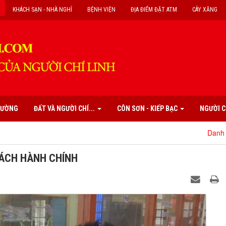
KHÁCH SẠN - NHÀ NGHỈ
BỆNH VIỆN
ĐỊA ĐIỂM ĐẶT ATM
CÂY XĂNG
PHƯỜNG
ĐẤT VÀ NGƯỜI CHÍ...
CÔN SƠN - KIẾP BẠC
NGƯỜI C
Danh mục các di tích
 CÁCH HÀNH CHÍNH