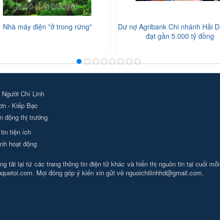
Nhà máy điện "ở trong rừng"
Dư nợ Agribank Chi nhánh Hải D
đạt gần 5.000 tỷ đồng
 Người Chí Linh
ơn - Kiếp Bạc
 động thị trường
tin tiện ích
nh hoạt động
g tải lại từ các trang thông tin điện tử khác và hiển thị nguồn tin tại cuối mỗ
nhquetoi.com. Mọi đóng góp ý kiến xin gửi về
nguoichilinhhd@gmail.com
.