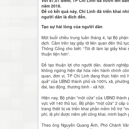
Với 87,01 điểm, TP Chí Linh đã vươn lên dẫ
năm 2018.
Để có kết quả này, Chí Linh đã triển khai n
người dân là đích đến.
Tạo sự hài lòng của người dân
Một buổi chiều trung tuần tháng 4, tại Bộ p
dịch. Cầm trên tay giấy tờ liên quan đến thủ 
Thông Cống cho biết: “Tôi đi làm lại giấy khai
thuận tiện hơn”.
Để tạo thuận lợi cho người dân, doanh nghiệp
không ngừng hiện đại hóa nền hành chính công
quan, đơn vị. TP Chí Linh đang thực hiện mô hì
quả" của UBND thành phố và 100% xã, phường tr
đai, lao động, thương binh - xã hội.
Hiện nay, Bộ phận "một cửa" của UBND thành p
vực với 140 thủ tục. Bộ phận "một cửa" 2 cấp 
trang thiết bị và triển khai phần mềm hỗ trợ "m
phí, lệ phí được niêm yết công khai, minh bạch g
Theo ông Nguyễn Quang Ánh, Phó Chánh Văn