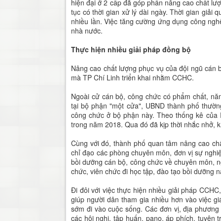
hiện đại ở 2 cấp đã góp phần nâng cao chất lượ
tục có thời gian xử lý dài ngày. Thời gian giải
nhiều lần. Việc tăng cường ứng dụng công nghệ
nhà nước.
Thực hiện nhiều giải pháp đồng bộ
Nâng cao chất lượng phục vụ của đội ngũ cán b
mà TP Chí Linh triển khai nhằm CCHC.
Ngoài cử cán bộ, công chức có phẩm chất, năng
tại bộ phận "một cửa", UBND thành phố thường
công chức ở bộ phận này. Theo thống kê của 
trong năm 2018. Qua đó đã kịp thời nhắc nhở, k
Cùng với đó, thành phố quan tâm nâng cao chấ
chỉ đạo các phòng chuyên môn, đơn vị sự nghi
bồi dưỡng cán bộ, công chức về chuyên môn, n
chức, viên chức đi học tập, đào tạo bồi dưỡng n
Đi đôi với việc thực hiện nhiều giải pháp CCHC
giúp người dân tham gia nhiều hơn vào việc 
sớm đi vào cuộc sống. Các đơn vị, địa phương
các hội nghị, tập huấn, pano, áp phích, tuyên 