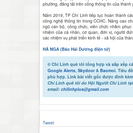
phường, đăng tải trên cổng thông tin của thàn
Năm 2019, TP Chí Linh tiếp tục hoàn thành cá
công nghệ thông tin trong CCHC. Nâng cao chấ
ngũ cán bộ, công chức, viên chức nhằm phục v
nhiệm của cá nhân, cơ quan, đơn vị, người đ
các nhiệm vụ phát triển kinh tế - xã hội của thà
HÀ NGA (Báo Hải Dương điện tử)
© Chí Linh quê tôi
tổng hợp và sắp xếp cá
Google Alerts
,
Skydoor
&
Baomoi
. Tiêu đ
phù hợp. Link bài viết gốc được đính kèm
Chí Linh quê tôi
do Hội Người Chí Linh tại
email:
chilinhplus@gmail.com
Tweet