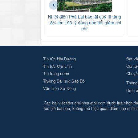
‹
Nhiệt điện Phả Lại báo lãi quý III tăng
18% lên 193 tỷ đồng nhờ tiết giảm chi
phí
Tin tức Hải Dương
Đất và
Tin tức Chí Linh
Côn S
Tin trong nước
Chuyển
Trường Đại học Sao Đỏ
Thông 
Văn hiến Xứ Đông
Hình ả
Các bài viết trên chilinhquetoi.com được lựa chọn đăn
tác giả bài báo, không thể hiện quan điểm của chili