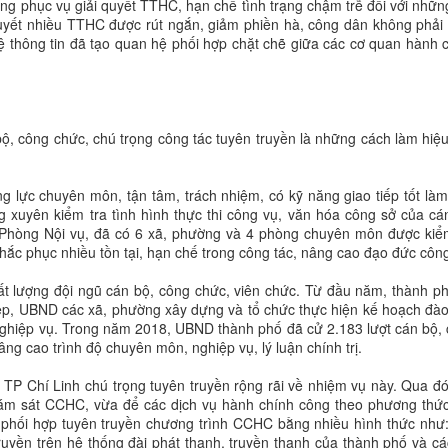
ng phục vụ giải quyết TTHC, hạn chế tình trạng chậm trễ đối với nhữn
 quyết nhiều TTHC được rút ngắn, giảm phiền hà, công dân không phải đ
 thông tin đã tạo quan hệ phối hợp chặt chẽ giữa các cơ quan hành 
ộ, công chức, chú trọng công tác tuyên truyền là những cách làm hiệ
 lực chuyên môn, tận tâm, trách nhiệm, có kỹ năng giao tiếp tốt làm
 xuyên kiểm tra tình hình thực thi công vụ, văn hóa công sở của cá
Phòng Nội vụ, đã có 6 xã, phường và 4 phòng chuyên môn được kiể
hắc phục nhiều tồn tại, hạn chế trong công tác, nâng cao đạo đức công
t lượng đội ngũ cán bộ, công chức, viên chức. Từ đầu năm, thành p
ệp, UBND các xã, phường xây dựng và tổ chức thực hiện kế hoạch đào
ghiệp vụ. Trong năm 2018, UBND thành phố đã cử 2.183 lượt cán bộ,
âng cao trình độ chuyên môn, nghiệp vụ, lý luận chính trị.
, TP Chí Linh chú trọng tuyên truyền rộng rãi về nhiệm vụ này. Qua đ
giám sát CCHC, vừa để các dịch vụ hành chính công theo phương thứ
 phối hợp tuyên truyền chương trình CCHC bằng nhiều hình thức như
truyền trên hệ thống đài phát thanh, truyền thanh của thành phố và cá