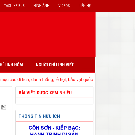
TAXI - XE BUS
HÌNH ẢNH
VIDEOS
LIÊN HỆ
HÍ LINH HÔM...
NGƯỜI CHÍ LINH VIẾT
, danh thắng, lễ hội, bảo vật quốc gia đã xếp hạng trên địa bàn tỉnh H
BÀI VIẾT ĐƯỢC XEM NHIỀU
THÔNG TIN HỮU ÍCH
CÔN SƠN - KIẾP BẠC:
HÀNH TRÌNH DI SẢN