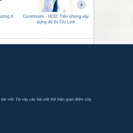
›
ương II
Constrexim - HOD: Tiên phong xây
BIDV Bắc Hải Dư
dựng đô thị Chí Linh
tăng
i bài viết. Do vậy các bài viết thể hiện quan điểm của