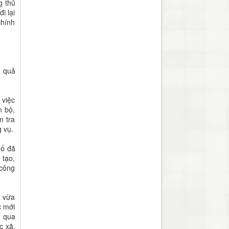
g thủ
i lại
chính
u quả
 việc
n bộ,
m tra
 vụ.
hố đã
 tạo,
 công
ó vừa
c mới
: qua
c xã,