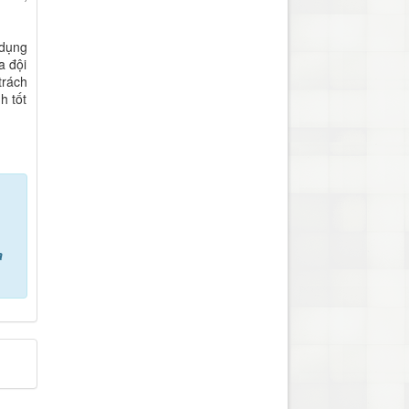
 dụng
a đội
trách
h tốt
a