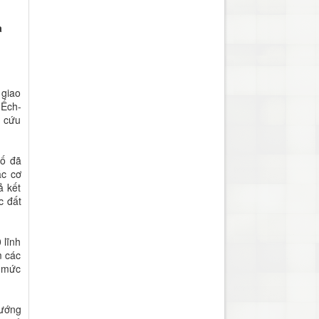
a
 giao
 Ếch-
a cứu
hố đã
ác cơ
ả kết
c đất
 lĩnh
m các
, mức
ướng