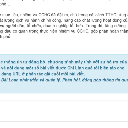
h phố…
c mục tiêu, nhiệm vụ CCHC đã đặt ra, chú trọng cải cách TTHC, ứng
t lượng dịch vụ hành chính công, nâng cao chất lượng hoạt động củ
ụ người dân, tổ chức, doanh nghiệp tốt hơn. Trong đó, tăng cường 
ứng đầu cơ quan trong thực hiện nhiệm vụ CCHC, góp phần hoàn thàn
nh phố.
c thông tin tự động bởi chương trình máy tính với sự hỗ trợ của
ề và nội dung một số bài viết được Chí Linh quê tôi biên tập cho
 dạng URL ở phần tác giả cuối mỗi bài viết.
 Đài Loan phát triển và quản lý. Phản hồi, đóng góp thông tin qu