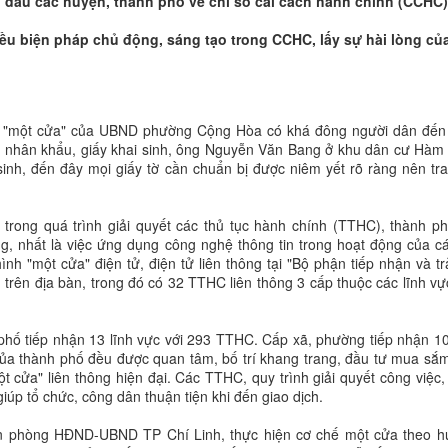
n đầu các huyện, thành phố về chỉ số cải cách hành chính (CCHC)
hiều biện pháp chủ động, sáng tạo trong CCHC, lấy sự hài lòng củ
hận "một cửa" của UBND phường Cộng Hòa có khá đông người dân đến
tục nhân khẩu, giấy khai sinh, ông Nguyễn Văn Bang ở khu dân cư Hàm
 sinh, đến đây mọi giấy tờ cần chuẩn bị được niêm yết rõ ràng nên tr
 trong quá trình giải quyết các thủ tục hành chính (TTHC), thành p
, nhất là việc ứng dụng công nghệ thông tin trong hoạt động của c
nh "một cửa" điện tử, điện tử liên thông tại "Bộ phận tiếp nhận và tr
ên địa bàn, trong đó có 32 TTHC liên thông 3 cấp thuộc các lĩnh vự
hố tiếp nhận 13 lĩnh vực với 293 TTHC. Cấp xã, phường tiếp nhận 10
của thành phố đều được quan tâm, bố trí khang trang, đầu tư mua sắ
ột cửa" liên thông hiện đại. Các TTHC, quy trình giải quyết công việc
iúp tổ chức, công dân thuận tiện khi đến giao dịch.
 phòng HĐND-UBND TP Chí Linh, thực hiện cơ chế một cửa theo h