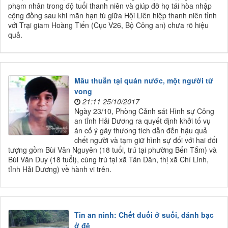
phạm nhân trong độ tuổi thanh niên và giúp đỡ họ tái hòa nhập
cộng đồng sau khi mãn hạn tù giữa Hội Liên hiệp thanh niên tỉnh
với Trại giam Hoàng Tiến (Cục V26, Bộ Công an) chưa rõ hiệu
quả.
Mâu thuẫn tại quán nước, một người tử
vong
21:11 25/10/2017
Ngày 23/10, Phòng Cảnh sát Hình sự Công
an tỉnh Hải Dương ra quyết định khởi tố vụ
án cố ý gây thương tích dẫn đến hậu quả
chết người và tạm giữ hình sự đối với hai đối
tượng gồm Bùi Văn Nguyên (18 tuổi, trú tại phường Bến Tắm) và
Bùi Văn Duy (18 tuổi), cùng trú tại xã Tân Dân, thị xã Chí Linh,
tỉnh Hải Dương) về hành vi trên.
Tin an ninh: Chết đuối ở suối, đánh bạc
ở đê