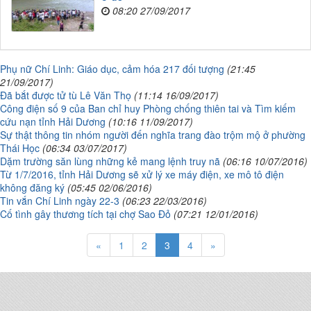
08:20 27/09/2017
Phụ nữ Chí Linh: Giáo dục, cảm hóa 217 đối tượng
(21:45
21/09/2017)
Đã bắt được tử tù Lê Văn Thọ
(11:14 16/09/2017)
Công điện số 9 của Ban chỉ huy Phòng chống thiên tai và Tìm kiếm
cứu nạn tỉnh Hải Dương
(10:16 11/09/2017)
Sự thật thông tin nhóm người đến nghĩa trang đào trộm mộ ở phường
Thái Học
(06:34 03/07/2017)
Dặm trường săn lùng những kẻ mang lệnh truy nã
(06:16 10/07/2016)
Từ 1/7/2016, tỉnh Hải Dương sẽ xử lý xe máy điện, xe mô tô điện
không đăng ký
(05:45 02/06/2016)
Tin vắn Chí Linh ngày 22-3
(06:23 22/03/2016)
Cố tình gây thương tích tại chợ Sao Đỏ
(07:21 12/01/2016)
«
1
2
3
4
»