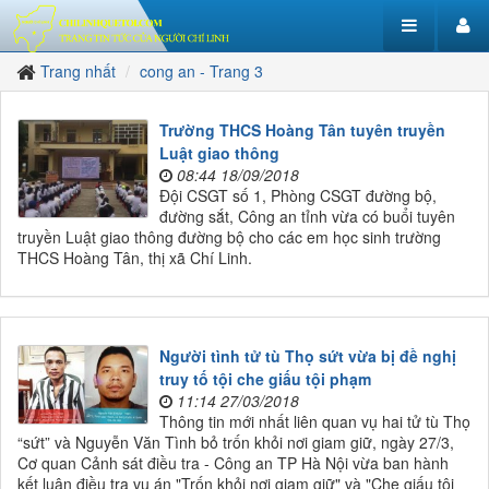
Trang nhất
cong an - Trang 3
Trường THCS Hoàng Tân tuyên truyền
Luật giao thông
08:44 18/09/2018
Đội CSGT số 1, Phòng CSGT đường bộ,
đường sắt, Công an tỉnh vừa có buổi tuyên
truyền Luật giao thông đường bộ cho các em học sinh trường
THCS Hoàng Tân, thị xã Chí Linh.
Người tình tử tù Thọ sứt vừa bị đề nghị
truy tố tội che giấu tội phạm
11:14 27/03/2018
Thông tin mới nhất liên quan vụ hai tử tù Thọ
“sứt” và Nguyễn Văn Tình bỏ trốn khỏi nơi giam giữ, ngày 27/3,
Cơ quan Cảnh sát điều tra - Công an TP Hà Nội vừa ban hành
kết luận điều tra vụ án "Trốn khỏi nơi giam giữ" và "Che giấu tội