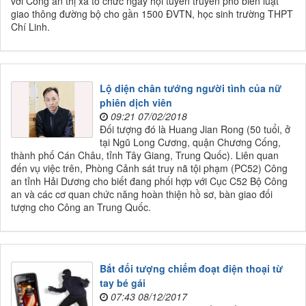
với Công an thị xã tổ chức ngày hội tuyên truyền phổ biến luật
giao thông đường bộ cho gần 1500 ĐVTN, học sinh trường THPT
Chí Linh.
Lộ diện chân tướng người tình của nữ
phiên dịch viên
09:21 07/02/2018
Đối tượng đó là Huang Jian Rong (50 tuổi, ở
tại Ngũ Long Cương, quận Chương Cống,
thành phố Cán Châu, tỉnh Tây Giang, Trung Quốc). Liên quan
đến vụ việc trên, Phòng Cảnh sát truy nã tội phạm (PC52) Công
an tỉnh Hải Dương cho biết đang phối hợp với Cục C52 Bộ Công
an và các cơ quan chức năng hoàn thiện hồ sơ, bàn giao đối
tượng cho Công an Trung Quốc.
Bắt đối tượng chiếm đoạt điện thoại từ
tay bé gái
07:43 08/12/2017