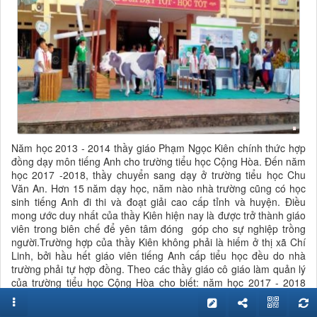
Năm học 2013 - 2014 thầy giáo Phạm Ngọc Kiên chính thức hợp
đồng dạy môn tiếng Anh cho trường tiểu học Cộng Hòa. Đến năm
học 2017 -2018, thầy chuyển sang dạy ở trường tiểu học Chu
Văn An. Hơn 15 năm dạy học, năm nào nhà trường cũng có học
sinh tiếng Anh đi thi và đoạt giải cao cấp tỉnh và huyện. Điều
mong ước duy nhất của thầy Kiên hiện nay là được trở thành giáo
viên trong biên chế để yên tâm đóng góp cho sự nghiệp trồng
người.Trường hợp của thầy Kiên không phải là hiếm ở thị xã Chí
Linh, bởi hầu hết giáo viên tiếng Anh cấp tiểu học đều do nhà
trường phải tự hợp đồng. Theo các thầy giáo cô giáo làm quản lý
của trường tiểu học Cộng Hòa cho biết: năm học 2017 - 2018
nhà trường có gần 1.400 học sinh ở 35 lớp, nhưng chỉ có 3 giáo
viên tiếng Anh. Nếu tính theo quy định số tiết để chia cho giáo