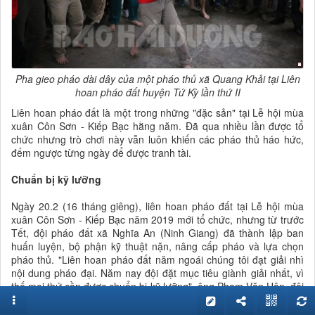
Pha gieo pháo dài dây của một pháo thủ xã Quang Khải tại Liên
hoan pháo đất huyện Tứ Kỳ lần thứ II
Liên hoan pháo đất là một trong những "đặc sản" tại Lễ hội mùa
xuân Côn Sơn - Kiếp Bạc hằng năm. Đã qua nhiều lần được tổ
chức nhưng trò chơi này vẫn luôn khiến các pháo thủ háo hức,
đếm ngược từng ngày để được tranh tài.
Chuẩn bị kỹ lưỡng
Ngày 20.2 (16 tháng giêng), liên hoan pháo đất tại Lễ hội mùa
xuân Côn Sơn - Kiếp Bạc năm 2019 mới tổ chức, nhưng từ trước
Tết, đội pháo đất xã Nghĩa An (Ninh Giang) đã thành lập ban
huấn luyện, bộ phận kỹ thuật nặn, nâng cấp pháo và lựa chọn
pháo thủ. "Liên hoan pháo đất năm ngoái chúng tôi đạt giải nhì
nội dung pháo đại. Năm nay đội đặt mục tiêu giành giải nhất, vì
thế mọi thứ cần được chuẩn bị kỹ lưỡng", ông Phạm Văn Hân, đội
trưởng đội pháo đất xã Nghĩa An nói.