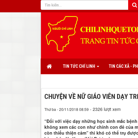
TIN TỨC CHÍ LINH
TIN CÁC XÃ - 
CHUYỆN VỀ NỮ GIÁO VIÊN DẠY TR
- 2326 lượt xem
Thứ ba - 20/11/2018 08:59
“Đối với việc dạy những học sinh mắc bệnh
không xem các con như chính con đẻ của mìn
còn thiếu thiện cảm” thì khó có thể trụ được.