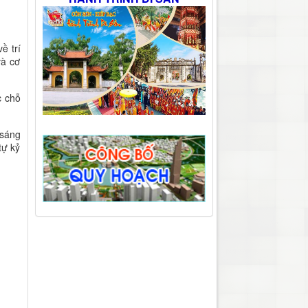
ề trí
và cơ
c chỗ
 sáng
tự kỷ