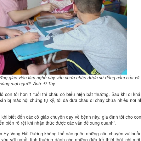
những giáo viên làm nghề này vẫn chưa nhận được sự đồng cảm của xã 
cùng mọi người. Ảnh: Đ.Tùy
ó con tôi hơn 1 tuổi thì cháu có biểu hiện bất thường. Sau khi đi khá
án bị mắc hội chứng tự kỷ, tôi đã đưa cháu đi chạy chữa nhiều nơi 
khi biết đến các cô giáo chuyên dạy về bệnh này, gia đình tôi cho co
yển biến rõ rệt khi nhận thức được các vấn đề xung quanh”.
tâm Hy Vọng Hải Dương không thể nào quên những câu chuyện vui buồ
yêu với nghề, tình thương dành cho những đứa trẻ thiệt thòi, chị mới