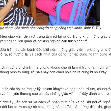
lực công việc đành phải chuyển sang công việc khác. Ảnh: Đ.Tùy
êu giáo viên đến với trung tâm rồi lại ra đi. Trong khi, những giáo v
yên ngành liên quan và có kinh nghiệp can thiệp cho trẻ.
 đứa trẻ mắc căn bệnh đặc biệt nên những giáo viên trẻ không chịu đ
bỏ ra, rồi tương lai và cách nhìn của đồng nghiệp cùng ngành cũng 
a đình cũng bị chính nhà chồng không cho đi làm ở trung tâm, chỉ vì 
không bình thường” rồi sau này con cháu họ sinh ra cũng bị như vậy.
 mắc các hội chứng tự kỷ, khiếm khuyết về phát triển trí tuệ, chúng tô
rì và tình yêu thương cao cả của những giáo viên nơi đây dành cho trẻ.
n đơn ấy vẫn còn sự xa cách về nhận thức của xã hội khi nói về nghề
 đôi lúc chưa có sự sẻ chia, đồng cảm… Tất cả những điều đó, giáo