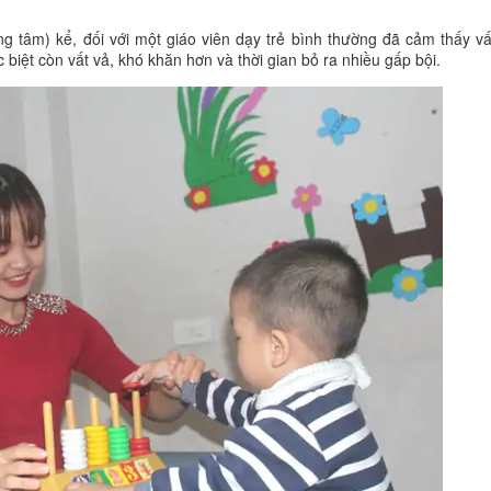
 tâm) kể, đối với một giáo viên dạy trẻ bình thường đã cảm thấy vấ
ệt còn vất vả, khó khăn hơn và thời gian bỏ ra nhiều gấp bội.