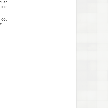
 quan
a đến
i đều
h”.