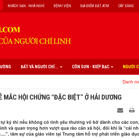
KHÁCH SẠN - NHÀ NGHỈ
BỆNH VIỆN
ĐỊA ĐIỂM ĐẶT ATM
CÂY XĂNG
PHƯỜNG
ĐẤT VÀ NGƯỜI CHÍ...
CÔN SƠN - KIẾP BẠC
NGƯỜI C
Danh mục các di tích, danh thắ
Ẻ MẮC HỘI CHỨNG “ĐẶC BIỆT” Ở HẢI DƯƠNG
 tự kỷ thì nếu không có tình yêu thương vô bờ dành cho các con
h và quan trọng hơn vượt qua rào cản xã hội, đôi khi là “cái nh
...", tâm sự của giáo viên tại Trung tâm hỗ trợ phát triển giáo dụ