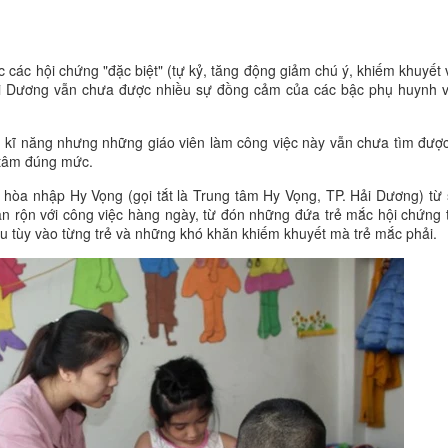
các hội chứng "đặc biệt" (tự kỷ, tăng động giảm chú ý, khiếm khuyết v
ải Dương vẫn chưa được nhiều sự đồng cảm của các bậc phụ huynh 
ức, kĩ năng nhưng những giáo viên làm công việc này vẫn chưa tìm đượ
 tâm đúng mức.
ục hòa nhập Hy Vọng (gọi tắt là Trung tâm Hy Vọng, TP. Hải Dương) từ
ận rộn với công việc hàng ngày, từ đón những đứa trẻ mắc hội chứng 
au tùy vào từng trẻ và những khó khăn khiếm khuyết mà trẻ mắc phải.