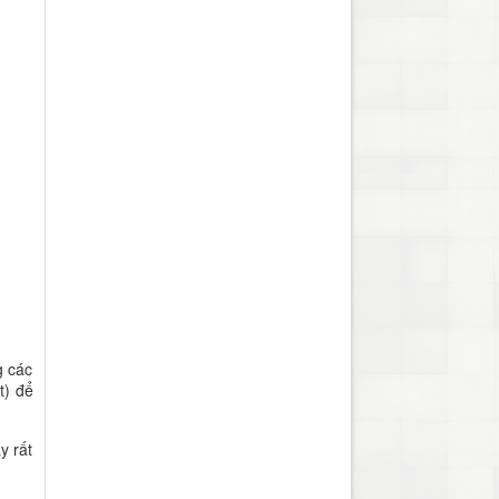
g các
t) để
y rất