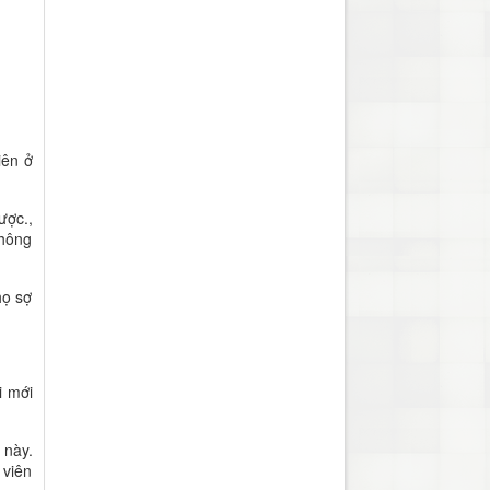
iên ở
ược.,
không
họ sợ
i mới
 này.
 viên