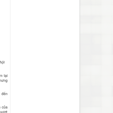
hội
m tại
nhưng
n đến
n của
 vượt