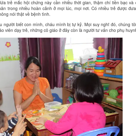
ứa trẻ mắc hội chứng này cần nhiều thời gian, thậm chí tiền bạc và
thân trong nhiều hoàn cảnh ở mọi lúc, mọi nơi. Có nhiều trẻ được đư
hông nói thật về bệnh tình.
người biết con mình, cháu mình bị tự kỷ. Mọi suy nghĩ đó, chúng tô
iáo viên dạy trẻ, những cô giáo ở đây còn là người tư vấn cho phụ huyn