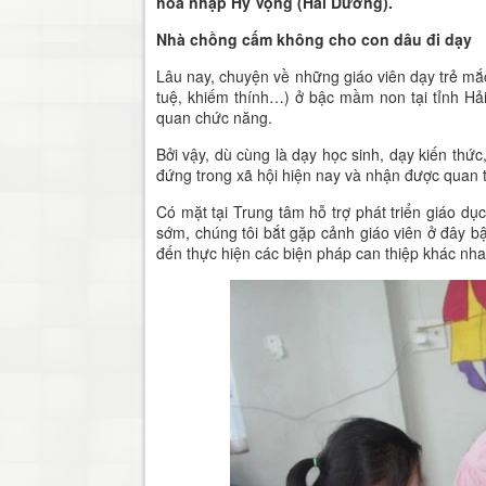
hòa nhập Hy Vọng (Hải Dương).
Nhà chồng cấm không cho con dâu đi dạy
Lâu nay, chuyện về những giáo viên dạy trẻ mắc 
tuệ, khiếm thính…) ở bậc mầm non tại tỉnh H
quan chức năng.
Bởi vậy, dù cùng là dạy học sinh, dạy kiến th
đứng trong xã hội hiện nay và nhận được quan
Có mặt tại Trung tâm hỗ trợ phát triển giáo d
sớm, chúng tôi bắt gặp cảnh giáo viên ở đây b
đến thực hiện các biện pháp can thiệp khác nh