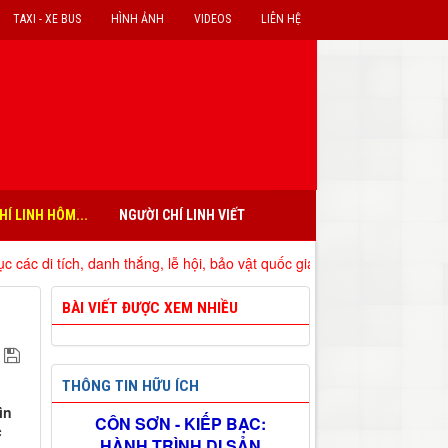
TAXI - XE BUS
HÌNH ẢNH
VIDEOS
LIÊN HỆ
HÍ LINH HÔM...
NGƯỜI CHÍ LINH VIẾT
ng, lễ hội, bảo vật quốc gia đã xếp hạng trên địa bàn tỉnh Hải Dương
BÀI VIẾT ĐƯỢC XEM NHIỀU
THÔNG TIN HỮU ÍCH
,
ìn
CÔN SƠN - KIẾP BẠC:
c
HÀNH TRÌNH DI SẢN