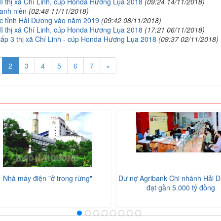
III thị xã Chí Linh, cúp Honda Hương Lụa 2018
(09:24 14/11/2018)
hanh niên
(02:48 11/11/2018)
ộc tỉnh Hải Dương vào năm 2019
(09:42 08/11/2018)
III thị xã Chí Linh, cúp Honda Hương Lụa 2018
(17:21 06/11/2018)
cấp 3 thị xã Chí Linh - cúp Honda Hương Lụa 2018
(09:37 02/11/2018)
2
3
4
5
6
7
»
Nhà máy điện "ở trong rừng"
Dư nợ Agribank Chi nhánh Hải D
đạt gần 5.000 tỷ đồng