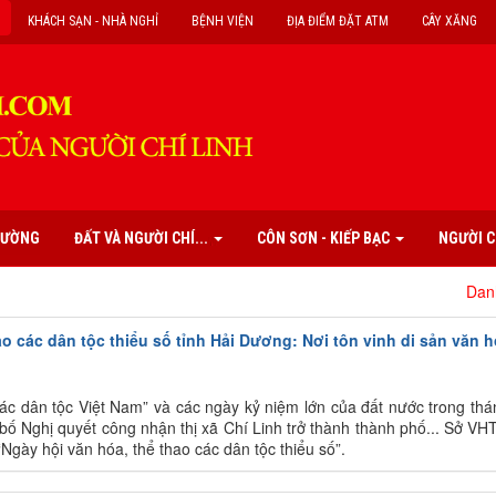
KHÁCH SẠN - NHÀ NGHỈ
BỆNH VIỆN
ĐỊA ĐIỂM ĐẶT ATM
CÂY XĂNG
PHƯỜNG
ĐẤT VÀ NGƯỜI CHÍ...
CÔN SƠN - KIẾP BẠC
NGƯỜI C
Danh mục cá
ao các dân tộc thiểu số tỉnh Hải Dương: Nơi tôn vinh di sản văn 
ác dân tộc Việt Nam” và các ngày kỷ niệm lớn của đất nước trong thá
bố Nghị quyết công nhận thị xã Chí Linh trở thành thành phố... Sở V
Ngày hội văn hóa, thể thao các dân tộc thiểu số”.