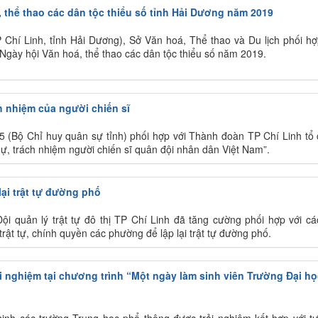
, thể thao các dân tộc thiểu số tỉnh Hải Dương năm 2019
P Chí Linh, tỉnh Hải Dương), Sở Văn hoá, Thể thao và Du lịch phối hợ
Ngày hội Văn hoá, thể thao các dân tộc thiểu số năm 2019.
h nhiệm của người chiến sĩ
5 (Bộ Chỉ huy quân sự tỉnh) phối hợp với Thành đoàn TP Chí Linh tổ
ự, trách nhiệm người chiến sĩ quân đội nhân dân Việt Nam”.
lại trật tự đường phố
ội quản lý trật tự đô thị TP Chí Linh đã tăng cường phối hợp với cá
trật tự, chính quyền các phường để lập lại trật tự đường phố.
ải nghiệm tại chương trình “Một ngày làm sinh viên Trường Đại họ
inh các trường Trung học phổ thông được trải nghiệm kết hợp với t