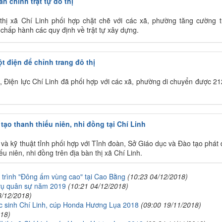
n chỉnh trật tự đô thị
ị thị xã Chí Linh phối hợp chặt chẽ với các xã, phường tăng cường 
chấp hành các quy định về trật tự xây dựng.
t điện để chỉnh trang đô thị
 Điện lực Chí Linh đã phối hợp với các xã, phường di chuyển được 21
tạo thanh thiếu niên, nhi đồng tại Chí Linh
 và kỹ thuật tỉnh phối hợp với Tỉnh đoàn, Sở Giáo dục và Đào tạo phát
ếu niên, nhi đồng trên địa bàn thị xã Chí Linh.
 trình "Đông ấm vùng cao" tại Cao Bằng
(10:23 04/12/2018)
 vụ quân sự năm 2019
(10:21 04/12/2018)
3/12/2018)
học sinh Chí Linh, cúp Honda Hương Lụa 2018
(09:00 19/11/2018)
018)