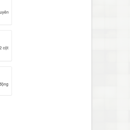
tuyên
2 cột
 động