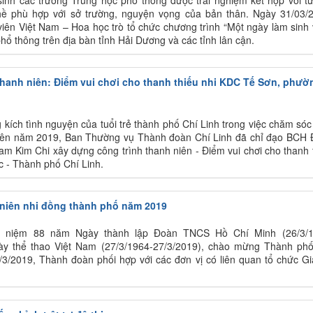
 phù hợp với sở trường, nguyện vọng của bản thân. Ngày 31/03/
iên Việt Nam – Hoa học trò tổ chức chương trình “Một ngày làm sinh 
hổ thông trên địa bàn tỉnh Hải Dương và các tỉnh lân cận.
thanh niên: Điểm vui chơi cho thanh thiếu nhi KDC Tế Sơn, phườ
 kích tình nguyện của tuổi trẻ thành phố Chí Linh trong việc chăm sóc
niên năm 2019, Ban Thường vụ Thành đoàn Chí Linh đã chỉ đạo BCH
am Kim Chi xây dựng công trình thanh niên - Điểm vui chơi cho thanh 
 - Thành phố Chí Linh.
u niên nhi đồng thành phố năm 2019
ỷ niệm 88 năm Ngày thành lập Đoàn TNCS Hồ Chí Minh (26/3/1
y thể thao Việt Nam (27/3/1964-27/3/2019), chào mừng Thành ph
/3/2019, Thành đoàn phối hợp với các đơn vị có liên quan tổ chức Gi