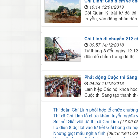
Chí Linh: Cao điểm về chấ
10:14 12/01/2019
Đội Quản lý trật tự đô th
truyền, vận động nhân dân 
Chí Linh di chuyển 212 cộ
09:57 14/12/2018
Từ tháng 3 đến ngày 12.12,
điện để chỉnh trang đô thị.
Phát động Cuộc thi Sáng 
04:53 11/12/2018
Liên hiệp Các hội khoa học
Cuộc thi Sáng tạo thanh thi
Thị đoàn Chí Linh phối hợp tổ chức chương
Thị xã Chí Linh tổ chức khám tuyển nghĩa
Sôi nổi Giải việt dã thị xã Chí Linh
(17:09 0
Lộ diện 8 đội lọt vào tứ kết Giải bóng đá 
Những giọt máu nghĩa tình
(08:16 19/11/2