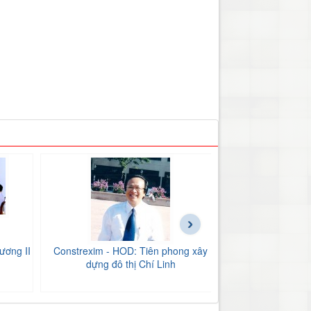
›
ương II
Constrexim - HOD: Tiên phong xây
BIDV Bắc Hải Dư
dựng đô thị Chí Linh
tăng