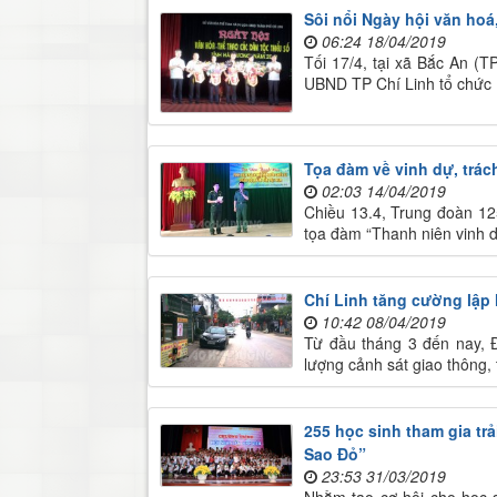
Sôi nổi Ngày hội văn hoá
06:24 18/04/2019
Tối 17/4, tại xã Bắc An (T
UBND TP Chí Linh tổ chức 
Tọa đàm về vinh dự, trác
02:03 14/04/2019
Chiều 13.4, Trung đoàn 12
tọa đàm “Thanh niên vinh d
Chí Linh tăng cường lập 
10:42 08/04/2019
Từ đầu tháng 3 đến nay, Đ
lượng cảnh sát giao thông, 
255 học sinh tham gia tr
Sao Đỏ”
23:53 31/03/2019
Nhằm tạo cơ hội cho học s