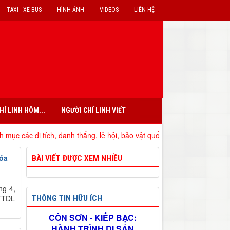
TAXI - XE BUS
HÌNH ẢNH
VIDEOS
LIÊN HỆ
HÍ LINH HÔM...
NGƯỜI CHÍ LINH VIẾT
c di tích, danh thắng, lễ hội, bảo vật quốc gia đã xếp hạng trên địa b
hóa
BÀI VIẾT ĐƯỢC XEM NHIỀU
ng 4,
HTTDL
THÔNG TIN HỮU ÍCH
CÔN SƠN - KIẾP BẠC:
HÀNH TRÌNH DI SẢN