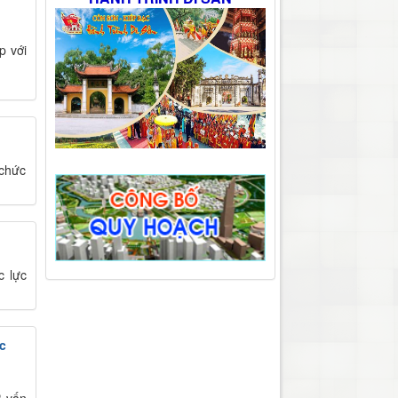
p với
 chức
c lực
c
ư vấn