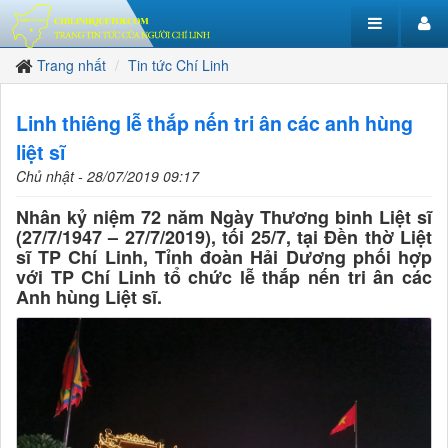
Trang nhất
Tin tức Chí Linh
Linh thiêng lễ thắp nến tri ân các anh hùng
liệt sĩ
Chủ nhật - 28/07/2019 09:17
Nhân kỷ niệm 72 năm Ngày Thương binh Liệt sĩ
(27/7/1947 – 27/7/2019), tối 25/7, tại Đền thờ Liệt
sĩ TP Chí Linh, Tỉnh đoàn Hải Dương phối hợp
với TP Chí Linh tổ chức lễ thắp nến tri ân các
Anh hùng Liệt sĩ.