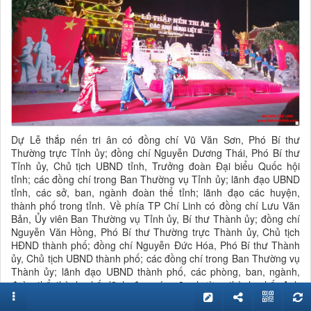
Dự Lễ thắp nến tri ân có đồng chí Vũ Văn Sơn, Phó Bí thư
Thường trực Tỉnh ủy; đồng chí Nguyễn Dương Thái, Phó Bí thư
Tỉnh ủy, Chủ tịch UBND tỉnh, Trưởng đoàn Đại biểu Quốc hội
tỉnh; các đồng chí trong Ban Thường vụ Tỉnh ủy; lãnh đạo UBND
tỉnh, các sở, ban, ngành đoàn thể tỉnh; lãnh đạo các huyện,
thành phố trong tỉnh. Về phía TP Chí Linh có đồng chí Lưu Văn
Bản, Ủy viên Ban Thường vụ Tỉnh ủy, Bí thư Thành ủy; đồng chí
Nguyễn Văn Hồng, Phó Bí thư Thường trực Thành ủy, Chủ tịch
HĐND thành phố; đồng chí Nguyễn Đức Hóa, Phó Bí thư Thành
ủy, Chủ tịch UBND thành phố; các đồng chí trong Ban Thường vụ
Thành ủy; lãnh đạo UBND thành phố, các phòng, ban, ngành,
đoàn thể thành phố; lãnh đạo các xã, phường thành phố; Anh
hùng LLVT Nguyễn Tiến Nhự; đại biểu các hội thanh niên xung
phong, hội chiến sĩ thành cổ Quảng Trị.