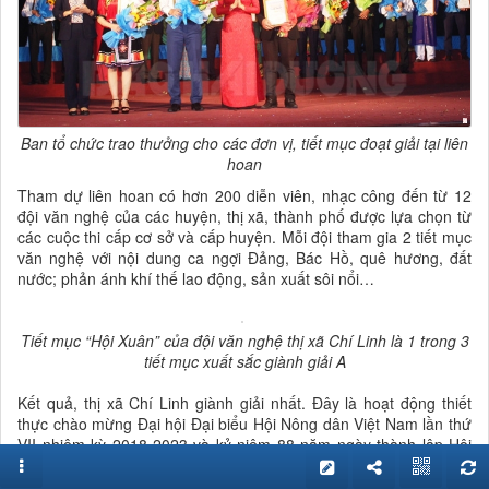
Ban tổ chức trao thưởng cho các đơn vị, tiết mục đoạt giải tại liên
hoan
Tham dự liên hoan có hơn 200 diễn viên, nhạc công đến từ 12
đội văn nghệ của các huyện, thị xã, thành phố được lựa chọn từ
các cuộc thi cấp cơ sở và cấp huyện. Mỗi đội tham gia 2 tiết mục
văn nghệ với nội dung ca ngợi Đảng, Bác Hồ, quê hương, đất
nước; phản ánh khí thế lao động, sản xuất sôi nổi…
Tiết mục “Hội Xuân” của đội văn nghệ thị xã Chí Linh là 1 trong 3
tiết mục xuất sắc giành giải A
Kết quả, thị xã Chí Linh giành giải nhất. Đây là hoạt động thiết
thực chào mừng Đại hội Đại biểu Hội Nông dân Việt Nam lần thứ
VII nhiệm kỳ 2018-2023 và kỷ niệm 88 năm ngày thành lập Hội
Nông dân Việt Nam (14.10.1930-14.10.2018).