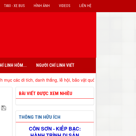
TAXI - XE BUS
HÌNH ẢNH
VIDEOS
LIÊN HỆ
HÍ LINH HÔM...
NGƯỜI CHÍ LINH VIẾT
 di tích, danh thắng, lễ hội, bảo vật quốc gia đã xếp hạng trên địa bà
BÀI VIẾT ĐƯỢC XEM NHIỀU
THÔNG TIN HỮU ÍCH
CÔN SƠN - KIẾP BẠC:
HÀNH TRÌNH DI SẢN