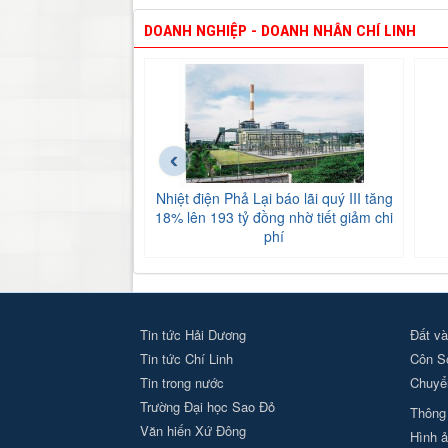
DOANH NGHIỆP - DOANH NHÂN CHÍ LINH
‹
Nhiệt điện Phả Lại báo lãi quý III tăng
18% lên 193 tỷ đồng nhờ tiết giảm chi
phí
Tin tức Hải Dương
Đất và
Tin tức Chí Linh
Côn S
Tin trong nước
Chuyển
Trường Đại học Sao Đỏ
Thông 
Văn hiến Xứ Đông
Hình ả