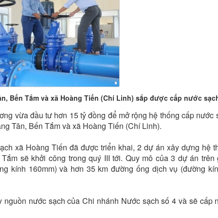
n, Bến Tắm và xã Hoàng Tiến (Chí Linh) sắp được cấp nước sạc
ng vừa đầu tư hơn 15 tỷ đồng để mở rộng hệ thống cấp nước 
ng Tân, Bến Tắm và xã Hoàng Tiến (Chí Linh).
ạch xã Hoàng Tiến đã được triển khai, 2 dự án xây dựng hệ t
ắm sẽ khởi công trong quý III tới. Quy mô của 3 dự án trên
ng kính 160mm) và hơn 35 km đường ống dịch vụ (đường kín
ấy nguồn nước sạch của Chi nhánh Nước sạch số 4 và sẽ cấp 