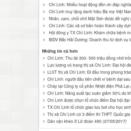
Chí Linh: Nhiều hoạt động đền ơn đáp nghĩ
Chí Linh truy tặng danh hiệu Bà mẹ Việt N
Nhãn, cam, chổi chít Mật Sơn được đề nghị
Chí Linh: Các xã cơ bản hoàn thành xây dự
Hội đông y TX Chí Linh: Khám chữa bệnh mi
BIDV Bắc Hải Dương: Doanh thu từ dịch vụ 
Những tin cũ hơn
Chí Linh: Thu lãi 300- 500 triệu đồng nhờ tr
Lực lượng vũ trang thị xã Chí Linh: Đại hội đ
LLVT thị xã Chí Linh: Đi đầu trong phong trà
Chí Linh: người đầu tiên chết vì bệnh dại sa
Cháy tại Công ty cổ phần Nhiệt điện Phả Lại
Chí Linh: Năng suất lạc xuân giảm 30% do k
Chí Linh được chọn tổ chức điểm Đại hội đại 
TX Chí Linh tổ chức giao lưu bơi cho học sinh
Thị xã Chí Linh có 3 điểm thi THPT Quốc gia
Dân vận khéo ở Lữ đoàn 490
(07/05/2017)