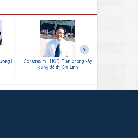
›
ương II
Constrexim - HOD: Tiên phong xây
BIDV Bắc Hải Dư
dựng đô thị Chí Linh
tăng