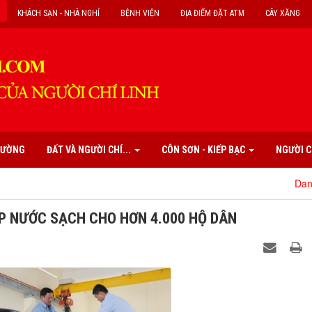
KHÁCH SẠN - NHÀ NGHỈ
BỆNH VIỆN
ĐỊA ĐIỂM ĐẶT ATM
CÂY XĂNG
PHƯỜNG
ĐẤT VÀ NGƯỜI CHÍ...
CÔN SƠN - KIẾP BẠC
NGƯỜI C
Danh mục các
ẤP NƯỚC SẠCH CHO HƠN 4.000 HỘ DÂN