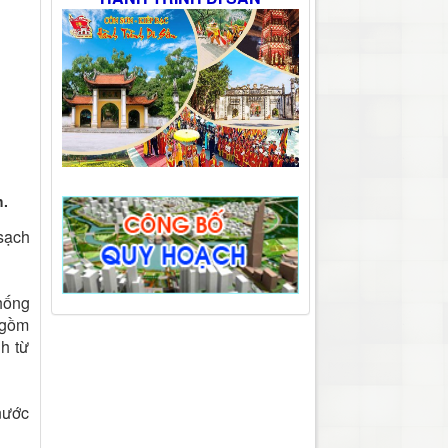
h.
sạch
hống
 gồm
h từ
nước