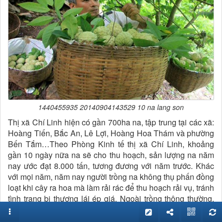
1440455935 20140904143529 10 na lang son
Thị xã Chí Linh hiện có gần 700ha na, tập trung tại các xã:
Hoàng Tiến, Bắc An, Lê Lợi, Hoàng Hoa Thám và phường
Bến Tắm…Theo Phòng Kinh tế thị xã Chí Linh, khoảng
gần 10 ngày nữa na sẽ cho thu hoạch, sản lượng na năm
nay ước đạt 8.000 tấn, tương đương với năm trước. Khác
với mọi năm, năm nay người trồng na không thụ phấn đồng
loạt khi cây ra hoa mà làm rải rác để thu hoạch rải vụ, tránh
tình trạng bị thương lái ép giá. Ngoài trồng thông thường,
để nâng cao chất lượng, thương hiệu của quả Na, trong
những năm trở lại đây thị xã Chí Linh còn chỉ đạo nông