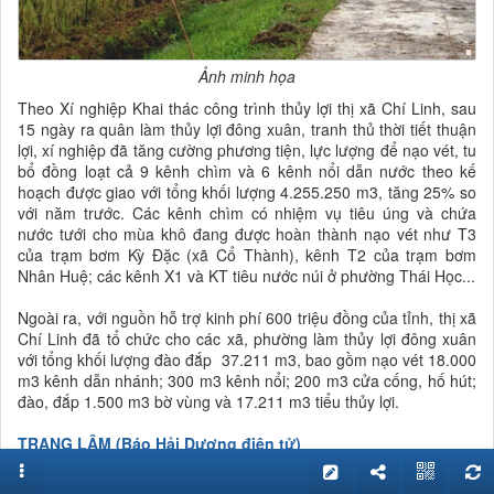
Ảnh minh họa
Theo Xí nghiệp Khai thác công trình thủy lợi thị xã Chí Linh, sau
15 ngày ra quân làm thủy lợi đông xuân, tranh thủ thời tiết thuận
lợi, xí nghiệp đã tăng cường phương tiện, lực lượng để nạo vét, tu
bổ đồng loạt cả 9 kênh chìm và 6 kênh nổi dẫn nước theo kế
hoạch được giao với tổng khối lượng 4.255.250 m3, tăng 25% so
với năm trước. Các kênh chìm có nhiệm vụ tiêu úng và chứa
nước tưới cho mùa khô đang được hoàn thành nạo vét như T3
của trạm bơm Kỳ Đặc (xã Cổ Thành), kênh T2 của trạm bơm
Nhân Huệ; các kênh X1 và KT tiêu nước núi ở phường Thái Học...
Ngoài ra, với nguồn hỗ trợ kinh phí 600 triệu đồng của tỉnh, thị xã
Chí Linh đã tổ chức cho các xã, phường làm thủy lợi đông xuân
với tổng khối lượng đào đắp 37.211 m3, bao gồm nạo vét 18.000
m3 kênh dẫn nhánh; 300 m3 kênh nổi; 200 m3 cửa cống, hố hút;
đào, đắp 1.500 m3 bờ vùng và 17.211 m3 tiểu thủy lợi.
TRANG LÂM (Báo Hải Dương điện tử)