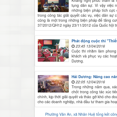
Kháng nghị phúc thẩm là 
tụng dân sự. Vì vậy việc 
những biện pháp tích cực 
trong công tác giải quyết các vụ, việc dân sự 
cũng là một trong những biện pháp để tăng cườ
37/2012/QH12 ngày 23/11/2012 của Quốc hội t
Phát động cuộc thi "Thiế
23:45 13/04/2016
Cuộc thi nhằm làm phong 
khách và phục vụ các hoạt 
Dương.
Hải Dương: Nâng cao năng
22:05 12/04/2016
Trong những năm qua, xác 
chốt trong công tác xúc ti
chính, kịp thời giải quyết và tháo gỡ khó cho d
cho các doanh nghiệp, nhà đầu tư tham gia hoạ
Phường Văn An, xã Nhân Huệ tổng kết côn