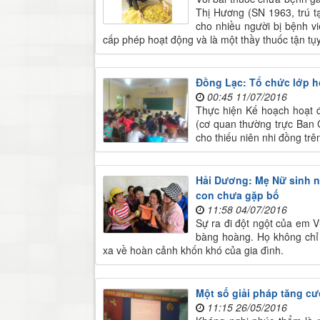
Thị Hương (SN 1963, trú t
cho nhiều người bị bệnh vi
cấp phép hoạt động và là một thầy thuốc tận t
Đồng Lạc: Tổ chức lớp họ
00:45 11/07/2016
Thực hiện Kế hoạch hoạt 
(cơ quan thường trực Ban 
cho thiếu niên nhi đồng trê
Hải Dương: Mẹ Nữ sinh ng
con chưa gặp bố
11:58 04/07/2016
Sự ra đi đột ngột của em V
bàng hoàng. Họ không chỉ t
xa về hoàn cảnh khốn khó của gia đình.
Một số giải pháp tăng c
11:15 26/05/2016