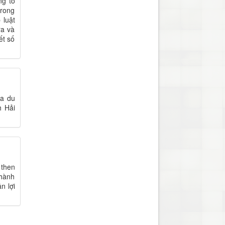
ng tố
trong
 luật
ra và
ết số
ủa du
h Hải
 then
 hành
n lợi