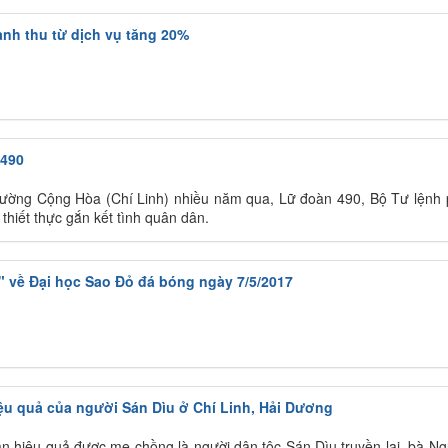
nh thu từ dịch vụ tăng 20%
 490
hường Cộng Hòa (Chí Linh) nhiều năm qua, Lữ đoàn 490, Bộ Tư lệnh
thiết thực gắn kết tình quân dân.
 về Đại học Sao Đỏ đá bóng ngày 7/5/2017
iệu quả của người Sán Dìu ở Chí Linh, Hải Dương
an hiệu quả được mẹ chồng là người dân tộc Sán Dìu truyền lại, bà N