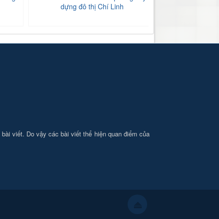
dựng đô thị Chí Linh
tăng
i bài viết. Do vậy các bài viết thể hiện quan điểm của