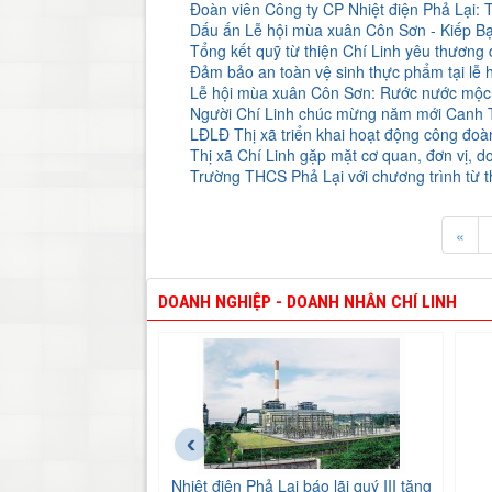
Đoàn viên Công ty CP Nhiệt điện Phả Lại: 
Dấu ấn Lễ hội mùa xuân Côn Sơn - Kiếp B
Tổng kết quỹ từ thiện Chí Linh yêu thương
Đảm bảo an toàn vệ sinh thực phẩm tại lễ
Lễ hội mùa xuân Côn Sơn: Rước nước mộc 
Người Chí Linh chúc mừng năm mới Canh 
LĐLĐ Thị xã triển khai hoạt động công đo
Thị xã Chí Linh gặp mặt cơ quan, đơn vị, 
​Trường THCS Phả Lại với chương trình từ 
«
DOANH NGHIỆP - DOANH NHÂN CHÍ LINH
‹
Nhiệt điện Phả Lại báo lãi quý III tăng