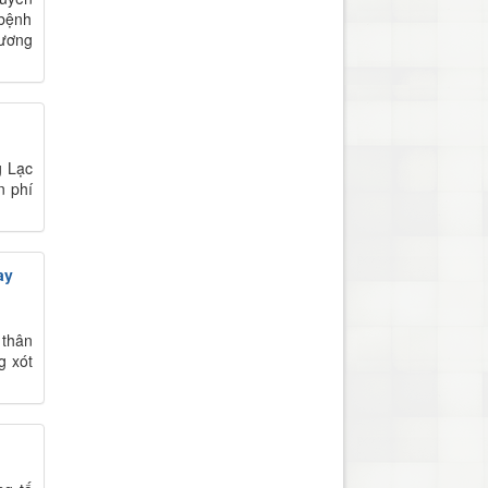
 bệnh
Dương
g Lạc
n phí
ay
 thân
g xót