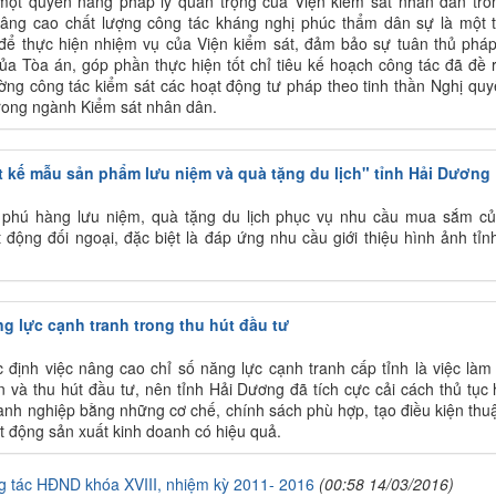
một quyền năng pháp lý quan trọng của Viện kiểm sát nhân dân tro
nâng cao chất lượng công tác kháng nghị phúc thẩm dân sự là một 
để thực hiện nhiệm vụ của Viện kiểm sát, đảm bảo sự tuân thủ pháp
của Tòa án, góp phần thực hiện tốt chỉ tiêu kế hoạch công tác đã đề 
ng công tác kiểm sát các hoạt động tư pháp theo tinh thần Nghị quy
rong ngành Kiểm sát nhân dân.
t kế mẫu sản phẩm lưu niệm và quà tặng du lịch" tỉnh Hải Dương
phú hàng lưu niệm, quà tặng du lịch phục vụ nhu cầu mua sắm c
động đối ngoại, đặc biệt là đáp ứng nhu cầu giới thiệu hình ảnh tỉn
 lực cạnh tranh trong thu hút đầu tư
định việc nâng cao chỉ số năng lực cạnh tranh cấp tỉnh là việc làm
ến và thu hút đầu tư, nên tỉnh Hải Dương đã tích cực cải cách thủ tục
oanh nghiệp bằng những cơ chế, chính sách phù hợp, tạo điều kiện thuậ
t động sản xuất kinh doanh có hiệu quả.
g tác HĐND khóa XVIII, nhiệm kỳ 2011- 2016
(00:58 14/03/2016)