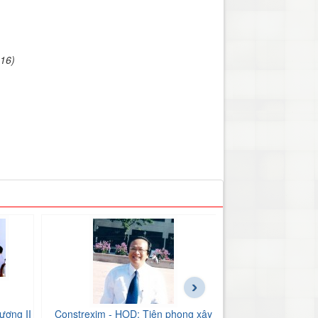
016)
›
ương II
Constrexim - HOD: Tiên phong xây
BIDV Bắc Hải Dư