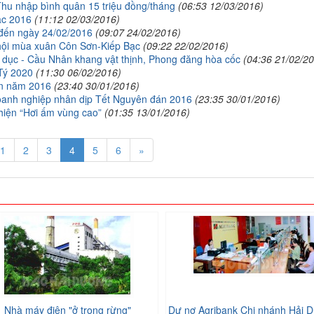
Thu nhập bình quân 15 triệu đồng/tháng
(06:53 12/03/2016)
ạc 2016
(11:12 02/03/2016)
 đến ngày 24/02/2016
(09:07 24/02/2016)
 hội mùa xuân Côn Sơn-Kiếp Bạc
(09:22 22/02/2016)
dục - Cầu Nhân khang vật thịnh, Phong đăng hòa cốc
(04:36 21/02/2
Tý 2020
(11:30 06/02/2016)
àn năm 2016
(23:40 30/01/2016)
doanh nghiệp nhân dịp Tết Nguyên đán 2016
(23:35 30/01/2016)
thiện “Hơi ấm vùng cao”
(01:35 13/01/2016)
1
2
3
4
5
6
»
Nhà máy điện "ở trong rừng"
Dư nợ Agribank Chi nhánh Hải D