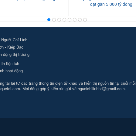
đạt gần 5.000 tỷ đồng
 Người Chí Linh
ơn - Kiếp Bạc
 động thị trường
tin tiện ích
nh hoạt động
g tải lại từ các trang thông tin điện tử khác và hiển thị nguồn tin tại cuối mỗ
nhquetoi.com. Mọi đóng góp ý kiến xin gửi về
nguoichilinhhd@gmail.com
.