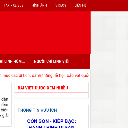
TAXI - XE BUS
HÌNH ẢNH
VIDEOS
LIÊN HỆ
HÍ LINH HÔM...
NGƯỜI CHÍ LINH VIẾT
i tích, danh thắng, lễ hội, bảo vật quốc gia đã xếp hạng trên địa bàn 
BÀI VIẾT ĐƯỢC XEM NHIỀU
u dân
nhiễm
 biện
THÔNG TIN HỮU ÍCH
 giải
CÔN SƠN - KIẾP BẠC:
HÀNH TRÌNH DI SẢN