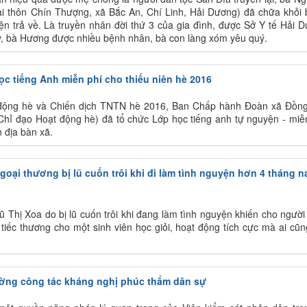
ại thôn Chín Thượng, xã Bắc An, Chí Linh, Hải Dương) đã chữa khỏi
ện trả về. Là truyền nhân đời thứ 3 của gia đình, được Sở Y tế Hải 
ụy, bà Hương được nhiều bệnh nhân, bà con làng xóm yêu quý.
c tiếng Anh miễn phí cho thiếu niên hè 2016
động hè và Chiến dịch TNTN hè 2016, Ban Chấp hành Đoàn xã Đồn
Chỉ đạo Hoạt động hè) đã tổ chức Lớp học tiếng anh tự nguyện - miễ
n địa bàn xã.
oại thương bị lũ cuốn trôi khi đi làm tình nguyện hơn 4 tháng n
ũ Thị Xoa do bị lũ cuốn trôi khi đang làm tình nguyện khiến cho người
iếc thương cho một sinh viên học giỏi, hoạt động tích cực mà ai cũn
ường công tác kháng nghị phúc thẩm dân sự