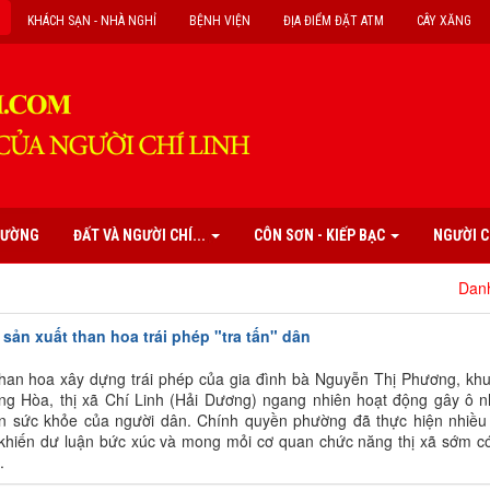
KHÁCH SẠN - NHÀ NGHỈ
BỆNH VIỆN
ĐỊA ĐIỂM ĐẶT ATM
CÂY XĂNG
PHƯỜNG
ĐẤT VÀ NGƯỜI CHÍ...
CÔN SƠN - KIẾP BẠC
NGƯỜI C
Danh mục các d
sản xuất than hoa trái phép "tra tấn" dân
than hoa xây dựng trái phép của gia đình bà Nguyễn Thị Phương, kh
ng Hòa, thị xã Chí Linh (Hải Dương) ngang nhiên hoạt động gây ô 
n sức khỏe của người dân. Chính quyền phường đã thực hiện nhiều
khiến dư luận bức xúc và mong mỏi cơ quan chức năng thị xã sớm có
.