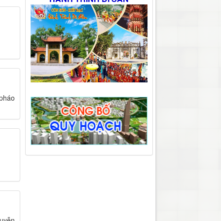
 pháo
guyễn