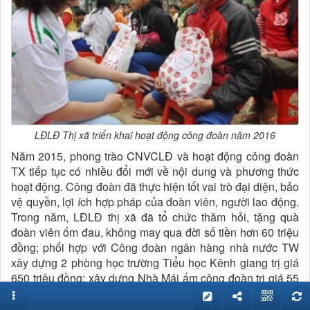
LĐLĐ Thị xã triển khai hoạt động công đoàn năm 2016
Năm 2015, phong trào CNVCLĐ và hoạt động công đoàn
TX tiếp tục có nhiều đổi mới về nội dung và phương thức
hoạt động. Công đoàn đã thực hiện tốt vai trò đại diện, bảo
vệ quyền, lợi ích hợp pháp của đoàn viên, người lao động.
Trong năm, LĐLĐ thị xã đã tổ chức thăm hỏi, tặng quà
đoàn viên ốm đau, không may qua đời số tiền hơn 60 triệu
đồng; phối hợp với Công đoàn ngân hàng nhà nước TW
xây dựng 2 phòng học trường Tiểu học Kênh giang trị giá
650 triệu đồng; xây dựng Nhà Mái ấm công đoàn trị giá 55
triệu đồng. Công tác tuyên truyền giáo dục, nâng cao hiểu
biết pháp luật trong đoàn viên CĐ được đẩy mạnh. Phong