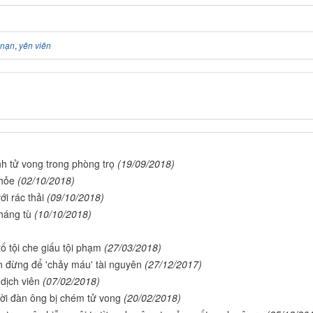
 nạn
,
yên viên
h tử vong trong phòng trọ
(19/09/2018)
khỏe
(02/10/2018)
i rác thải
(09/10/2018)
tháng tù
(10/10/2018)
tố tội che giấu tội phạm
(27/03/2018)
n đừng để 'chảy máu' tài nguyên
(27/12/2017)
dịch viên
(07/02/2018)
ười đàn ông bị chém tử vong
(20/02/2018)