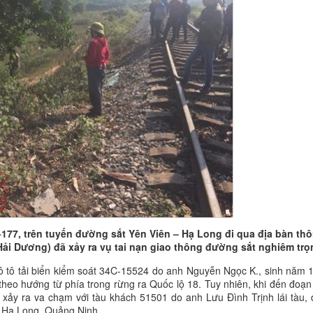
+177, trên tuyến đường sắt Yên Viên – Hạ Long đi qua địa bàn th
Hải Dương) đã xảy ra vụ tai nạn giao thông đường sắt nghiêm trọ
e ô tô tải biển kiểm soát 34C-15524 do anh Nguyễn Ngọc K., sinh năm 
 theo hướng từ phía trong rừng ra Quốc lộ 18. Tuy nhiên, khi đến đoạn
ể xảy ra va chạm với tàu khách 51501 do anh Lưu Đình Trịnh lái tàu,
hố Hạ Long, Quảng Ninh.