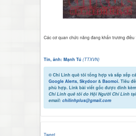
Các cơ quan chức năng đang khẩn trương điều tr
Tin, ảnh: Mạnh Tú
(TTXVN)
© Chí Linh quê tôi
tổng hợp và sắp xếp cá
Google Alerts
,
Skydoor
&
Baomoi
. Tiêu đ
phù hợp. Link bài viết gốc được đính kèm
Chí Linh quê tôi
do Hội Người Chí Linh tại
email:
chilinhplus@gmail.com
Tweet