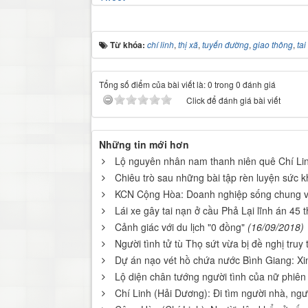
Từ khóa:
chí linh
,
thị xã
,
tuyến đường
,
giao thông
,
tai
Tổng số điểm của bài viết là: 0 trong 0 đánh giá
Click để đánh giá bài viết
Những tin mới hơn
Lộ nguyên nhân nam thanh niên quê Chí Lin
Chiêu trò sau những bài tập rèn luyện sức 
KCN Cộng Hòa: Doanh nghiệp sống chung vớ
Lái xe gây tai nạn ở cầu Phả Lại lĩnh án 45 
Cảnh giác với du lịch "0 đồng"
(16/09/2018)
Người tình tử tù Thọ sứt vừa bị đề nghị truy 
Dự án nạo vét hồ chứa nước Bình Giang: Xi
Lộ diện chân tướng người tình của nữ phiên 
Chí Linh (Hải Dương): Đi tìm người nhà, ng