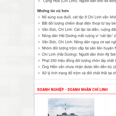
Cộng Hòa (Chí Linh): Người dân khổ sở sống
Những tin cũ hơn
Nổ súng xua đuổi, cát tặc ở Chí Linh vẫn 'kh
Bắt đối tượng chiếm đoạt điện thoại từ tay bé
Văn Đức, Chí Linh: Cát tặc tái diễn, ruộng đ
Nông dân Hải Dương mất ruộng vì “cát tặc“
(
Văn Đức, Chí Linh: Nông dân nguy cơ sạt ngh
Nhóm đối tượng trộm cắp tài sản liên huyện N
Chí Linh (Hải Dương): Người dân thôn Kỹ Sơn
Phạt 250 triệu đồng đối tượng chôn lấp chất t
Ông Hiền vẫn chưa nhận được tiền đền bù
(
Xử lý tình trạng đổ trộm và đốt chất thải tại
DOANH NGHIỆP - DOANH NHÂN CHÍ LINH