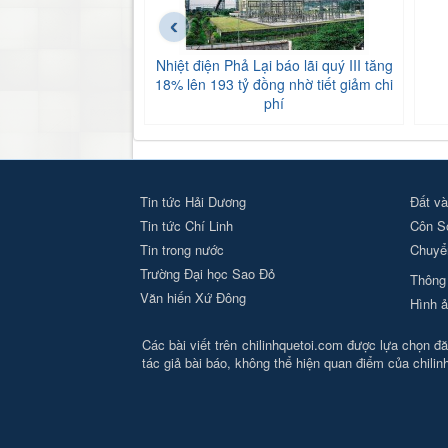
‹
Nhiệt điện Phả Lại báo lãi quý III tăng
18% lên 193 tỷ đồng nhờ tiết giảm chi
phí
Tin tức Hải Dương
Đất và
Tin tức Chí Linh
Côn S
Tin trong nước
Chuyển
Trường Đại học Sao Đỏ
Thông 
Văn hiến Xứ Đông
Hình ả
Các bài viết trên chilinhquetoi.com được lựa chọn đăn
tác giả bài báo, không thể hiện quan điểm của chili