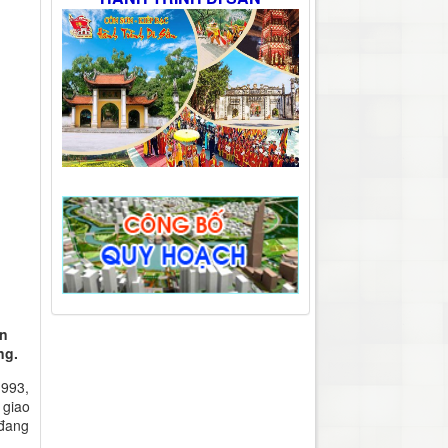
ôn
ng.
1993,
 giao
 đang