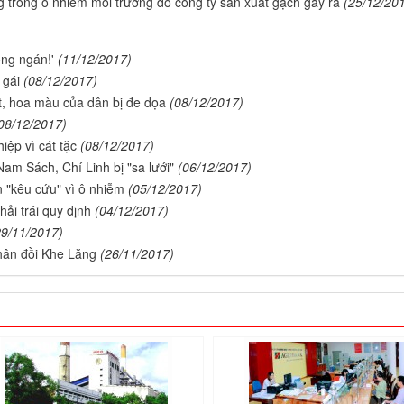
 trong ô nhiễm môi trường do công ty sản xuất gạch gây ra
(25/12/20
ông ngán!'
(11/12/2017)
 gái
(08/12/2017)
ất, hoa màu của dân bị đe dọa
(08/12/2017)
08/12/2017)
iệp vì cát tặc
(08/12/2017)
am Sách, Chí Linh bị "sa lưới"
(06/12/2017)
 "kêu cứu" vì ô nhiễm
(05/12/2017)
hải trái quy định
(04/12/2017)
29/11/2017)
 chân đồi Khe Lăng
(26/11/2017)