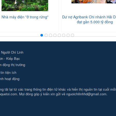
Nhà máy điện "ở trong rừng"
Dư nợ Agribank Chi nhánh Hải D
đạt gần 5.000 tỷ đồng
 Người Chí Linh
ơn - Kiếp Bạc
 động thị trường
tin tiện ích
nh hoạt động
g tải lại từ các trang thông tin điện tử khác và hiển thị nguồn tin tại cuối mỗ
nhquetoi.com. Mọi đóng góp ý kiến xin gửi về
nguoichilinhhd@gmail.com
.