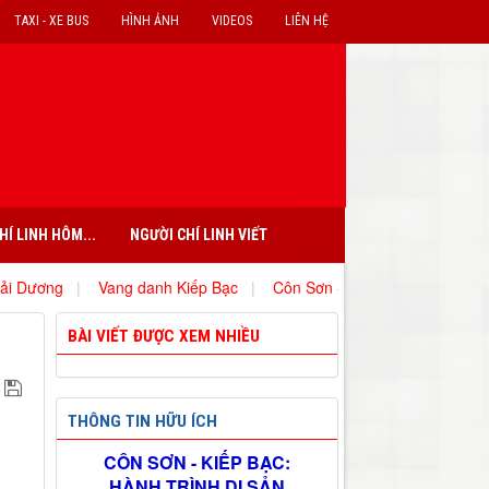
TAXI - XE BUS
HÌNH ẢNH
VIDEOS
LIÊN HỆ
HÍ LINH HÔM...
NGƯỜI CHÍ LINH VIẾT
ng danh Kiếp Bạc
|
Côn Sơn - những giá trị văn hóa, lịch sử vượt th
BÀI VIẾT ĐƯỢC XEM NHIỀU
THÔNG TIN HỮU ÍCH
CÔN SƠN - KIẾP BẠC:
HÀNH TRÌNH DI SẢN