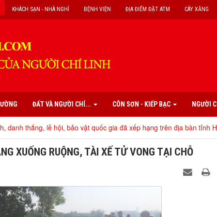
KHÁCH SẠN - NHÀ NGHỈ
BỆNH VIỆN
ĐỊA ĐIỂM ĐẶT ATM
CÂY XĂNG
PHƯỜNG
ĐẤT VÀ NGƯỜI CHÍ...
CÔN SƠN - KIẾP BẠC
NGƯỜI C
ễ hội, bảo vật quốc gia đã xếp hạng trên địa bàn tỉnh Hải Dương
|
Va
ĂNG XUỐNG RUỘNG, TÀI XẾ TỬ VONG TẠI CHỖ