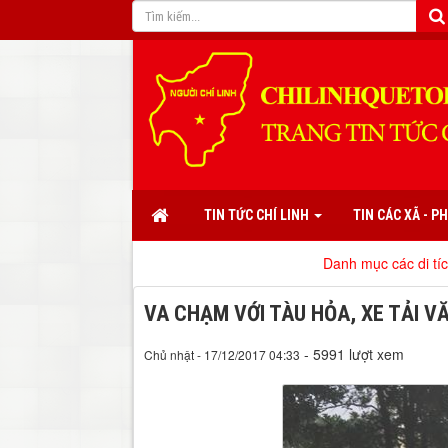
TIN TỨC CHÍ LINH
TIN CÁC XÃ - 
Danh mục các di tích, danh thắng, l
VA CHẠM VỚI TÀU HỎA, XE TẢI V
- 5991 lượt xem
Chủ nhật - 17/12/2017 04:33