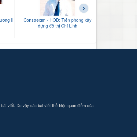
›
ương II
Constrexim - HOD: Tiên phong xây
BIDV Bắc Hải Dư
dựng đô thị Chí Linh
tăng
i bài viết. Do vậy các bài viết thể hiện quan điểm của