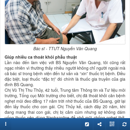
Bác sĩ - TTƯT Nguyễn Văn Quang
Giúp nhiều ca thoát khỏi phẫu thuật
Lần nào đến làm việc với BS Nguyễn Văn Quang, tôi cũng rất
ngạc nhiên vì thường thấy nhiều người không chỉ người ngoài mà
cả bác sĩ trong bệnh viện đến tư vấn và “xin” thuốc trị bệnh. Điều
đặc biệt, loại thuốc “đặc trị” đó chính là thuốc gia truyền của gia
đình BS Quang.
Chị Vũ Thị Thu Thủy, 42 tuổi, Trung tâm Thông tin và Tư liệu môi
trường, Tổng cục Môi trường cho biết, chị đã thoát khỏi căn bệnh
nghẹt mũi đeo đẳng 17 năm trời nhờ thuốc của BS Quang, giờ lại
đến lấy thuốc cho con gái. Chị Thủy kể, cách đây 20 năm, khi
đang mang thai con gái, chị bị cảm cúm nhưng sợ không dám
uống thuốc nên dùng Naphazoline để nhỏ mũi chống nghẹt thở.
Chị đã không biết rằng thuốc này chỉ được nhỏ trong thời gian 7
ngày rồi dừng nên chị dùng mỗi khi ngạt thở và không ngờ sau 3