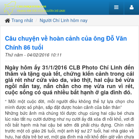
Trang nhất
Người Chí Linh hôm nay
Câu chuyện về hoàn cảnh của ông Đỗ Văn
Chính 86 tuổi
Thứ năm - 04/02/2016 10:11
Ngày hôm ấy 31/1/2016 CLB Photo Chí Linh đến
thăm và tặng quà tết, chứng kiến cảnh trong cái
giá rét như cứa vào da, vào thịt, hai cậu bé vừa
ngồi nắn tay, nắn chân cho mẹ vừa run vì rét,
cuộc sống có quá nhiều bất hạnh ở gia đình đó.
“ Mỗi một cuộc đời, mỗi người đều không thể tự lựa chọn cho
mình được số phận, sắp đặt được hoàn cảnh của bản thân”
Những bức ảnh mà chúng tôi được chụp cùng hai cậu bé chưa
lúc nào tắt nụ cười dường như nụ cười ấy đã xóa đi nỗi khổ, vơi đi
nỗi bất hạnh mà hai cậu bé sớm đã phải chịu đựng. Chín năm
trước một cô giáo 26 tuổi, một anh kỹ sư 27 tuổi, hai nhà giáo về
hưu, hai đứa trẻ bơ vơ, một gia đình mà nỗi khổ đến giờ vẫn chưa