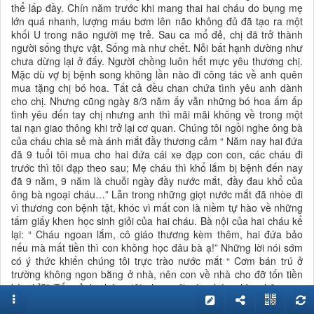
thể lấp đầy. Chín năm trước khi mang thai hai cháu do bụng mẹ
lớn quá nhanh, lượng máu bơm lên não không đủ đã tạo ra một
khối U trong não người mẹ trẻ. Sau ca mổ đẻ, chị đã trở thành
người sống thực vật, Sống mà như chết. Nỗi bất hạnh dường như
chưa dừng lại ở đấy. Người chồng luôn hết mực yêu thương chị.
Mặc dù vợ bị bệnh song không lần nào đi công tác về anh quên
mua tặng chị bó hoa. Tất cả đều chan chứa tình yêu anh dành
cho chị. Nhưng cũng ngày 8/3 năm ấy vẫn những bó hoa ấm ấp
tình yêu đến tay chị nhưng anh thì mãi mãi không về trong một
tai nạn giao thông khi trở lại cơ quan. Chúng tôi ngồi nghe ông bà
của cháu chia sẻ mà ánh mắt đầy thương cảm “ Năm nay hai đứa
đã 9 tuổi tôi mua cho hai đứa cái xe đạp con con, các cháu đi
trước thì tôi đạp theo sau; Mẹ cháu thì khổ lắm bị bệnh đến nay
đã 9 năm, 9 năm là chuỗi ngày đầy nước mắt, đầy đau khổ của
ông bà ngoại cháu…” Lẫn trong những giọt nước mắt đã nhòe đi
vì thương con bệnh tật, khóc vì mất con là niềm tự hào về những
tấm giấy khen học sinh giỏi của hai cháu. Bà nội của hai cháu kể
lại: “ Cháu ngoan lắm, cô giáo thương kèm thêm, hai đứa bảo
nếu mà mất tiền thì con không học đâu bà ạ!” Những lời nói sớm
có ý thức khiến chúng tôi trực trào nước mắt “ Cơm bán trú ở
trường không ngon bằng ở nhà, nên con về nhà cho đỡ tốn tiền
bà nhỉ?” Tấm ảnh chúng tôi chụp với các cháu nhìn những nụ
cười đầy tự tin trên môi hai đứa trẻ bỗng trong lòng mỗi chúng tôi