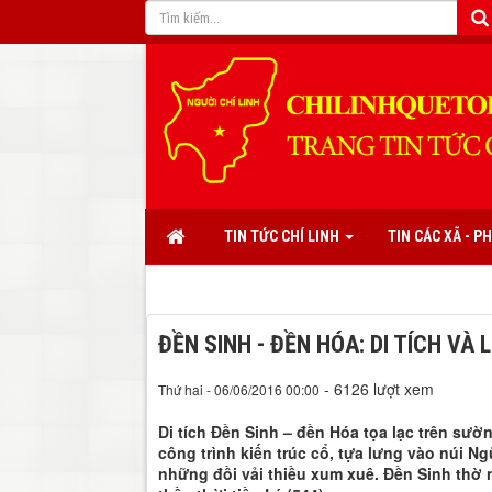
TIN TỨC CHÍ LINH
TIN CÁC XÃ - 
ĐỀN SINH - ĐỀN HÓA: DI TÍCH VÀ L
- 6126 lượt xem
Thứ hai - 06/06/2016 00:00
Di tích Đền Sinh – đền Hóa tọa lạc trên sư
công trình kiến trúc cổ, tựa lưng vào núi 
những đồi vải thiều xum xuê. Đền Sinh thờ 