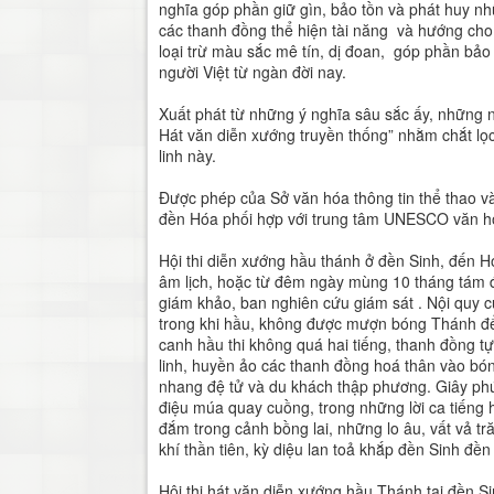
nghĩa góp phần giữ gìn, bảo tồn và phát huy nhữ
các thanh đồng thể hiện tài năng và hướng cho 
loại trừ màu sắc mê tín, dị đoan, góp phần bảo 
người Việt từ ngàn đời nay.
Xuất phát từ những ý nghĩa sâu sắc ấy, những n
Hát văn diễn xướng truyền thống” nhằm chắt lọ
linh này.
Được phép của Sở văn hóa thông tin thể thao và
đền Hóa phối hợp với trung tâm UNESCO văn hóa
Hội thi diễn xướng hầu thánh ở đền Sinh, đến
âm lịch, hoặc từ đêm ngày mùng 10 tháng tám 
giám khảo, ban nghiên cứu giám sát . Nội quy c
trong khi hầu, không được mượn bóng Thánh để 
canh hầu thi không quá hai tiếng, thanh đồng t
linh, huyền ảo các thanh đồng hoá thân vào bóng
nhang đệ tử và du khách thập phương. Giây phú
điệu múa quay cuồng, trong những lời ca tiếng
đắm trong cảnh bồng lai, những lo âu, vất vả t
khí thần tiên, kỳ diệu lan toả khắp đền Sinh đền
Hội thi hát văn diễn xướng hầu Thánh tại đền Sin