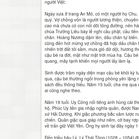
người Việt:
Ngày xưa ở trang An Mô, có một người họ Chu, T
quý. Vợ chồng vốn là người lương thiện, chuyên
cao mà chưa có con nối dõi tông đường, nên h
chùa Trường Liêu bày lễ nghi cầu phật, cầu tiê
chân. Hoàng Nương dậm lên, dấu chân tự biến.
cũng đến hót mừng vợ chồng đã hợp dấu chân t
nhiên trời đất tối sầm, mưa gió dữ dội, hương 
cậu bé ra đời, mặt như mặt trời mùa hạ. Cậu bé c
quang, mây tạnh khiến mọi người lấy làm lạ.
Sinh được trăm ngày diện mạo cậu bé khôi kỳ t
qua, cậu bé thường ngồi trong phòng yên lặng 
sách đều thông hiểu. Năm 15 tuổi, cha mẹ qua đ
ai cũng nghe theo.
Năm 19 tuổi. Uy Công nổi tiếng anh hùng cái t
hộ, Phúc Uy liền gia nhập nghĩa quân, được Nam
xứ Hải Dương. Khi giặc phương bắc xâm lược nư
chiến. Quân giặc qua giáp như nêm, cờ bay rợp t
về trấn giữ Việt Yên. Ông hy sinh tại đây ngày 1
Đến triều hậu Lý, Lý Thái Tông (1028 – 1054) đi