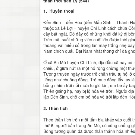
thần thời tiền Lý (544)
1. Huyền thoại
Đền Sinh - đền Hóa (đền Mẫu Sinh – Thánh Hó
thuộc xã Lê Lợi – huyện Chí Linh cách chùa Cô
cây bát ngát. Đó đây có những khối đá kỳ dị bên
Trên mặt suối những viên cuội lớn được thời gia
thoáng vài miếu cổ trong làn mây trắng nhẹ bay
Nam chích quái, Đại Nam nhất thống chí đã ghi:
Ở xã An Mô huyện Chí Linh, địa đầu xã này có 
chiếu, ở giữa nứt ra một hố rộng chừng một thư
Tương truyền ngày trước trẻ chăn trâu tụ hội ở 
tiếng như chuông đồng. Trẻ mục đồng lấy tay làm
bỗng nhiên trời nổi mưa to gió lớn, em bé ấy ba
Thiên giáng hạ, nay bị lộ hóa về trời”. Người đ
lập Đền Sinh, chỗ em bé hóa về trời lập đền Hó
2. Thần tích
Theo thần tích trên một tấm bia khắc vào cuối t
thứ 6, người bản trang An Mô, có công chống gi
Bồng tướng quân đã được thần thánh hóa nhiều c