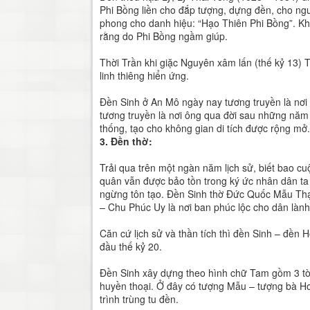
Phi Bồng liền cho đắp tượng, dựng đền, cho ngư
phong cho danh hiệu: “Hạo Thiên Phi Bồng”. Khi
rằng do Phi Bồng ngầm giúp.
Thời Trần khi giặc Nguyên xâm lấn (thế kỷ 13)
linh thiêng hiển ứng.
Đền Sinh ở An Mô ngày nay tương truyền là nơi
tương truyền là nơi ông qua đời sau những năm
thống, tạo cho không gian di tích được rộng mở.
3. Đền thờ:
Trải qua trên một ngàn năm lịch sử, biết bao cu
quân vẫn được bảo tồn trong ký ức nhân dân ta 
ngừng tôn tạo. Đền Sinh thờ Đức Quốc Mẫu Thạ
– Chu Phúc Uy là nơi ban phúc lộc cho dân lành
Căn cứ lịch sử và thần tích thì đền Sinh – đền H
đầu thế kỷ 20.
Đền Sinh xây dựng theo hình chữ Tam gồm 3 tòa
huyền thoại. Ở đây có tượng Mẫu – tượng bà Hoà
trình trùng tu đền.