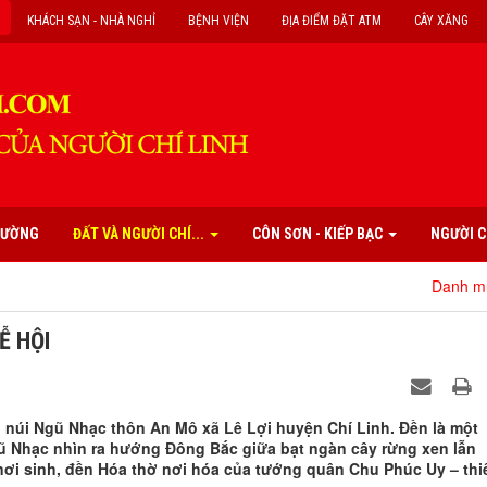
KHÁCH SẠN - NHÀ NGHỈ
BỆNH VIỆN
ĐỊA ĐIỂM ĐẶT ATM
CÂY XĂNG
PHƯỜNG
ĐẤT VÀ NGƯỜI CHÍ...
CÔN SƠN - KIẾP BẠC
NGƯỜI C
Danh mục các di tích
Ễ HỘI
ờn núi Ngũ Nhạc thôn An Mô xã Lê Lợi huyện Chí Linh. Đền là một
Ngũ Nhạc nhìn ra hướng Đông Bắc giữa bạt ngàn cây rừng xen lẫn
nơi sinh, đền Hóa thờ nơi hóa của tướng quân Chu Phúc Uy – thi