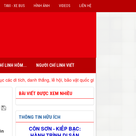
TAXI - XE BUS
HÌNH ẢNH
VIDEOS
LIÊN HỆ
HÍ LINH HÔM...
NGƯỜI CHÍ LINH VIẾT
, danh thắng, lễ hội, bảo vật quốc gia đã xếp hạng trên địa bàn tỉnh H
BÀI VIẾT ĐƯỢC XEM NHIỀU
THÔNG TIN HỮU ÍCH
CÔN SƠN - KIẾP BẠC:
ên
HÀNH TRÌNH DI SẢN