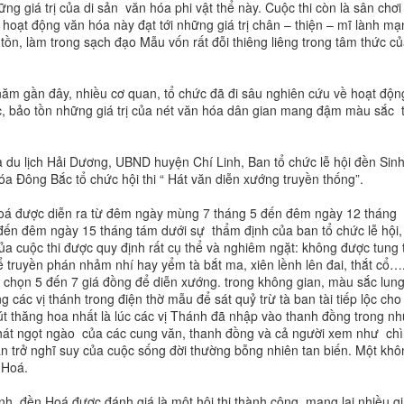
ng giá trị của di sản văn hóa phi vật thể này. Cuộc thi còn là sân chơi
hoạt động văn hóa này đạt tới những giá trị chân – thiện – mĩ lành mạ
tồn, làm trong sạch đạo Mẫu vốn rất đỗi thiêng liêng trong tâm thức c
ăm gần đây, nhiều cơ quan, tổ chức đã đi sâu nghiên cứu về hoạt độn
c, bảo tồn những giá trị của nét văn hóa dân gian mang đậm màu sắc
 du lịch Hải Dương, UBND huyện Chí Linh, Ban tổ chức lễ hội đền Sinh
 Đông Bắc tổ chức hội thi “ Hát văn diễn xướng truyền thống”.
 Hoá được diễn ra từ đêm ngày mùng 7 tháng 5 đến đêm ngày 12 tháng
đến đêm ngày 15 tháng tám dưới sự thẩm định của ban tổ chức lễ hội,
ủa cuộc thi được quy định rất cụ thể và nghiêm ngặt: không được tung 
truyền phán nhảm nhí hay yểm tà bắt ma, xiên lềnh lên đai, thắt cổ…
ự chọn 5 đến 7 giá đồng để diễn xướng. trong không gian, màu sắc lun
 các vị thánh trong điện thờ mẫu để sát quỷ trừ tà ban tài tiếp lộc cho
t thăng hoa nhất là lúc các vị Thánh đã nhập vào thanh đồng trong n
 hát ngọt ngào của các cung văn, thanh đồng và cả người xem như ch
răn trở nghĩ suy của cuộc sống đời thường bỗng nhiên tan biến. Một kh
 Hoá.
h, đền Hoá được đánh giá là một hội thi thành công, mang lại nhiều giá