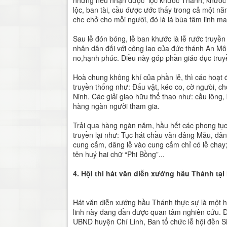
nhưng nếu nhận được lộc khước Thánh, khước Mẫ
lộc, ban tài, cầu được ước thấy trong cả một
che chở cho mỗi người, đó là lá bùa tâm linh 
Sau lễ đón bóng, lễ ban khước là lễ rước truyề
nhân dân đối với công lao của đức thánh An Mô
no,hạnh phúc. Điều này góp phần giáo dục truy
Hoà chung không khí của phần lễ, thì các hoạt đ
truyền thống như: Đấu vật, kéo co, cờ ngưòi, c
Ninh. Các giải giao hữu thể thao như: cầu lông, 
hàng ngàn người tham gia.
Trải qua hàng ngàn năm, hầu hết các phong tục 
truyền lại như: Tục hát chầu văn dâng Mẫu, dân
cung cấm, dâng lễ vào cung cấm chỉ có lễ chay
tên huý hai chữ “Phi Bồng”...
4. Hội thi hát văn diễn xướng hầu Thánh tại 
Hát văn diễn xướng hầu Thánh thực sự là một 
linh này đang dần được quan tâm nghiên cứu. Đư
UBND huyện Chí Linh, Ban tổ chức lễ hội đền Sin