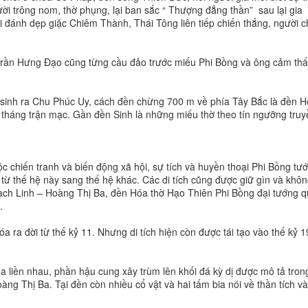
ời trông nom, thờ phụng, lại ban sắc “ Thượng đẳng thần” sau lại gia
 đánh dẹp giặc Chiêm Thành, Thái Tông liên tiếp chiến thắng, người c
 Trần Hưng Đạo cũng từng cầu đảo trước miếu Phi Bồng và ông cảm th
 sinh ra Chu Phúc Uy, cách đền chừng 700 m về phía Tây Bắc là đền H
 tháng trận mạc. Gần đền Sinh là những miếu thờ theo tín ngưỡng truy
ộc chiến tranh và biến động xã hội, sự tích và huyền thoại Phi Bồng tư
từ thế hệ này sang thế hệ khác. Các di tích cũng được giữ gìn và khô
ch Linh – Hoàng Thị Ba, đền Hóa thờ Hạo Thiên Phi Bồng đại tướng 
.
óa ra đời từ thế kỷ 11. Nhưng di tích hiện còn được tái tạo vào thế kỷ 1
 liền nhau, phần hậu cung xây trùm lên khối đá kỳ dị được mô tả tron
ng Thị Ba. Tại đền còn nhiều cổ vật và hai tấm bia nói về thần tích v