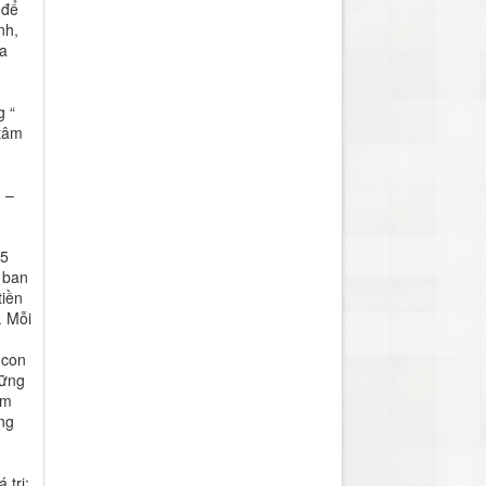
 để
nh,
ủa
g “
 tâm
 –
 5
 ban
tiền
. Mỗi
g
 con
hững
ìm
ông
 trị: