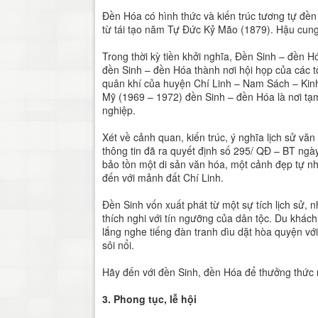
Đền Hóa có hình thức và kiến trúc tương tự đề
từ tái tạo năm Tự Đức Kỷ Mão (1879). Hậu cung 
Trong thời kỳ tiền khởi nghĩa, Đền Sinh – đền 
đền Sinh – đền Hóa thành nơi hội họp của các
quân khí của huyện Chí Linh – Nam Sách – Kin
Mỹ (1969 – 1972) đền Sinh – đền Hóa là nơi tạm
nghiệp.
Xét về cảnh quan, kiến trúc, ý nghĩa lịch sử v
thông tin đã ra quyết định số 295/ QĐ – BT ng
bảo tồn một di sản văn hóa, một cảnh đẹp tự nh
đến với mảnh đất Chí Linh.
Đền Sinh vốn xuất phát từ một sự tích lịch sử, 
thích nghi với tín ngưỡng của dân tộc. Du khá
lắng nghe tiếng đàn tranh dìu dặt hòa quyện vớ
sôi nổi.
Hãy đến với đền Sinh, đền Hóa để thưởng thức 
3. Phong tục, lễ hội