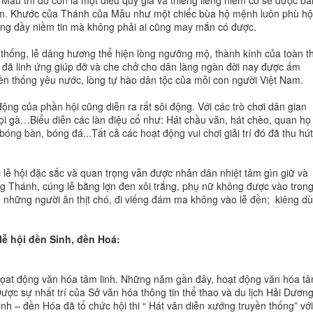
u thì đó còn là một điều quý giá và thiêng liêng hiếm có sẽ được ba
 năm. Khước của Thánh của Mẫu như một chiếc bùa hộ mệnh luôn phù hộ
mang đầy niềm tin mà không phải ai cũng may mắn có được.
n thống, lễ dâng hương thể hiện lòng ngưỡng mộ, thành kính của toàn t
 đã linh ứng giúp đỡ và che chở cho dân làng ngàn đời nay được ấm
ền thống yêu nước, lòng tự hào dân tộc của mỗi con người Việt Nam.
ộng của phần hội cũng diễn ra rất sôi động. Với các trò chơi dân gian
họi gà…Biểu diễn các làn điệu cổ như: Hát chầu văn, hát chèo, quan họ
bóng bàn, bóng đá...Tất cả các hoạt động vui chơi giải trí đó đã thu hút
lễ hội đặc sắc và quan trọng vẫn được nhân dân nhiệt tâm gìn giữ và
g Thánh, cúng lễ bằng lợn đen xôi trắng, phụ nữ không được vào tron
; những người ăn thịt chó, đi viếng đám ma không vào lễ đền; kiêng d
lễ hội đền Sinh, đền Hoá:
họat động văn hóa tâm linh. Những năm gần đây, hoạt động văn hóa t
ợc sự nhất trí của Sở văn hóa thông tin thể thao và du lịch Hải Dương
h – đền Hóa đã tổ chức hội thi “ Hát văn diễn xướng truyền thống” với