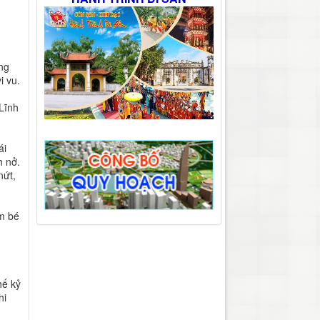
ng
i vu.
Lĩnh
ái
h nở.
nứt,
em bé
hế kỷ
hi