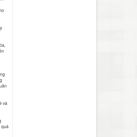
ho
ấy
óa,
ền
ớng
ng
quân
9 và
g
à quá