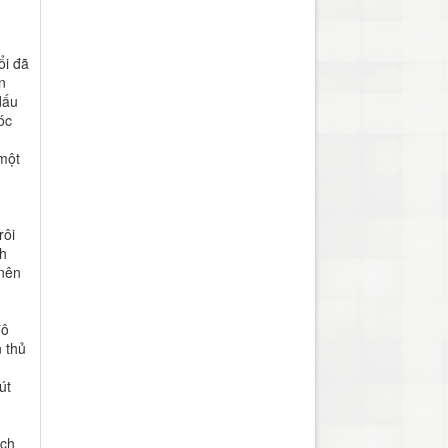
ổi đã
n
dấu
óc
 một
rôi
nh
 nên
đô
 thủ
út
ích