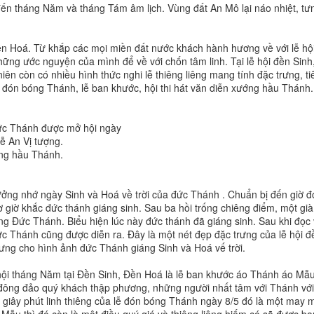
ến tháng Năm và tháng Tám âm lịch. Vùng đất An Mô lại náo nhiệt, tư
 đền Hoá. Từ khắp các mọi miền đất nước khách hành hương về với lễ hộ
ững ước nguyện của mình để về với chốn tâm linh. Tại lễ hội đền Sinh
ên còn có nhiều hình thức nghi lễ thiêng liêng mang tính đặc trưng, ti
ễ đón bóng Thánh, lễ ban khước, hội thi hát văn diễn xướng hầu Thánh
 đức Thánh được mở hội ngày
lễ An Vị tượng.
ớng hầu Thánh.
tưởng nhớ ngày Sinh và Hoá về trời của đức Thánh . Chuẩn bị đến giờ đ
giờ khắc đức thánh giáng sinh. Sau ba hồi trống chiêng điểm, một già
ng Đức Thánh. Biểu hiện lúc này đức thánh đã giáng sinh. Sau khi đọc
Đức Thánh cũng được diễn ra. Đây là một nét đẹp đặc trưng của lễ hội đ
trưng cho hình ảnh đức Thánh giáng Sinh và Hoá vế trời.
ễ hội tháng Năm tại Đền Sinh, Đền Hoá là lễ ban khước áo Thánh áo Mẫ
g đông đảo quý khách thập phương, những người nhất tâm với Thánh với
 giây phút linh thiêng của lễ đón bóng Thánh ngày 8/5 đó là một may 