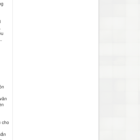
ng
i
,
êu
...
ón
 văn
ền
u cho
mắn