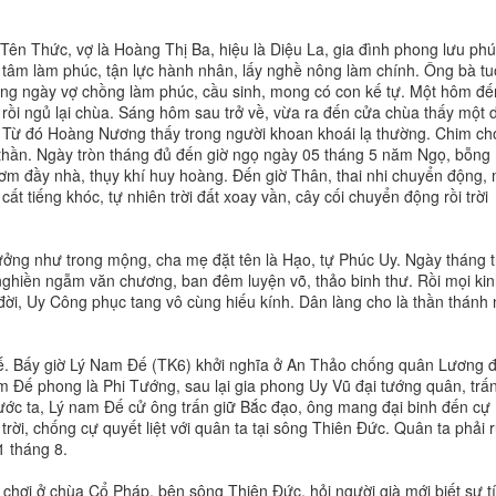
ên Thức, vợ là Hoàng Thị Ba, hiệu là Diệu La, gia đình phong lưu phú
 tâm làm phúc, tận lực hành nhân, lấy nghề nông làm chính. Ông bà tu
àng ngày vợ chồng làm phúc, cầu sinh, mong có con kế tự. Một hôm đế
n rồi ngủ lại chùa. Sáng hôm sau trở về, vừa ra đến cửa chùa thấy một 
 Từ đó Hoàng Nương thấy trong người khoan khoái lạ thường. Chim ch
hần. Ngày tròn tháng đủ đến giờ ngọ ngày 05 tháng 5 năm Ngọ, bỗng
thơm đầy nhà, thụy khí huy hoàng. Đến giờ Thân, thai nhi chuyển động,
ất tiếng khóc, tự nhiên trời đất xoay vần, cây cối chuyển động rồi trời
ưởng như trong mộng, cha mẹ đặt tên là Hạo, tự Phúc Uy. Ngày tháng t
nghiền ngẫm văn chương, ban đêm luyện võ, thảo binh thư. Rồi mọi ki
ời, Uy Công phục tang vô cùng hiếu kính. Dân làng cho là thần thánh
hế. Bấy giờ Lý Nam Đế (TK6) khởi nghĩa ở An Thảo chống quân Lương 
 Đế phong là Phi Tướng, sau lại gia phong Uy Vũ đại tướng quân, trấn
ớc ta, Lý nam Đế cử ông trấn giữ Bắc đạo, ông mang đại binh đến cự
rời, chống cự quyết liệt với quân ta tại sông Thiên Đức. Quân ta phải r
1 tháng 8.
 chơi ở chùa Cổ Pháp, bên sông Thiên Đức, hỏi người già mới biết sự t