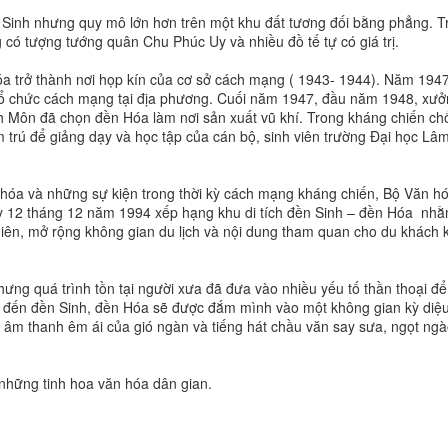
n Sinh nhưng quy mô lớn hơn trên một khu đất tương đối bằng phẳng. T
có tượng tướng quân Chu Phúc Uy và nhiều đồ tế tự có giá trị.
Hóa trở thành nơi họp kín của cơ sở cách mạng ( 1943- 1944). Năm 1947
 tổ chức cách mạng tại địa phương. Cuối năm 1947, đầu năm 1948, xư
h Môn đã chọn đền Hóa làm nơi sản xuất vũ khí. Trong kháng chiến ch
 trú để giảng dạy và học tập của cán bộ, sinh viên trường Đại học Lâ
ăn hóa và những sự kiện trong thời kỳ cách mạng kháng chiến, Bộ Văn h
ày 12 tháng 12 năm 1994 xếp hạng khu di tích đền Sinh – đền Hóa nh
iên, mở rộng không gian du lịch và nội dung tham quan cho du khách k
nhưng quá trình tồn tại người xưa đã đưa vào nhiều yếu tố thần thoại để
ch đến đền Sinh, đền Hóa sẽ được đắm mình vào một không gian kỳ diệu
i âm thanh êm ái của gió ngàn và tiếng hát chầu văn say sưa, ngọt ngà
những tinh hoa văn hóa dân gian.