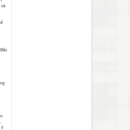
n
 và
hể
 Bắc
g
ùng
âm
,
 ý