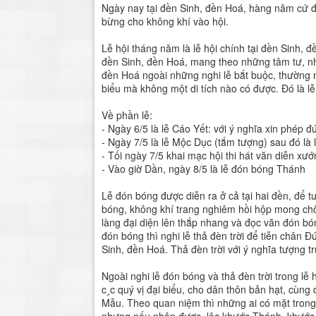
Ngày nay tại đền Sinh, đền Hoá, hàng năm cứ đ
bừng cho không khí vào hội.
Lễ hội tháng năm là lễ hội chính tại đền Sinh,
đền Sinh, đền Hoá, mang theo những tâm tư, nh
đền Hoá ngoài những nghi lễ bắt buộc, thường ni
biểu mà không một di tích nào có được. Đó là l
Về phần lễ:
- Ngày 6/5 là lễ Cáo Yết: với ý nghĩa xin phép
- Ngày 7/5 là lễ Mộc Dục (tắm tượng) sau đó là 
- Tối ngày 7/5 khai mạc hội thi hát văn diễn xư
- Vào giờ Dần, ngày 8/5 là lễ đón bóng Thánh
Lễ đón bóng được diễn ra ở cả tại hai đền, để 
bóng, không khí trang nghiêm hồi hộp mong chờ 
làng đại diện lên thắp nhang và đọc văn đón bó
đón bóng thì nghi lễ thả đèn trời để tiễn chân 
Sinh, đền Hoá. Thả đèn trời với ý nghĩa tượng 
Ngoài nghi lễ đón bóng và thả đèn trời trong l
c¸c quý vị đại biểu, cho dân thôn bản hạt, cùn
Mẫu. Theo quan niệm thì những ai có mặt trong