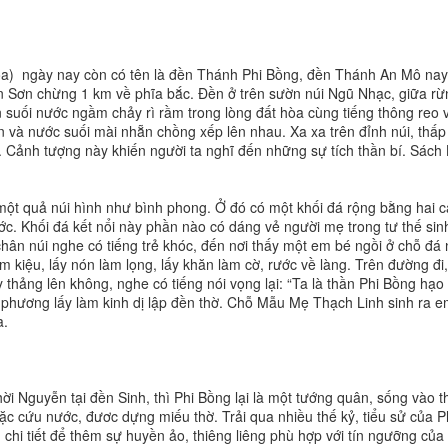
a) ngày nay còn có tên là đền Thánh Phi Bồng, đền Thánh An Mô nay
n Sơn chừng 1 km về phĩa bắc. Đền ở trên sườn núi Ngũ Nhạc, giữa rừ
 suối nước ngầm chảy rì rầm trong lòng đất hòa cùng tiếng thông reo v
n và nước suối mài nhẵn chồng xếp lên nhau. Xa xa trên đỉnh núi, thấp
. Cảnh tượng này khiến người ta nghĩ đến những sự tích thần bí. Sách 
một quả núi hình như bình phong. Ở đó có một khối đá rộng bằng hai c
ớc. Khối đá kết nổi này phần nào có dáng vẻ người mẹ trong tư thế sin
chân núi nghe có tiếng trẻ khóc, đến nơi thấy một em bé ngồi ở chỗ đá 
 kiệu, lấy nón làm lọng, lấy khăn làm cờ, rước về làng. Trên đường đi,
y thảng lên không, nghe có tiếng nói vọng lại: “Ta là thần Phi Bồng hạo
ịa phương lấy làm kinh dị lập đền thờ. Chỗ Mẫu Mẹ Thạch Linh sinh ra 
a.
hời Nguyễn tại đền Sinh, thì Phi Bồng lại là một tướng quân, sống vào t
ặc cứu nước, đươc dựng miếu thờ. Trải qua nhiều thế kỷ, tiểu sử của P
hi tiết để thêm sự huyền ảo, thiêng liêng phù hợp với tín ngưỡng của