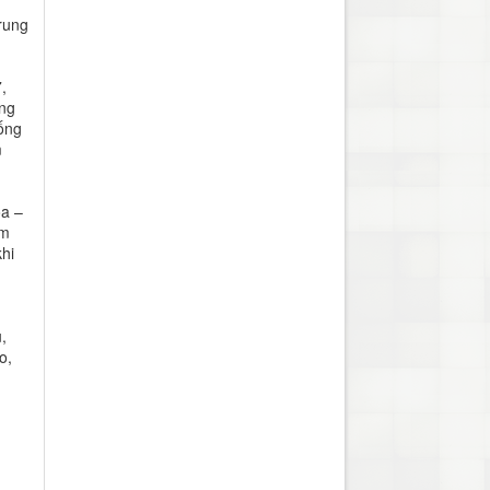
rung
,
ởng
ống
m
óa –
ằm
hi
,
o,