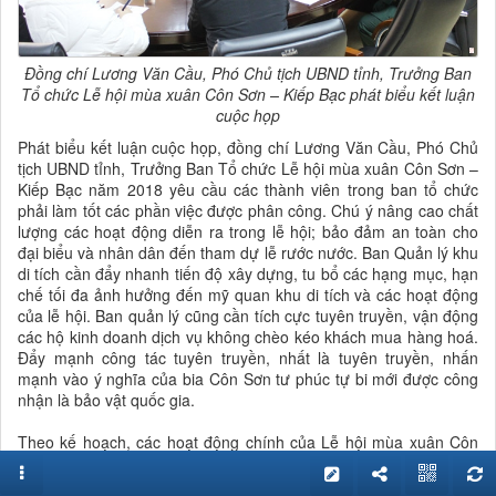
Đồng chí Lương Văn Cầu, Phó Chủ tịch UBND tỉnh, Trưởng Ban
Tổ chức Lễ hội mùa xuân Côn Sơn – Kiếp Bạc phát biểu kết luận
cuộc họp
Phát biểu kết luận cuộc họp, đồng chí Lương Văn Cầu, Phó Chủ
tịch UBND tỉnh, Trưởng Ban Tổ chức Lễ hội mùa xuân Côn Sơn –
Kiếp Bạc năm 2018 yêu cầu các thành viên trong ban tổ chức
phải làm tốt các phần việc được phân công. Chú ý nâng cao chất
lượng các hoạt động diễn ra trong lễ hội; bảo đảm an toàn cho
đại biểu và nhân dân đến tham dự lễ rước nước. Ban Quản lý khu
di tích cần đẩy nhanh tiến độ xây dựng, tu bổ các hạng mục, hạn
chế tối đa ảnh hưởng đến mỹ quan khu di tích và các hoạt động
của lễ hội. Ban quản lý cũng cần tích cực tuyên truyền, vận động
các hộ kinh doanh dịch vụ không chèo kéo khách mua hàng hoá.
Đẩy mạnh công tác tuyên truyền, nhất là tuyên truyền, nhấn
mạnh vào ý nghĩa của bia Côn Sơn tư phúc tự bi mới được công
nhận là bảo vật quốc gia.
Theo kế hoạch, các hoạt động chính của Lễ hội mùa xuân Côn
Sơn – Kiếp Bạc năm nay sẽ diễn ra từ ngày 25.2-5.3 (tức mùng
10-18 tháng giêng âm lịch). Trong đó, trọng tâm là ngày 3.3 (tức