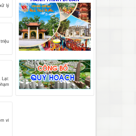
xử lý
triệu
 Lại:
 phạm
ểm vi