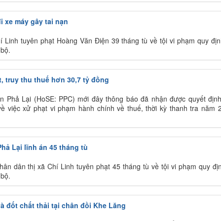
i xe máy gây tai nạn
í Linh tuyên phạt Hoàng Văn Điện 39 tháng tù về tội vi phạm quy địn
 bộ.
t, truy thu thuế hơn 30,7 tỷ đồng
ện Phả Lại (HoSE: PPC) mới đây thông báo đã nhận được quyết địn
ề việc xử phạt vi phạm hành chính về thuế, thời kỳ thanh tra năm 
Phả Lại lĩnh án 45 tháng tù
ân dân thị xã Chí Linh tuyên phạt 45 tháng tù về tội vi phạm quy đị
 bộ.
và đốt chất thải tại chân đồi Khe Lăng