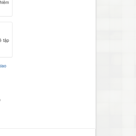
ghiêm
ê tập
giao
)