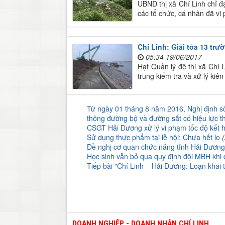
UBND thị xã Chí Linh chỉ 
các tổ chức, cá nhân đã vi
Chí Linh: Giải tỏa 13 tr
05:34 19/06/2017
Hạt Quản lý đê thị xã Chí 
trung kiểm tra và xử lý kiê
Từ ngày 01 tháng 8 năm 2016, Nghị định số
thông đường bộ và đường sắt có hiệu lực t
CSGT Hải Dương xử lý vi phạm tốc độ kết h
Sử dụng thực phẩm tại lễ hội: Chưa hết lo
Đề nghị cơ quan chức năng tỉnh Hải Dương
Học sinh vẫn bỏ qua quy định đội MBH khi 
Tiếp bài "Chí Linh – Hải Dương: Loạn khai 
DOANH NGHIỆP - DOANH NHÂN CHÍ LINH