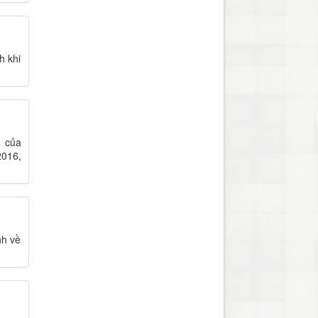
h khi
h của
2016,
nh về