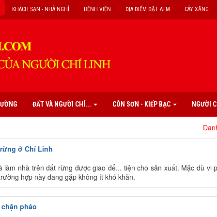
KHÁCH SẠN - NHÀ NGHỈ
BỆNH VIỆN
ĐỊA ĐIỂM ĐẶT ATM
CÂY XĂNG
PHƯỜNG
ĐẤT VÀ NGƯỜI CHÍ...
CÔN SƠN - KIẾP BẠC
NGƯỜI C
Danh mục các 
 rừng ở Chí Linh
 làm nhà trên đất rừng được giao để... tiện cho sản xuất. Mặc dù vi
 trường hợp này đang gặp không ít khó khăn.
n chặn pháo