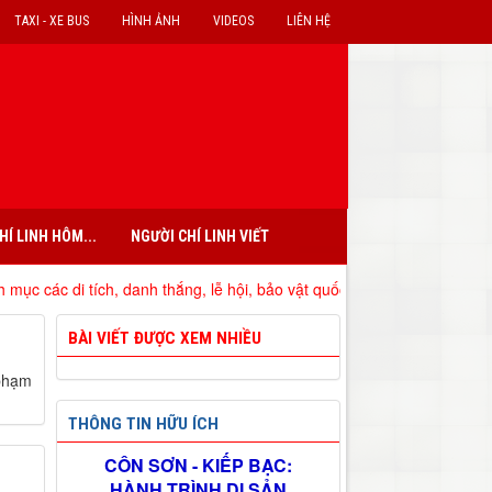
TAXI - XE BUS
HÌNH ẢNH
VIDEOS
LIÊN HỆ
HÍ LINH HÔM...
NGƯỜI CHÍ LINH VIẾT
di tích, danh thắng, lễ hội, bảo vật quốc gia đã xếp hạng trên địa bàn
BÀI VIẾT ĐƯỢC XEM NHIỀU
 phạm
THÔNG TIN HỮU ÍCH
CÔN SƠN - KIẾP BẠC:
HÀNH TRÌNH DI SẢN