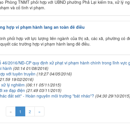
đạo Phòng TNMT phối hợp với UBND phường Phả Lại kiểm tra, xử lý n
 phạm và cố tình vi phạm.
ường hợp vi phạm hành lang an toàn đê điều
Linh phối hợp với lực lượng liên ngành của thị xã, các xã, phường có đ
n quyết các trường hợp vi phạm hành lang đê điều.
 46/2016/NĐ-CP quy định xử phạt vi phạm hành chính trong lĩnh vực 
hi hành
(00:14 01/08/2016)
ợp với tuyên truyền
(19:27 04/05/2016)
(21:59 19/02/2016)
 xử lý nghiêm
(06:11 05/11/2015)
đi xe đạp điện
(21:49 03/11/2015)
thác đất sét" - Hoàn nguyên môi trường "bát nháo"?
(04:30 29/10/2015
«
1
2
»