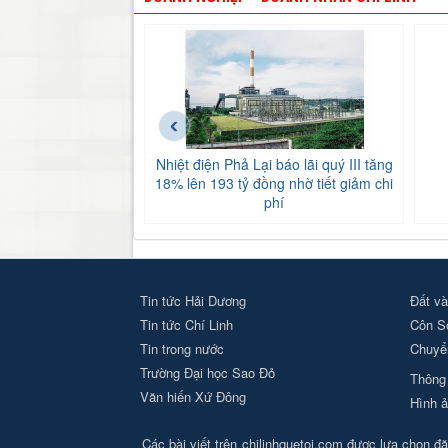
‹
Nhiệt điện Phả Lại báo lãi quý III tăng
18% lên 193 tỷ đồng nhờ tiết giảm chi
phí
Tin tức Hải Dương
Đất và
Tin tức Chí Linh
Côn S
Tin trong nước
Chuyển
Trường Đại học Sao Đỏ
Thông 
Văn hiến Xứ Đông
Hình ả
Các bài viết trên chilinhquetoi.com được lựa chọn đăn