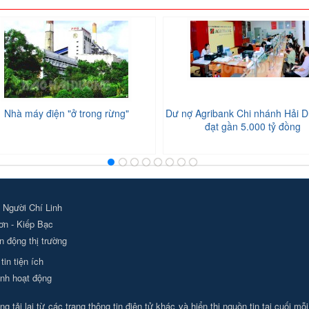
Nhà máy điện "ở trong rừng"
Dư nợ Agribank Chi nhánh Hải D
đạt gần 5.000 tỷ đồng
 Người Chí Linh
ơn - Kiếp Bạc
 động thị trường
tin tiện ích
nh hoạt động
g tải lại từ các trang thông tin điện tử khác và hiển thị nguồn tin tại cuối mỗ