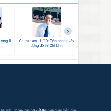
›
ương II
Constrexim - HOD: Tiên phong xây
BIDV Bắc Hải Dư
dựng đô thị Chí Linh
tăng
i bài viết. Do vậy các bài viết thể hiện quan điểm của