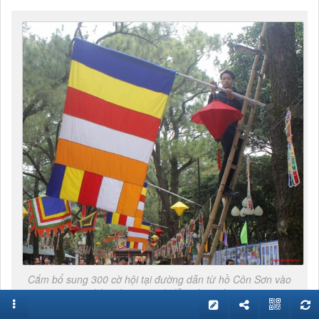
Cắm bổ sung 300 cờ hội tại đường dẫn từ hồ Côn Sơn vào
chùa phục vụ nghi lễ rước nước