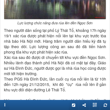
Lực lượng chức năng đưa rùa lên đền Ngọc Sơn
Theo người dân sống tại phố Lý Thái Tổ, khoảng 17h ngày
19/1 xác rùa được phát hiện nổi lên tại khu vực trước tòa
nhà báo Hà Nội mới. Hàng trăm người dân hiếu kỳ đã tụ
tập theo dõi. Lực lượng công an sau đó đã tiến hành
phong tỏa khu vực phát hiện xác rùa.
Xác rùa sau đó được di chuyển tới khu vực đền Ngọc Sơn.
Nhiều lãnh đạo thành phố Hà Nội đã có mặt tại đây. Giáo
sư Hà Đình Đức, người được gọi là nhà rùa học cũng được
mời tới hiện trường.
Theo PGS Hà Đình Đức, lần cuối cụ rùa nổi lên là từ 10h
đến 12h ngày 21/12/2015, khi đó "cụ" rùa nổi lên ở gần
khu vực đối diện đường Lê Thái Tổ.
Việc cụ rùa Hồ Gươm mất là một tin khá bất ngờ đối với
nhiều người dân Hà Nội cũng như người dân trong cả