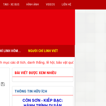
TAXI - XE BUS
HÌNH ẢNH
VIDEOS
LIÊN HỆ
HÍ LINH HÔM...
NGƯỜI CHÍ LINH VIẾT
 tích, danh thắng, lễ hội, bảo vật quốc gia đã xếp hạng trên địa bàn 
BÀI VIẾT ĐƯỢC XEM NHIỀU
THÔNG TIN HỮU ÍCH
CÔN SƠN - KIẾP BẠC:
HÀNH TRÌNH DI SẢN