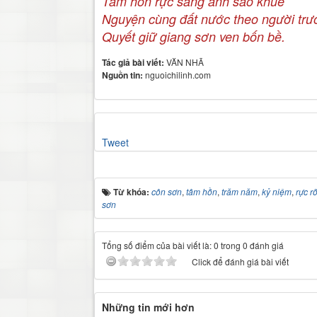
Tâm hồn rực sáng ánh sao khuê
Nguyện cùng đất nước theo người trư
Quyết giữ giang sơn ven bốn bề.
Tác giả bài viết:
VĂN NHÃ
Nguồn tin:
nguoichilinh.com
Tweet
Từ khóa:
côn sơn
,
tâm hồn
,
trăm năm
,
kỷ niệm
,
rực r
sơn
Tổng số điểm của bài viết là: 0 trong 0 đánh giá
Click để đánh giá bài viết
Những tin mới hơn