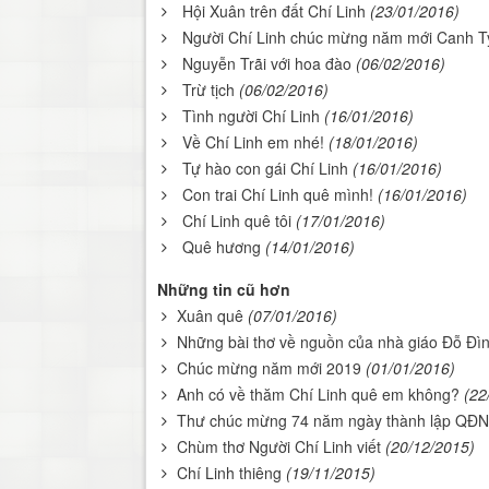
Hội Xuân trên đất Chí Linh
(23/01/2016)
Người Chí Linh chúc mừng năm mới Canh T
Nguyễn Trãi với hoa đào
(06/02/2016)
Trừ tịch
(06/02/2016)
Tình người Chí Linh
(16/01/2016)
Về Chí Linh em nhé!
(18/01/2016)
Tự hào con gái Chí Linh
(16/01/2016)
Con trai Chí Linh quê mình!
(16/01/2016)
Chí Linh quê tôi
(17/01/2016)
Quê hương
(14/01/2016)
Những tin cũ hơn
Xuân quê
(07/01/2016)
Những bài thơ về nguồn của nhà giáo Đỗ Đì
Chúc mừng năm mới 2019
(01/01/2016)
Anh có về thăm Chí Linh quê em không?
(22
Thư chúc mừng 74 năm ngày thành lập QĐND
Chùm thơ Người Chí Linh viết
(20/12/2015)
Chí Linh thiêng
(19/11/2015)