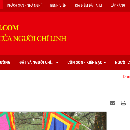
KHÁCH SẠN - NHÀ NGHỈ
BỆNH VIỆN
ĐỊA ĐIỂM ĐẶT ATM
CÂY XĂNG
PHƯỜNG
ĐẤT VÀ NGƯỜI CHÍ...
CÔN SƠN - KIẾP BẠC
NGƯỜI C
Danh mục các di