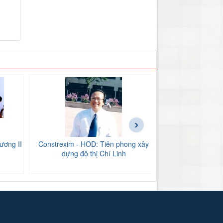
›
ương II
Constrexim - HOD: Tiên phong xây
BIDV Bắc Hải Dư
dựng đô thị Chí Linh
tăng