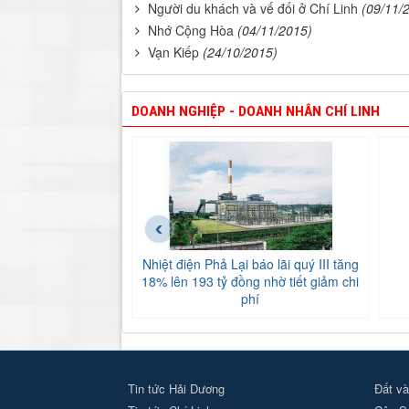
Người du khách và vế đối ở Chí Linh
(09/11/
Nhớ Cộng Hòa
(04/11/2015)
Vạn Kiếp
(24/10/2015)
DOANH NGHIỆP - DOANH NHÂN CHÍ LINH
‹
Nhiệt điện Phả Lại báo lãi quý III tăng
18% lên 193 tỷ đồng nhờ tiết giảm chi
phí
Tin tức Hải Dương
Đất và