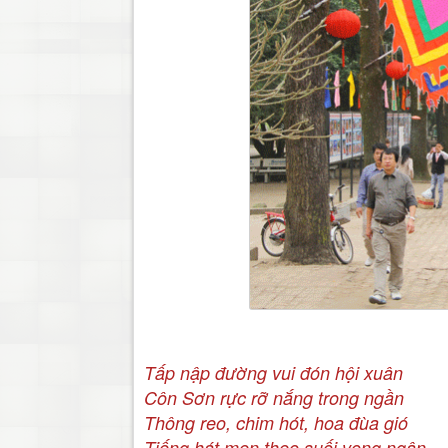
Tấp nập đường vui đón hội xuân
Côn Sơn rực rỡ nắng trong ngần
Thông reo, chim hót, hoa đùa gió
Tiếng hát men theo suối vọng ngân