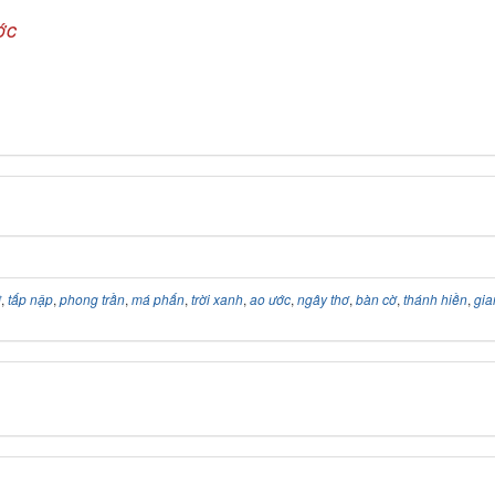
ớc
ỡ
,
tấp nập
,
phong trần
,
má phấn
,
trời xanh
,
ao ước
,
ngây thơ
,
bàn cờ
,
thánh hiền
,
gia