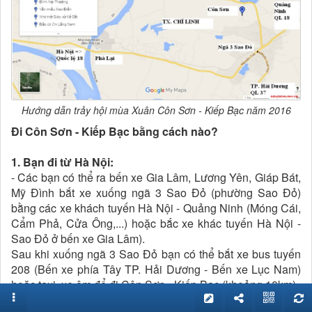
Hướng dẫn trảy hội mùa Xuân Côn Sơn - Kiếp Bạc năm 2016
Đi Côn Sơn - Kiếp Bạc bằng cách nào?
1. Bạn đi từ Hà Nội:
- Các bạn có thể ra bến xe Gia Lâm, Lương Yên, Giáp Bát,
Mỹ Đình bắt xe xuống ngã 3 Sao Đỏ (phường Sao Đỏ)
bằng các xe khách tuyến Hà Nội - Quảng Ninh (Móng Cái,
Cẩm Phả, Cửa Ông,...) hoặc bắc xe khác tuyến Hà Nội -
Sao Đỏ ở bến xe Gia Lâm).
Sau khi xuống ngã 3 Sao Đỏ bạn có thể bắt xe bus tuyến
208 (Bến xe phía Tây TP. Hải Dương - Bến xe Lục Nam)
hoặc taxi, xe ôm để đi Côn Sơn - Kiếp Bạc (khoảng 10km).
:3 Các bạn đi từ Quảng Ninh có thể bắt tuyến ngược lại