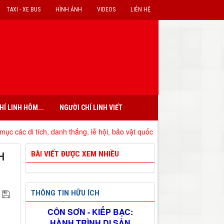
TAXI - XE BUS
HÌNH ẢNH
VIDEOS
LIÊN HỆ
HÍ LINH HÔM...
NGƯỜI CHÍ LINH VIẾT
h, danh thắng, lễ hội, bảo vật quốc gia đã xếp hạng trên địa bàn tỉnh
BÀI VIẾT ĐƯỢC XEM NHIỀU
H
THÔNG TIN HỮU ÍCH
CÔN SƠN - KIẾP BẠC:
HÀNH TRÌNH DI SẢN