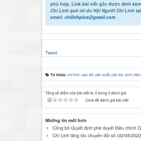
phù hợp. Link bài viết gốc được đính kèm
Chí Linh quê tôi
do Hội Người Chí Linh tại
email:
chilinhplus@gmail.com
Tweet
Từ khóa:
chí linh
,
sao đỏ
,
sản xuất
,
cán bộ
,
sinh viên
Tổng số điểm của bài viết là: 0 trong 0 đánh giá
Click để đánh giá bài viết
Những tin mới hơn
Công bố Quyết định phê duyệt Điều chỉnh 
Chí Linh tăng tốc chuyển đổi số
(02/05/2022