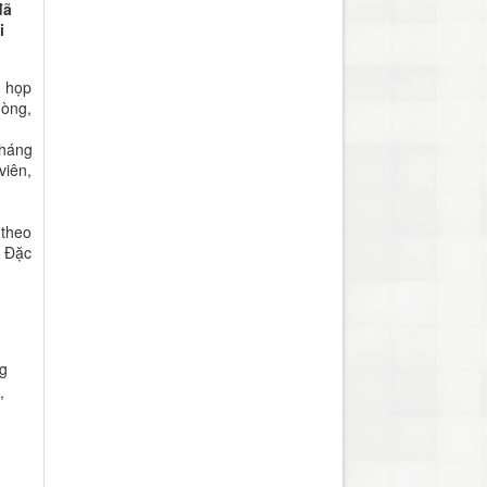
đã
i
c họp
hòng,
kháng
viên,
 theo
. Đặc
g
,