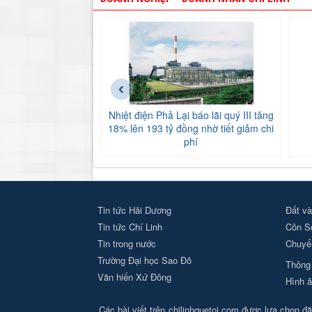
‹
Nhiệt điện Phả Lại báo lãi quý III tăng
18% lên 193 tỷ đồng nhờ tiết giảm chi
phí
Tin tức Hải Dương
Đất và
Tin tức Chí Linh
Côn S
Tin trong nước
Chuyển
Trường Đại học Sao Đỏ
Thông 
Văn hiến Xứ Đông
Hình ả
Các bài viết trên chilinhquetoi.com được lựa chọn đăn