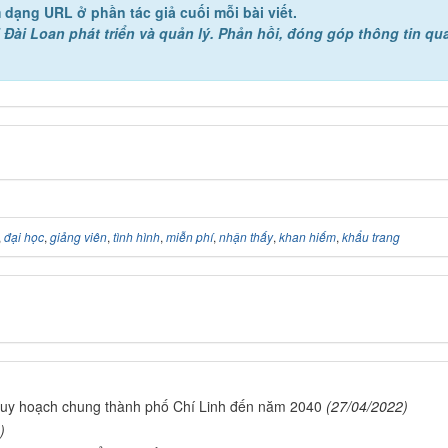
 dạng URL ở phần tác giả cuối mỗi bài viết.
 Đài Loan phát triển và quản lý. Phản hồi, đóng góp thông tin qu
,
đại học
,
giảng viên
,
tình hình
,
miễn phí
,
nhận thấy
,
khan hiếm
,
khẩu trang
Quy hoạch chung thành phố Chí Linh đến năm 2040
(27/04/2022)
)