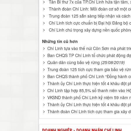
Tân Bí thư 7x của TP.Chí Linh hứa tận tâm, 
Thành đoàn Chí Linh: Mỗi đoàn cơ sở một cô
Trung đoàn 125 sẵn sàng tiếp nhận và cách
Chí Linh tích cực chuẩn bị Đại hội Đảng bộ 
Chí Linh chú trọng xây dựng nền quốc phòn
Những tin cũ hơn
Chí Linh tựa vào thế núi Côn Sơn mà phát tri
Ban CHQS TP Chí Linh tổ chức phát động đợt
Quân dân cùng bảo vệ rừng
(25/08/2019)
Trung đoàn 125 tích cực tham gia bảo vệ rừ
Ban CHQS thành phố Chí Linh “Đồng hành cù
Thành ủy Chí Linh thực hiện tốt 4 khâu đột p
Chí Linh tập hợp 85,5% số thanh niên vào Hộ
VKSND thành phố Chí Linh kỷ niệm 59 năm n
Thành ủy Chí Linh thực hiện tốt 4 khâu đột p
Thành đoàn Chí Linh tích cực tham gia xây d
DOANH NGHIỆP - DOANH NHÂN CHÍ LINH