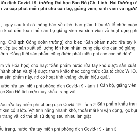
iữa dịch Covid-19, trường Đại học Sao Đỏ (Chí Linh, Hải Dương) 
n và cấp phát miễn phí cho cán bộ, giảng viên, sinh viên và ngườ
, ngay sau khi có thông báo về dịch, ban giám hiệu đã tổ chức cuộ
ển khai đến toàn thể cán bộ giảng viên và sinh viên về hoạt động p
ởng, Chủ tịch Công đoàn trường) cho biết: “Sản phẩm nước rửa tay 
tiếp tục sản xuất số lượng lớn hơn nhằm cung cấp cho cán bộ giảng 
 bệnh. Đồng thời sản phẩm cũng được phát miễn phí cho các hộ dân".
m và Hóa học) cho hay: “Sản phẩm nước rửa tay khô được sản xuất
 Thành phần và tỷ lệ được tham khảo theo công thức của tổ chức WHO
ủa sản phẩm này, nó có hoạt tính kháng khuẩn hiệu quả".
Cán bộ, giảng viên
ọc Sao Đỏ tích cực may khẩu trang vải
Sản phẩm khẩu tran
kim có 3 lớp. Với tính năng nhanh khô, thoải mái khi vận động, lọc bụi
 trang vải có thể tái sử dụng sau nhiều lần giặt