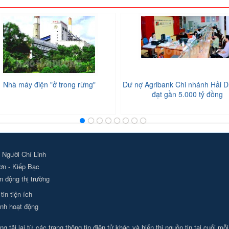
Nhà máy điện "ở trong rừng"
Dư nợ Agribank Chi nhánh Hải D
đạt gần 5.000 tỷ đồng
 Người Chí Linh
ơn - Kiếp Bạc
 động thị trường
tin tiện ích
nh hoạt động
g tải lại từ các trang thông tin điện tử khác và hiển thị nguồn tin tại cuối mỗ