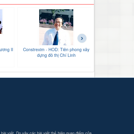
›
ương II
Constrexim - HOD: Tiên phong xây
BIDV Bắc Hải Dư
dựng đô thị Chí Linh
tăng
i bài viết. Do vậy các bài viết thể hiện quan điểm của