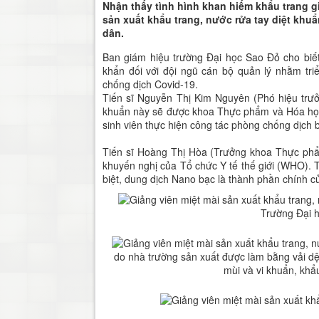
Nhận thấy tình hình khan hiếm khẩu trang g
sản xuất khẩu trang, nước rửa tay diệt khuẩ
dân.
Ban giám hiệu trường Đại học Sao Đỏ cho biết
khẩn đối với đội ngũ cán bộ quản lý nhằm tri
chống dịch Covid-19.
Tiến sĩ Nguyễn Thị Kim Nguyên (Phó hiệu trư
khuẩn này sẽ được khoa Thực phẩm và Hóa học 
sinh viên thực hiện công tác phòng chống dịch
Tiến sĩ Hoàng Thị Hòa (Trưởng khoa Thực phẩ
khuyến nghị của Tổ chức Y tế thế giới (WHO).
biệt, dung dịch Nano bạc là thành phần chính c
Trường Đại h
do nhà trường sản xuất được làm bằng vải dệt 
mùi và vi khuẩn, khẩu