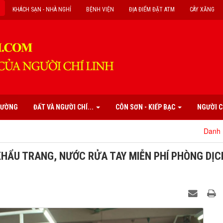
KHÁCH SẠN - NHÀ NGHỈ
BỆNH VIỆN
ĐỊA ĐIỂM ĐẶT ATM
CÂY XĂNG
PHƯỜNG
ĐẤT VÀ NGƯỜI CHÍ...
CÔN SƠN - KIẾP BẠC
NGƯỜI C
Danh mục các di tíc
KHẨU TRANG, NƯỚC RỬA TAY MIỄN PHÍ PHÒNG DỊC