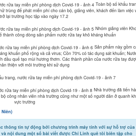
Toàn bộ số khẩu tra
ử trùng để phát miễn phí cho cán bộ, giảng viên, khách đến làm việc 
 trở lại trường học tập vào ngày 17.2
Nhóm giảng viên Kh
ế thành công dòng sản phẩm nước rửa tay khô kháng khuẩn
Sản phẩm này gồm c
háng khuẩn phổ rộng và cả virus; Cồn 70% có tác dụng sát khuẩn; Nướ
Tinh dầu quế tạo mùi hương thơm. Các thành phần của nước rửa tay đượ
hân thiện với môi trường khi sử dụng
Nhà trường đã tiến h
n bộ công nhân viên nhà trường cũng như một số người dân ở quanh k
vực trường
 Niên)
c thông tin tự động bởi chương trình máy tính với sự hỗ trợ của
ề và nội dung một số bài viết được Chí Linh quê tôi biên tập cho