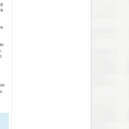
ng
và
oa
ác
c
c
ành
hu