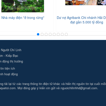
Nhà máy điện "ở trong rừng"
Dư nợ Agribank Chi nhánh Hải D
đạt gần 5.000 tỷ đồng
 Người Chí Linh
ơn - Kiếp Bạc
 động thị trường
tin tiện ích
nh hoạt động
g tải lại từ các trang thông tin điện tử khác và hiển thị nguồn tin tại cuối mỗ
nhquetoi.com. Mọi đóng góp ý kiến xin gửi về
nguoichilinhhd@gmail.com
.