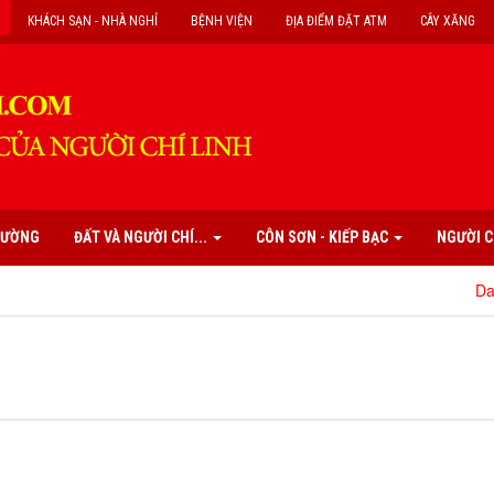
KHÁCH SẠN - NHÀ NGHỈ
BỆNH VIỆN
ĐỊA ĐIỂM ĐẶT ATM
CÂY XĂNG
PHƯỜNG
ĐẤT VÀ NGƯỜI CHÍ...
CÔN SƠN - KIẾP BẠC
NGƯỜI C
Danh mụ