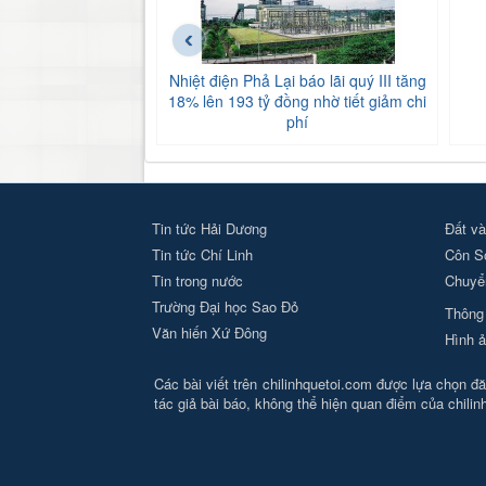
‹
Nhiệt điện Phả Lại báo lãi quý III tăng
18% lên 193 tỷ đồng nhờ tiết giảm chi
phí
Tin tức Hải Dương
Đất và
Tin tức Chí Linh
Côn S
Tin trong nước
Chuyển
Trường Đại học Sao Đỏ
Thông 
Văn hiến Xứ Đông
Hình ả
Các bài viết trên chilinhquetoi.com được lựa chọn đăn
tác giả bài báo, không thể hiện quan điểm của chili