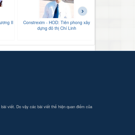
›
ương II
Constrexim - HOD: Tiên phong xây
BIDV Bắc Hải Dư
dựng đô thị Chí Linh
tăng
i bài viết. Do vậy các bài viết thể hiện quan điểm của