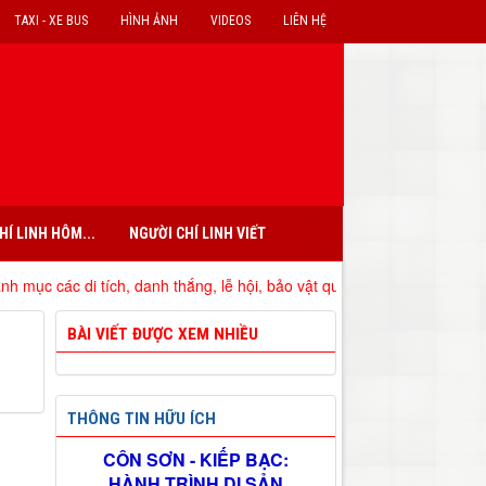
TAXI - XE BUS
HÌNH ẢNH
VIDEOS
LIÊN HỆ
HÍ LINH HÔM...
NGƯỜI CHÍ LINH VIẾT
c các di tích, danh thắng, lễ hội, bảo vật quốc gia đã xếp hạng trên đ
BÀI VIẾT ĐƯỢC XEM NHIỀU
THÔNG TIN HỮU ÍCH
CÔN SƠN - KIẾP BẠC:
HÀNH TRÌNH DI SẢN