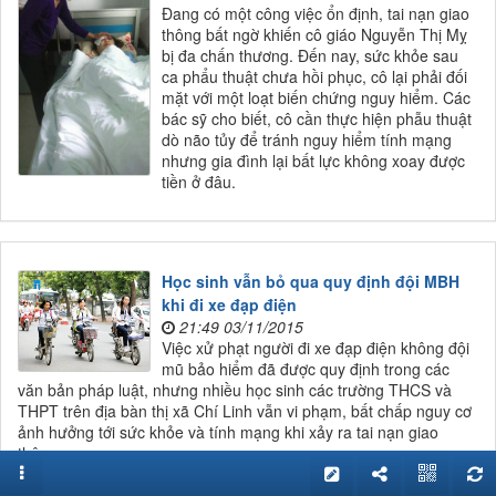
Đang có một công việc ổn định, tai nạn giao
thông bất ngờ khiến cô giáo Nguyễn Thị Mỵ
bị đa chấn thương. Đến nay, sức khỏe sau
ca phẩu thuật chưa hồi phục, cô lại phải đối
mặt với một loạt biến chứng nguy hiểm. Các
bác sỹ cho biết, cô cần thực hiện phẫu thuật
dò não tủy để tránh nguy hiểm tính mạng
nhưng gia đình lại bất lực không xoay được
tiền ở đâu.
Học sinh vẫn bỏ qua quy định đội MBH
khi đi xe đạp điện
21:49 03/11/2015
Việc xử phạt người đi xe đạp điện không đội
mũ bảo hiểm đã được quy định trong các
văn bản pháp luật, nhưng nhiều học sinh các trường THCS và
THPT trên địa bàn thị xã Chí Linh vẫn vi phạm, bất chấp nguy cơ
ảnh hưởng tới sức khỏe và tính mạng khi xảy ra tai nạn giao
thông.