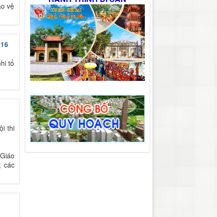
ảo vệ
016
hi tổ
i thi
 Giáo
; các