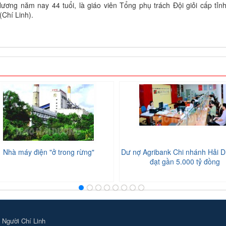
ơng năm nay 44 tuổi, là giáo viên Tổng phụ trách Đội giỏi cấp tỉn
(Chí Linh).
Nhà máy điện "ở trong rừng"
Dư nợ Agribank Chi nhánh Hải D
đạt gần 5.000 tỷ đồng
 Người Chí Linh