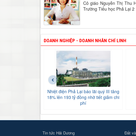
Cô giáo Nguyễn Thị Thu Hư
Trường Tiểu học Phả Lại 2 
DOANH NGHIỆP - DOANH NHÂN CHÍ LINH
‹
Nhiệt điện Phả Lại báo lãi quý III tăng
18% lên 193 tỷ đồng nhờ tiết giảm chi
phí
Tin tức Hải Dương
Đất và