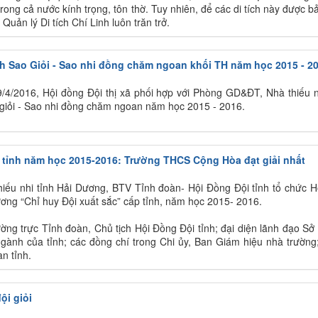
ong cả nước kính trọng, tôn thờ. Tuy nhiên, để các di tích này được b
 Quản lý Di tích Chí Linh luôn trăn trở.
ách Sao Giỏi - Sao nhi đồng chăm ngoan khối TH năm học 2015 - 2
9/4/2016, Hội đồng Đội thị xã phối hợp với Phòng GD&ĐT, Nhà thiếu n
 giỏi - Sao nhi đồng chăm ngoan năm học 2015 - 2016.
p tỉnh năm học 2015-2016: Trường THCS Cộng Hòa đạt giải nhất
iếu nhi tỉnh Hải Dương, BTV Tỉnh đoàn- Hội Đồng Đội tỉnh tổ chức Hộ
ương “Chỉ huy Đội xuất sắc” cấp tỉnh, năm học 2015- 2016.
ờng trực Tỉnh đoàn, Chủ tịch Hội Đồng Đội tỉnh; đại diện lãnh đạo Sở
 ngành của tỉnh; các đồng chí trong Chi ủy, Ban Giám hiệu nhà trường
n tỉnh.
ội giỏi