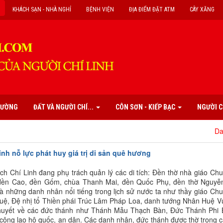
KHÁCH SẠN - NHÀ NGHỈ
BỆNH VIỆN
ĐỊA ĐIỂM ĐẶT ATM
CÂY XĂNG
PHƯỜNG
ĐẤT VÀ NGƯỜI CHÍ...
CÔN SƠN - KIẾP BẠC
NGƯỜI C
Danh mục
inh nỗ lực phát huy giá trị di sản quê hương
ích Chí Linh đang phụ trách quản lý các di tích: Đền thờ nhà giáo Ch
đền Cao, đền Gốm, chùa Thanh Mai, đền Quốc Phụ, đền thờ Nguyễ
 những danh nhân nổi tiếng trong lịch sử nước ta như thầy giáo Ch
 Duệ, Đệ nhị tổ Thiền phái Trúc Lâm Pháp Loa, danh tướng Nhân Huệ 
 thuyết về các đức thánh như Thánh Mẫu Thạch Bàn, Đức Thánh Phi
ông lao hộ quốc, an dân. Các danh nhân, đức thánh được thờ trong c