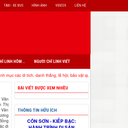
TAXI - XE BUS
HÌNH ẢNH
VIDEOS
LIÊN HỆ
HÍ LINH HÔM...
NGƯỜI CHÍ LINH VIẾT
 các di tích, danh thắng, lễ hội, bảo vật quốc gia đã xếp hạng trên đị
BÀI VIẾT ĐƯỢC XEM NHIỀU
u Văn
n Thị
u Văn
THÔNG TIN HỮU ÍCH
Vương
 Bồng
CÔN SƠN - KIẾP BẠC:
ác di
HÀNH TRÌNH DI SẢN