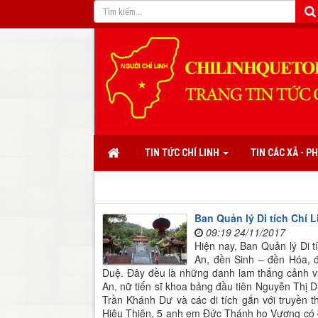
TIN TỨC CHÍ LINH
TIN CÁC XÃ - 
Ban Quản lý Di tích Chí L
09:19 24/11/2017
Hiện nay, Ban Quản lý Di t
An, đền Sinh – đền Hóa, 
Duệ. Đây đều là những danh lam thắng cảnh và
An, nữ tiến sĩ khoa bảng đầu tiên Nguyễn Thị
Trần Khánh Dư và các di tích gắn với truyền
Hiệu Thiên, 5 anh em Đức Thánh họ Vương có c