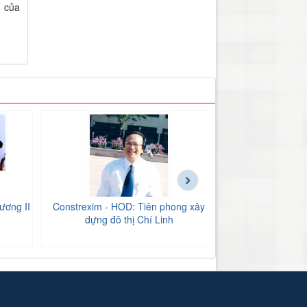
h của
›
ương II
Constrexim - HOD: Tiên phong xây
BIDV Bắc Hải Dư
dựng đô thị Chí Linh
tăng