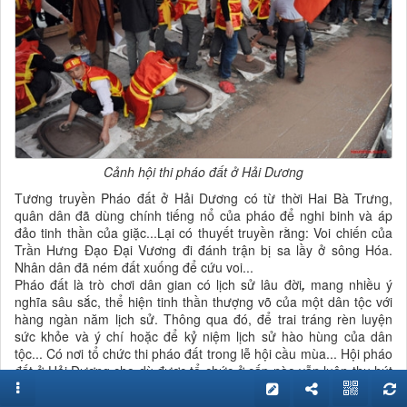
Cảnh hội thi pháo đất ở Hải Dương
Tương truyền Pháo đất ở Hải Dương có từ thời Hai Bà Trưng,
quân dân đã dùng chính tiếng nổ của pháo để nghi binh và áp
đảo tinh thần của giặc...Lại có thuyết truyền rằng: Voi chiến của
Trần Hưng Đạo Đại Vương đi đánh trận bị sa lầy ở sông Hóa.
Nhân dân đã ném đất xuống để cứu voi...
Pháo đất là trò chơi dân gian có lịch sử lâu đời
,
mang nhiều ý
nghĩa sâu sắc, thể hiện tinh thần thượng võ của một dân tộc với
hàng ngàn năm lịch sử. Thông qua đó, để trai tráng rèn luyện
sức khỏe và ý chí hoặc để kỷ niệm lịch sử hào hùng của dân
tộc... Có nơi tổ chức thi pháo đất trong lễ hội cầu mùa... Hội pháo
đất ở Hải Dương cho dù được tổ chức ở cấp nào vẫn luôn thu hút
và gây hứng thú đặc biệt đối với người xem ở mọi lứa tuổi.
Kỹ năng làm pháo